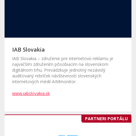
IAB Slovakia
IAB Slovakia – združenie pre internetovú reklamu je
najväčším združením pôsobiacim na slovenskom
digitálnom trhu. Prevádzkuje jednotný nezávislý
auditovaný rebríček návštevnosti slovenských
internetových médií AIMmonitor.
www.iabslovakia.sk
PARTNERI PORTÁLU