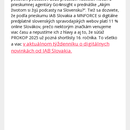
prieskumnej agentúry Go4insight v prednáške „Akým
životom si žijú podcasty na Slovensku?“. Tiež sa dozviete,
že podľa prieskumu IAB Slovakia a MNFORCE si digitálne
predplatné slovenských spravodajských webov platí 11 %
online Slovákov, prečo niektorým značkám venujeme
viac času a nepustíme ich z hlavy a aj to, že súťaž
PROKOP 2025 už pozná shortlisty 16. ročníka. To všetko
v aktuálnom týždenníku o digitálnych
a viac
novinkách od IAB Slovakia.