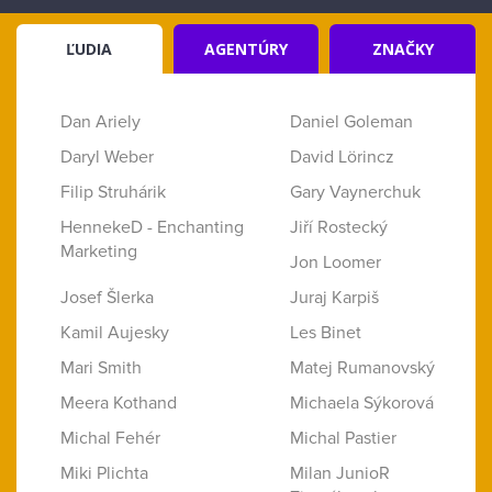
ĽUDIA
AGENTÚRY
ZNAČKY
Dan Ariely
Daniel Goleman
Daryl Weber
David Lörincz
Filip Struhárik
Gary Vaynerchuk
HennekeD - Enchanting
Jiří Rostecký
Marketing
Jon Loomer
Josef Šlerka
Juraj Karpiš
Kamil Aujesky
Les Binet
Mari Smith
Matej Rumanovský
Meera Kothand
Michaela Sýkorová
Michal Fehér
Michal Pastier
Miki Plichta
Milan JunioR