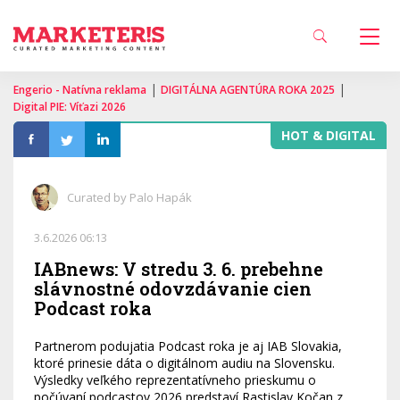
|
|
Engerio - Natívna reklama
DIGITÁLNA AGENTÚRA ROKA 2025
Digital PIE: Víťazi 2026
HOT & DIGITAL
Curated by Palo Hapák
3.6.2026 06:13
IABnews: V stredu 3. 6. prebehne
slávnostné odovzdávanie cien
Podcast roka
Partnerom podujatia Podcast roka je aj IAB Slovakia,
ktoré prinesie dáta o digitálnom audiu na Slovensku.
Výsledky veľkého reprezentatívneho prieskumu o
počúvaní podcastov 2026 predstaví Rastislav Kočan z