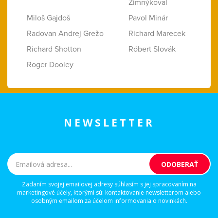
Zimnýkoval
Miloš Gajdoš
Pavol Minár
Radovan Andrej Grežo
Richard Marecek
Richard Shotton
Róbert Slovák
Roger Dooley
NEWSLETTER
Zadaním svojej emailovej adresy súhlasím s jej spracovaním na
marketingové účely, ktorými sú: kontaktovanie newsletterom alebo
osobným emailom za účelom informovania o novinkách.