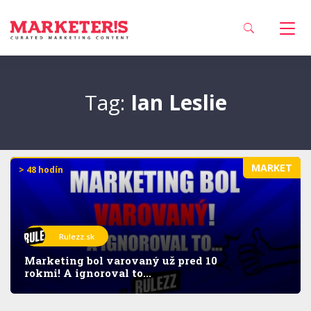
Tag:
Ian Leslie
MARKET
> 48 hodín
Rulezz.sk
Marketing bol varovaný už pred 10
rokmi! A ignoroval to...