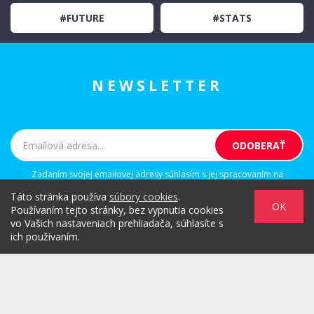
#FUTURE
#STATS
NEWSLETTER
Zadaním svojej emailovej adresy súhlasím s jej spracovaním na
marketingové účely, ktorými sú: kontaktovanie newsletterom alebo
Táto stránka používa
súbory cookies
.
osobným emailom za účelom informovania o novinkách.
OK
Používaním tejto stránky, bez vypnutia cookies
vo Vašich nastaveniach prehliadača, súhlasíte s
ich používaním.
/
/
/
O PROJEKTE
HOT & DIGITAL
IDEAS
/
/
/
RULEZZ
AGENTÚRY & ĽUDIA
MARKET
/
HOW TO