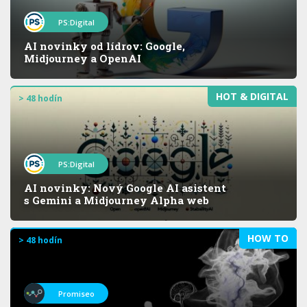
PS:Digital
AI novinky od lídrov: Google,
Midjourney a OpenAI
HOT & DIGITAL
> 48 hodín
PS:Digital
AI novinky: Nový Google AI asistent
s Gemini a Midjourney Alpha web
HOW TO
> 48 hodín
Promiseo