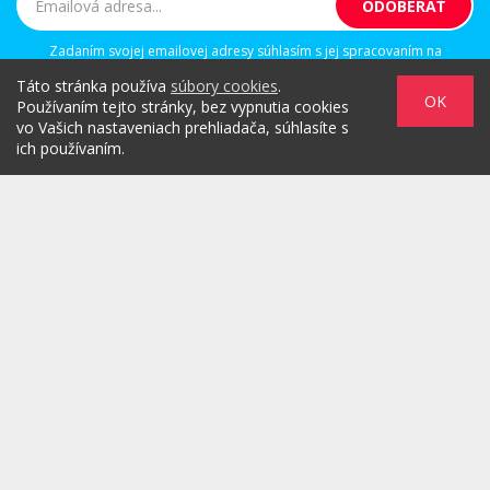
Zadaním svojej emailovej adresy súhlasím s jej spracovaním na
marketingové účely, ktorými sú: kontaktovanie newsletterom alebo
Táto stránka používa
súbory cookies
.
osobným emailom za účelom informovania o novinkách.
OK
Používaním tejto stránky, bez vypnutia cookies
vo Vašich nastaveniach prehliadača, súhlasíte s
ich používaním.
/
/
/
O PROJEKTE
HOT & DIGITAL
IDEAS
/
/
/
RULEZZ
AGENTÚRY & ĽUDIA
MARKET
/
HOW TO
Možnosti reklamy
Copyright© 2026 by TheMarketers.biz
info@themarketers.biz