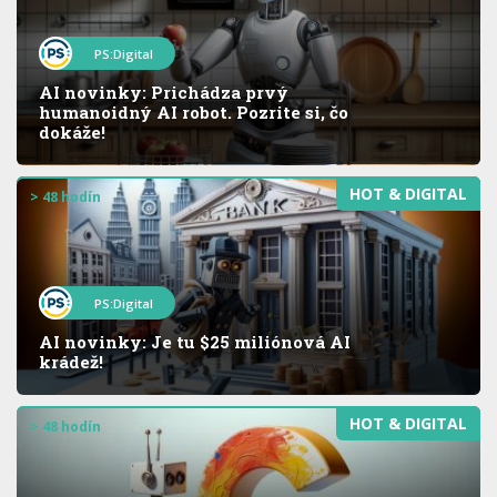
PS:Digital
AI novinky: Prichádza prvý
humanoidný AI robot. Pozrite si, čo
dokáže!
HOT & DIGITAL
> 48 hodín
PS:Digital
AI novinky: Je tu $25 miliónová AI
krádež!
HOT & DIGITAL
> 48 hodín