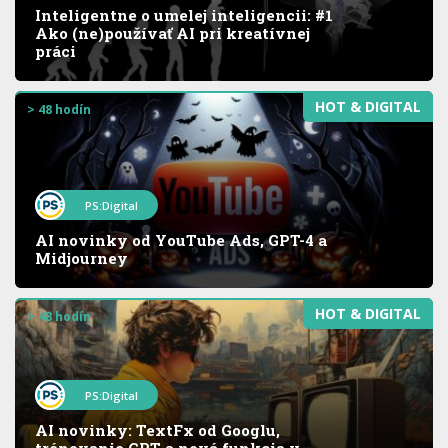
Inteligentne o umelej inteligencii: #1
Ako (ne)používať AI pri kreatívnej
práci
HOT & DIGITAL
> 48 hodín
PS:Digital
AI novinky od YouTube Ads, GPT-4 a
Midjourney
HOT & DIGITAL
> 48 hodín
PS:Digital
AI novinky: TextFx od Googlu,
trénovanie GPT a nová funkcia v