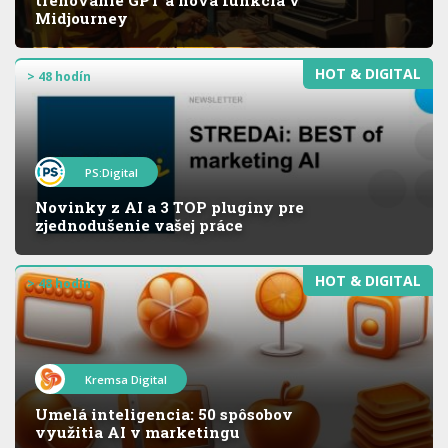
Midjourney
HOT & DIGITAL
> 48 hodín
PS:Digital
Novinky z AI a 3 TOP pluginy pre
zjednodušenie vašej práce
HOT & DIGITAL
> 48 hodín
Kremsa Digital
Umelá inteligencia: 50 spôsobov
využitia AI v marketingu