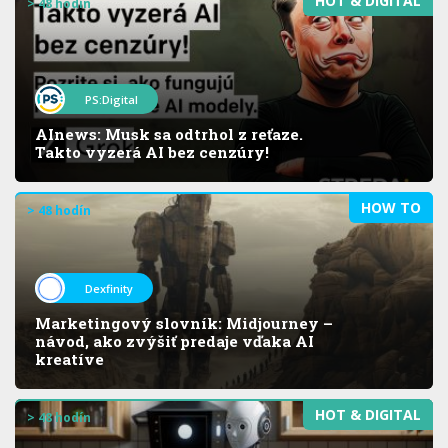
HOT & DIGITAL
> 48 hodín
PS:Digital
AInews: Musk sa odtrhol z reťaze.
Takto vyzerá AI bez cenzúry!
HOW TO
> 48 hodín
Dexfinity
Marketingový slovník: Midjourney –
návod, ako zvýšiť predaje vďaka AI
kreatíve
HOT & DIGITAL
> 48 hodín