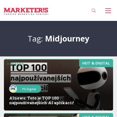
Tag:
Midjourney
HOT & DIGITAL
> 48 hodín
PS:Digital
AInews: Toto je TOP 100
najpoužívanejších AI aplikácií!