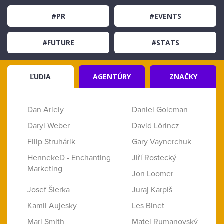
#PR
#EVENTS
#FUTURE
#STATS
ĽUDIA
AGENTÚRY
ZNAČKY
Dan Ariely
Daniel Goleman
Daryl Weber
David Lörincz
Filip Struhárik
Gary Vaynerchuk
HennekeD - Enchanting
Jiří Rostecký
Marketing
Jon Loomer
Josef Šlerka
Juraj Karpiš
Kamil Aujesky
Les Binet
Mari Smith
Matej Rumanovský