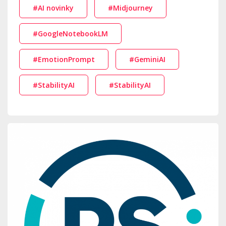
#AI novinky
#Midjourney
#GoogleNotebookLM
#EmotionPrompt
#GeminiAI
#StabilityAI
#StabilityAI