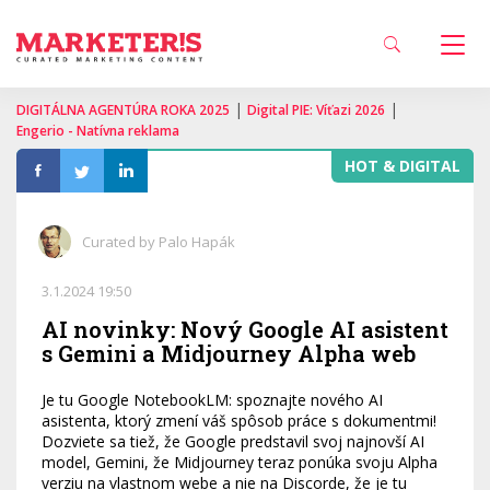
|
|
DIGITÁLNA AGENTÚRA ROKA 2025
Digital PIE: Víťazi 2026
Engerio - Natívna reklama
HOT & DIGITAL
Curated by Palo Hapák
3.1.2024 19:50
AI novinky: Nový Google AI asistent
s Gemini a Midjourney Alpha web
Je tu Google NotebookLM: spoznajte nového AI
asistenta, ktorý zmení váš spôsob práce s dokumentmi!
Dozviete sa tiež, že Google predstavil svoj najnovší AI
model, Gemini, že Midjourney teraz ponúka svoju Alpha
verziu na vlastnom webe a nie na Discorde, že je tu