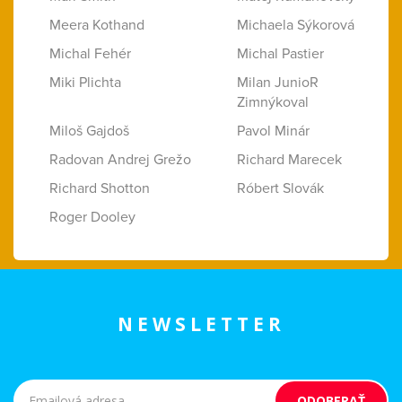
Meera Kothand
Michaela Sýkorová
Michal Fehér
Michal Pastier
Miki Plichta
Milan JunioR
Zimnýkoval
Miloš Gajdoš
Pavol Minár
Radovan Andrej Grežo
Richard Marecek
Richard Shotton
Róbert Slovák
Roger Dooley
NEWSLETTER