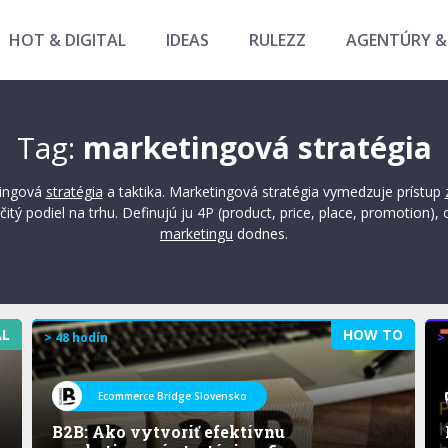
HOT & DIGITAL
IDEAS
RULEZZ
AGENTÚRY &
Tag:
marketingová stratégia
tingová
stratégia
a taktika. Marketingová stratégia vymedzuje prístup
čitý podiel na trhu. Definujú ju 4P (product, price, place, promotion),
marketingu
dodnes.
AL
HOW TO
> 48 hodín
>
Ecommerce Bridge Slovensko
B2B: Ako vytvoriť efektívnu