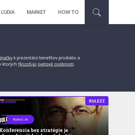
 ĽUDIA
MARKET
HOW TO
značky
k prezentácii benefitov produktu a
 o ktorých
filozofujú
svetové osobnosti
RULEZZ
 48 hodín
Rulezz.sk
Konferencia bez stratégie je