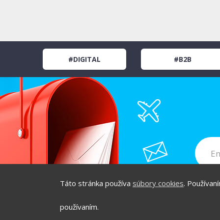
#DIGITAL
#B2B
Táto stránka používa
súbory cookies
. Používan
používaním.