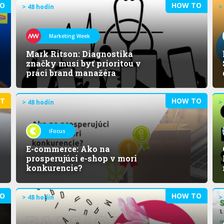
O
HOW TO
> 48 hodín
>
Marketing Week
Mark Ritson: Diagnostika
značky musí byť prioritou v
práci brand manažéra
ET
HOW TO
> 48 hodín
>
iFocus
E-commerce: Ako na
prosperujúci e-shop v mori
konkurencie?
O
HOW TO
> 48 hodín
>