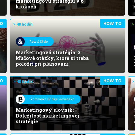
marketingovú stratégiu v 6
krokoch
O
HOW TO
> 48 hodín
>
Row & Slide
Marketingová stratégia: 3
kľúčové otázky, ktoré si treba
položiť pri plánovaní
O
HOW TO
> 48 hodín
>
Ecommerce Bridge Slovensko
Marketingový slovník:
Dôležitosť marketingovej
stratégie