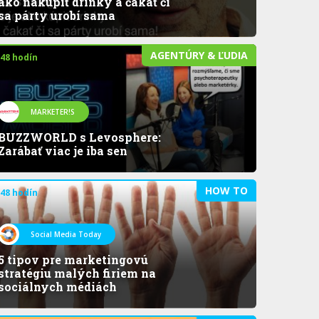
ako nakúpiť drinky a čakať či
sa párty urobí sama
AGENTÚRY & ĽUDIA
 48 hodín
MARKETER!S
BUZZWORLD s Levosphere:
Zarábať viac je iba sen
HOW TO
 48 hodín
Social Media Today
5 tipov pre marketingovú
stratégiu malých firiem na
sociálnych médiách