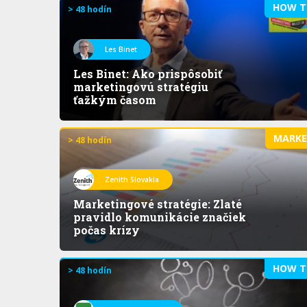
HOW T
> 48 hodín
Les Binet
Les Binet: Ako prispôsobiť
marketingovú stratégiu
ťažkým časom
MARK
> 48 hodín
Zenith Slovakia
Marketingové stratégie: Zlaté
pravidlo komunikácie značiek
počas krízy
HOW T
> 48 hodín