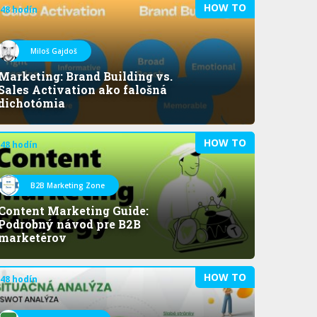
HOW TO
 48 hodín
Miloš Gajdoš
Marketing: Brand Building vs.
Sales Activation ako falošná
dichotómia
HOW TO
 48 hodín
B2B Marketing Zone
Content Marketing Guide:
Podrobný návod pre B2B
marketérov
HOW TO
 48 hodín