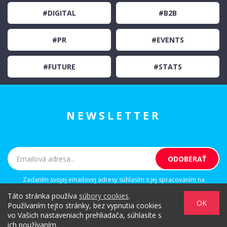
#DIGITAL
#B2B
#PR
#EVENTS
#FUTURE
#STATS
NEWSLETTER
Zadaním svojej emailovej adresy súhlasím s jej spracovaním na
marketingové účely, ktorými sú: kontaktovanie newsletterom alebo
Táto stránka používa
súbory cookies
.
osobným emailom za účelom informovania o novinkách.
OK
Používaním tejto stránky, bez vypnutia cookies
vo Vašich nastaveniach prehliadača, súhlasíte s
ich používaním.