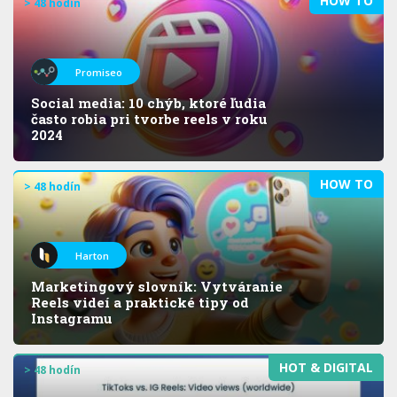
HOW TO
> 48 hodín
Promiseo
Social media: 10 chýb, ktoré ľudia
často robia pri tvorbe reels v roku
2024
HOW TO
> 48 hodín
Harton
Marketingový slovník: Vytváranie
Reels videí a praktické tipy od
Instagramu
HOT & DIGITAL
> 48 hodín