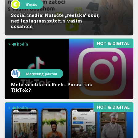
iFocus
Social media: Natočte „reelska“ skôr,
než Instagram zatočí s vaším
dosahom
HOT & DIGITAL
> 48 hodín
Marketing Journal
Meta vsadila na Reels. Porazí tak
TikTok?
HOT & DIGITAL
> 48 hodín