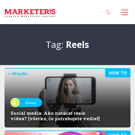
Tag:
Reels
HOW TO
> 48 hodín
iFocus
Social media: Ako natáčať reels
videá? [všetko, čo potrebujete vedieť]