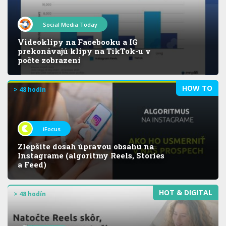
Social Media Today
Videoklipy na Facebooku a IG
prekonávajú klipy na TikTok-u v
počte zobrazení
HOW TO
> 48 hodín
iFocus
Zlepšite dosah úpravou obsahu na
Instagrame (algoritmy Reels, Stories
a Feed)
HOT & DIGITAL
> 48 hodín