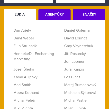
ĽUDIA
AGENTÚRY
ZNAČKY
Dan Ariely
Daniel Goleman
Daryl Weber
David Lörincz
Filip Struhárik
Gary Vaynerchuk
HennekeD - Enchanting
Jiří Rostecký
Marketing
Jon Loomer
Josef Šlerka
Juraj Karpiš
Kamil Aujesky
Les Binet
Mari Smith
Matej Rumanovský
Meera Kothand
Michaela Sýkorová
Michal Fehér
Michal Pastier
Miki Plichta
Milan JunioR