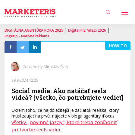
|
|
DIGITÁLNA AGENTÚRA ROKA 2025
Digital PIE: Víťazi 2026
Engerio - Natívna reklama
HOW TO
Curated by Miroslav Švec
29.9.2024 12:25
Social media: Ako natáčať reels
videá? [všetko, čo potrebujete vedieť]
Okrem toho, že najdôležitejší je začiatok reelska, ktorý
musí zaujať na prvú, nájdete v blogu agentúry iFocus
všetky „povinné jazdy“, ktoré treba zohľadniť
pri tvorbe reels videí
.