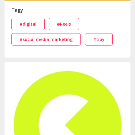
Tagy
#digital
#Reels
#social media marketing
#tipy