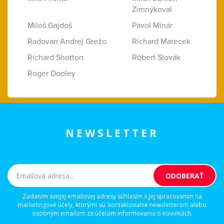
Zimnýkoval
Miloš Gajdoš
Pavol Minár
Radovan Andrej Grežo
Richard Marecek
Richard Shotton
Róbert Slovák
Roger Dooley
NEWSLETTER
Zadaním svojej emailovej adresy súhlasím s jej spracovaním na
marketingové účely, ktorými sú: kontaktovanie newsletterom alebo
osobným emailom za účelom informovania o novinkách.