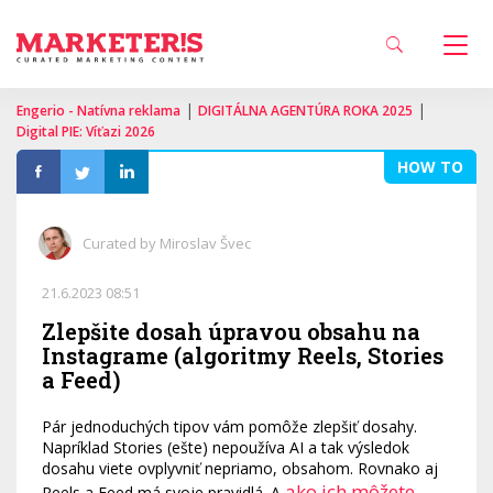
|
|
Engerio - Natívna reklama
DIGITÁLNA AGENTÚRA ROKA 2025
Digital PIE: Víťazi 2026
HOW TO
Curated by Miroslav Švec
21.6.2023 08:51
Zlepšite dosah úpravou obsahu na
Instagrame (algoritmy Reels, Stories
a Feed)
Pár jednoduchých tipov vám pomôže zlepšiť dosahy.
Napríklad Stories (ešte) nepoužíva AI a tak výsledok
dosahu viete ovplyvniť nepriamo, obsahom. Rovnako aj
ako ich môžete
Reels a Feed má svoje pravidlá. A