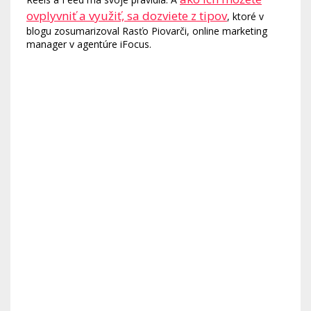
ovplyvniť a využiť, sa dozviete z tipov
, ktoré v
blogu zosumarizoval Rasťo Piovarči, online marketing
manager v agentúre iFocus.