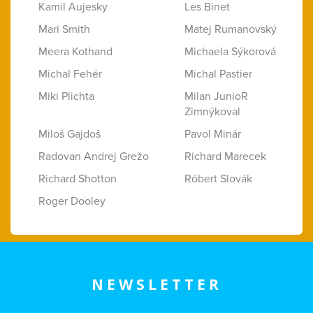
Kamil Aujesky
Les Binet
Mari Smith
Matej Rumanovský
Meera Kothand
Michaela Sýkorová
Michal Fehér
Michal Pastier
Miki Plichta
Milan JunioR
Zimnýkoval
Miloš Gajdoš
Pavol Minár
Radovan Andrej Grežo
Richard Marecek
Richard Shotton
Róbert Slovák
Roger Dooley
NEWSLETTER