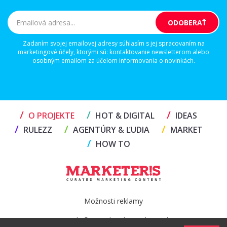
Zadaním svojej emailovej adresy súhlasím s jej spracovaním na
marketingové účely, ktorými sú: kontaktovanie newsletterom alebo
osobným emailom za účelom informovania o novinkách.
/
/
/
O PROJEKTE
HOT & DIGITAL
IDEAS
/
/
/
RULEZZ
AGENTÚRY & ĽUDIA
MARKET
/
HOW TO
Možnosti reklamy
Copyright© 2026 by TheMarketers.biz