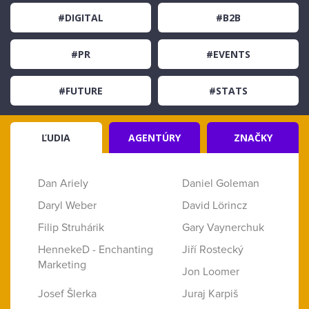
#DIGITAL
#B2B
#PR
#EVENTS
#FUTURE
#STATS
ĽUDIA
AGENTÚRY
ZNAČKY
Dan Ariely
Daniel Goleman
Daryl Weber
David Lörincz
Filip Struhárik
Gary Vaynerchuk
HennekeD - Enchanting
Jiří Rostecký
Marketing
Jon Loomer
Josef Šlerka
Juraj Karpiš