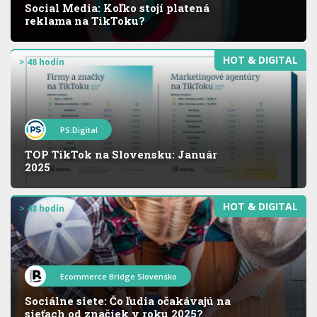
Social Media: Koľko stojí platená
reklama na TikToku?
HOT & DIGITAL
> 48 hodín
PS:Digital
TOP TikTok na Slovensku: Január
2025
HOT & DIGITAL
> 48 hodín
Ecommerce Bridge Slovensko
Sociálne siete: Čo ľudia očakávajú na
sieťach od značiek v roku 2025?