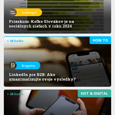
Go4insight
Prieskum: Koľko Slovákov je na
sociálnych sieťach v roku 2024
HOW TO
> 48 hodín
Bragama
LinkedIn pre B2B: Ako
zmaximalizujte svoje výsledky?
HOT & DIGITAL
> 48 hodín