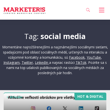
Tag:
social media
Momentáne najrožšírenejšími a najznámejšími sociálnymi sieťami,
spadajúcimi pod oblasť sociálnych médií, určených na interakciu a
vzájomné kontakty a komunikáciu, sú
Facebook
,
YouTube
,
Instagram
,
Twitter
,
LinkedIn
a najviac rastúci
TikTok
. Pozrite sa s
nami na top udalosti publikovaných na sociálnych médiách za
posledných pár hodín.
HOT & DIGITAL
> 48 hodín