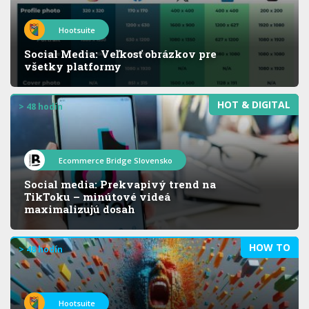
Hootsuite
Social Media: Veľkosť obrázkov pre
všetky platformy
HOT & DIGITAL
> 48 hodín
Ecommerce Bridge Slovensko
Social media: Prekvapivý trend na
TikToku – minútové videá
maximalizujú dosah
HOW TO
> 48 hodín
Hootsuite