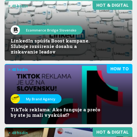
HOT & DIGITAL
> 48 hodín
Ecommerce Bridge Slovensko
LinkedIn spúšťa Boost kampane.
Sľubuje rozšírenie dosahu a
získavanie leadov
HOW TO
> 48 hodín
My Brand Agency
TikTok reklama: Ako funguje a prečo
by ste ju mali vyskúšať?
HOT & DIGITAL
> 48 hodín