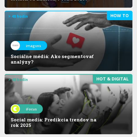
HOW TO
> 48 hodín
imagons
Sociálne médiá: Ako segmentovať
analýzy?
HOT & DIGITAL
> 48 hodín
iFocus
Social media: Predikcia trendov na
rok 2025