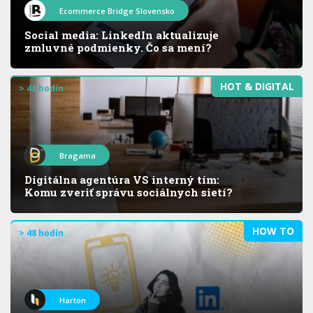
Ecommerce Bridge Slovensko
Social media: LinkedIn aktualizuje
zmluvné podmienky. Čo sa mení?
HOT & DIGITAL
> 48 hodín
Bragama
Digitálna agentúra VS interný tím:
Komu zveriť správu sociálnych sietí?
HOW TO
> 48 hodín
Harton