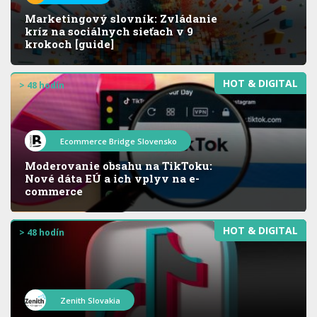
Marketingový slovník: Zvládanie
kríz na sociálnych sieťach v 9
krokoch [guide]
HOT & DIGITAL
> 48 hodín
Ecommerce Bridge Slovensko
Moderovanie obsahu na TikToku:
Nové dáta EÚ a ich vplyv na e-
commerce
HOT & DIGITAL
> 48 hodín
Zenith Slovakia