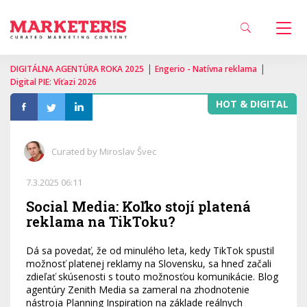
|
|
DIGITÁLNA AGENTÚRA ROKA 2025
Engerio - Natívna reklama
Digital PIE: Víťazi 2026
HOT & DIGITAL
Curated by Miroslav Švec
7.3.2025 06:11
Social Media: Koľko stojí platená
reklama na TikToku?
Dá sa povedať, že od minulého leta, kedy TikTok spustil
možnosť platenej reklamy na Slovensku, sa hneď začali
zdieľať skúsenosti s touto možnosťou komunikácie. Blog
agentúry Zenith Media sa zameral na zhodnotenie
nástroja Planning Inspiration na základe reálnych