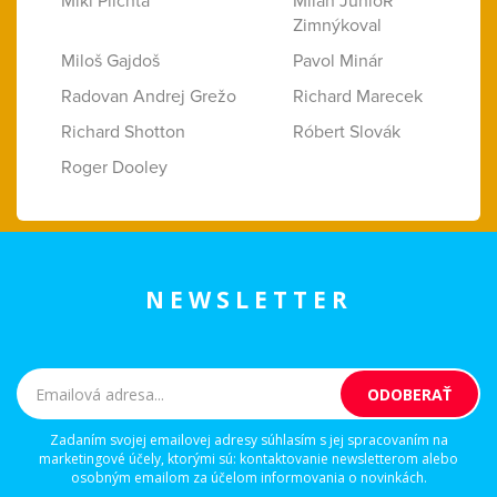
Miki Plichta
Milan JunioR
Zimnýkoval
Miloš Gajdoš
Pavol Minár
Radovan Andrej Grežo
Richard Marecek
Richard Shotton
Róbert Slovák
Roger Dooley
NEWSLETTER
Zadaním svojej emailovej adresy súhlasím s jej spracovaním na
marketingové účely, ktorými sú: kontaktovanie newsletterom alebo
osobným emailom za účelom informovania o novinkách.