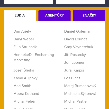
ĽUDIA
AGENTÚRY
ZNAČKY
Dan Ariely
Daniel Goleman
Daryl Weber
David Lörincz
Filip Struhárik
Gary Vaynerchuk
HennekeD - Enchanting
Jiří Rostecký
Marketing
Jon Loomer
Josef Šlerka
Juraj Karpiš
Kamil Aujesky
Les Binet
Mari Smith
Matej Rumanovský
Meera Kothand
Michaela Sýkorová
Michal Fehér
Michal Pastier