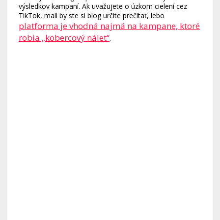
výsledkov kampaní. Ak uvažujete o úzkom cielení cez
TikTok, mali by ste si blog určite prečítať, lebo
platforma je vhodná najmä na kampane, ktoré
robia „kobercový nálet“
.