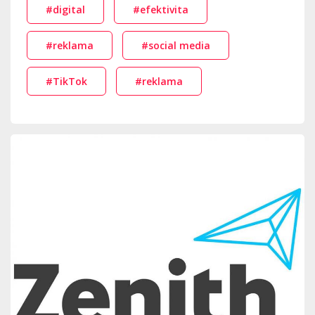
#digital
#efektivita
#reklama
#social media
#TikTok
#reklama