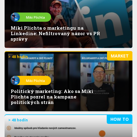
Miki Plichta
Miki Plichta o marketingu na
Linkedine: Nefiltrovaný názor vs PR
správy
MARKET
> 48 hodín
Miki Plichta
Politický marketing: Ako sa Miki
Plichta pozrel na kampane
politických strán
HOW TO
> 48 hodín