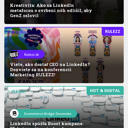
Kreativita: Ako sa LinkedIn
metaforou o svrbení nôh odlíšil, aby
GenZ oslovil
RULEZZ
> 48 hodín
Rulezz.sk
Viete, ako dostať CEO na LinkedIn?
Dozviete sa na konferencii
Marketing RULEZZ!
HOT & DIGITAL
> 48 hodín
Ecommerce Bridge Slovensko
LinkedIn spúšťa Boost kampane.