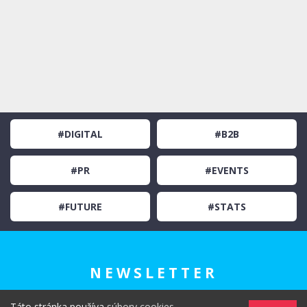
#DIGITAL
#B2B
#PR
#EVENTS
#FUTURE
#STATS
NEWSLETTER
Táto stránka používa
súbory cookies
.