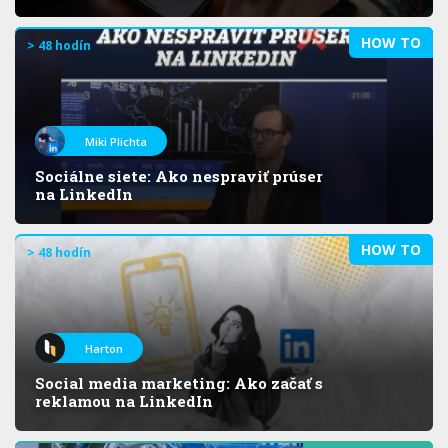
HOW TO
> 48 hodín
Miki Plichta
Sociálne siete: Ako nespraviť prúser
na LinkedIn
HOW TO
> 48 hodín
Harton
Social media marketing: Ako začať s
reklamou na LinkedIn