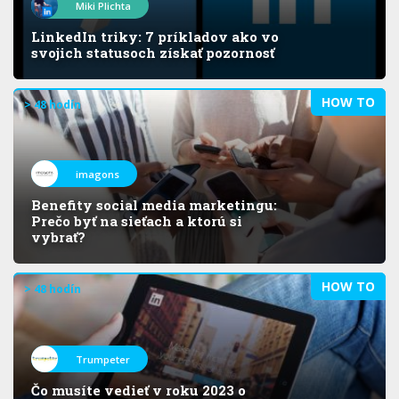
Miki Plichta
LinkedIn triky: 7 príkladov ako vo
svojich statusoch získať pozornosť
HOW TO
> 48 hodín
imagons
Benefity social media marketingu:
Prečo byť na sieťach a ktorú si
vybrať?
HOW TO
> 48 hodín
Trumpeter
Čo musíte vedieť v roku 2023 o