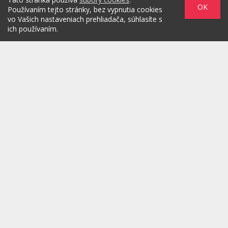
OK
Používaním tejto stránky, bez vypnutia cookies
vo Vašich nastaveniach prehliadača, súhlasíte s
ich používaním.
Zadaním svojej emailovej adresy súhlasím s jej spracovaním na
marketingové účely, ktorými sú: kontaktovanie newsletterom alebo
osobným emailom za účelom informovania o novinkách.
/
/
/
O PROJEKTE
HOT & DIGITAL
IDEAS
/
/
/
RULEZZ
AGENTÚRY & ĽUDIA
MARKET
/
HOW TO
Možnosti reklamy
Copyright© 2026 by TheMarketers.biz
info@themarketers.biz