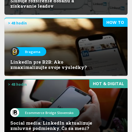
Sľubuje rozšírenie dosahu a
získavanie leadov
HOW TO
> 48 hodín
Bragama
LinkedIn pre B2B: Ako
zmaximalizujte svoje výsledky?
HOT & DIGITAL
> 48 hodín
Ecommerce Bridge Slovensko
Social media: LinkedIn aktualizuje
zmluvné podmienky. Čo sa mení?