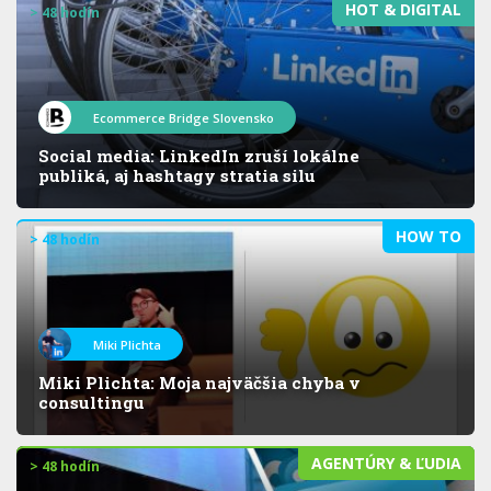
HOT & DIGITAL
> 48 hodín
Ecommerce Bridge Slovensko
Social media: LinkedIn zruší lokálne
publiká, aj hashtagy stratia silu
HOW TO
> 48 hodín
Miki Plichta
Miki Plichta: Moja najväčšia chyba v
consultingu
AGENTÚRY & ĽUDIA
> 48 hodín