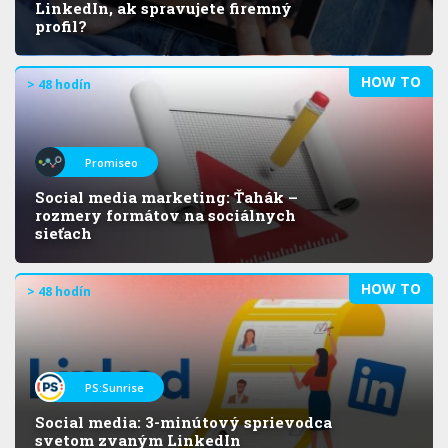
LinkedIn, ak spravujete firemný
profil?
HOW TO
> 48 hodín
Promiseo
Social media marketing: Ťahák –
rozmery formátov na sociálnych
sieťach
HOW TO
> 48 hodín
PS:Sunrise
Social media: 3-minútový sprievodca
svetom zvaným LinkedIn