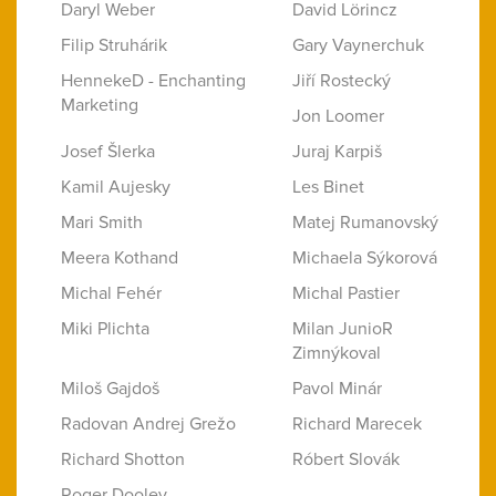
Daryl Weber
David Lörincz
Filip Struhárik
Gary Vaynerchuk
HennekeD - Enchanting
Jiří Rostecký
Marketing
Jon Loomer
Josef Šlerka
Juraj Karpiš
Kamil Aujesky
Les Binet
Mari Smith
Matej Rumanovský
Meera Kothand
Michaela Sýkorová
Michal Fehér
Michal Pastier
Miki Plichta
Milan JunioR
Zimnýkoval
Miloš Gajdoš
Pavol Minár
Radovan Andrej Grežo
Richard Marecek
Richard Shotton
Róbert Slovák
Roger Dooley