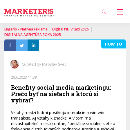
|
|
Engerio - Natívna reklama
Digital PIE: Víťazi 2026
DIGITÁLNA AGENTÚRA ROKA 2025
HOW TO
Curated by Miroslav Švec
28.6.2023 11:39
Benefity social media marketingu:
Prečo byť na sieťach a ktorú si
vybrať?
Vzťahy medzi ľuďmi posilňujú interakcie a win-win
transakcie. Aj vzťahy k značke. A v tom má
nezastupiteľné miesto online, špeciálne sociálne siete a
frekvencia distribuovaných podnetov. Kristína Kupčiová,