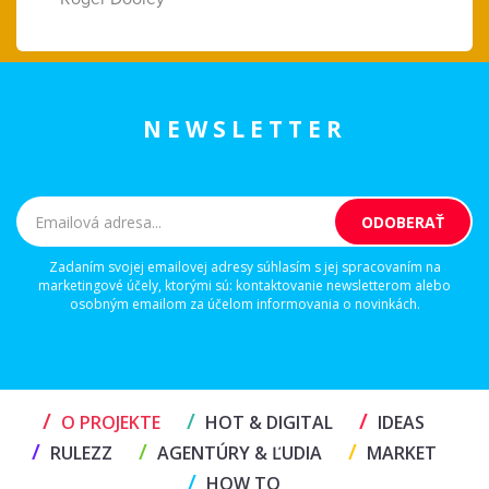
NEWSLETTER
Zadaním svojej emailovej adresy súhlasím s jej spracovaním na
marketingové účely, ktorými sú: kontaktovanie newsletterom alebo
osobným emailom za účelom informovania o novinkách.
/
/
/
O PROJEKTE
HOT & DIGITAL
IDEAS
/
/
/
RULEZZ
AGENTÚRY & ĽUDIA
MARKET
/
HOW TO