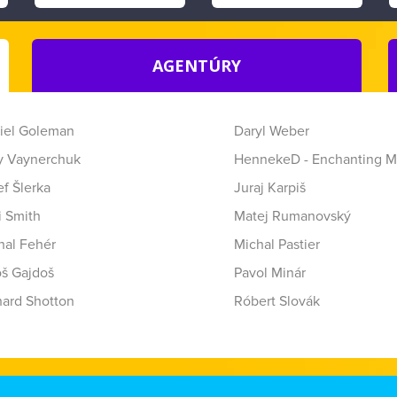
AGENTÚRY
iel Goleman
Daryl Weber
y Vaynerchuk
HennekeD - Enchanting M
f Šlerka
Juraj Karpiš
i Smith
Matej Rumanovský
hal Fehér
Michal Pastier
oš Gajdoš
Pavol Minár
hard Shotton
Róbert Slovák