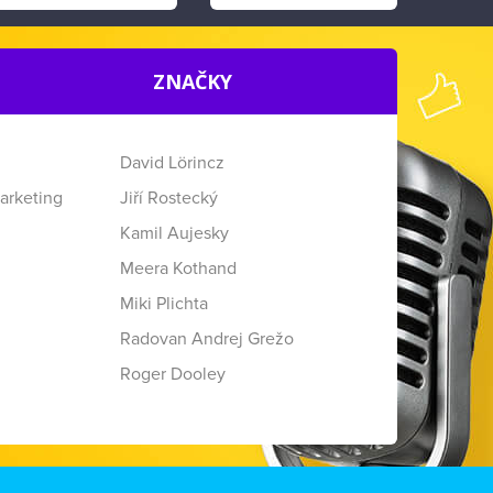
ZNAČKY
David Lörincz
arketing
Jiří Rostecký
Kamil Aujesky
Meera Kothand
Miki Plichta
Radovan Andrej Grežo
Roger Dooley