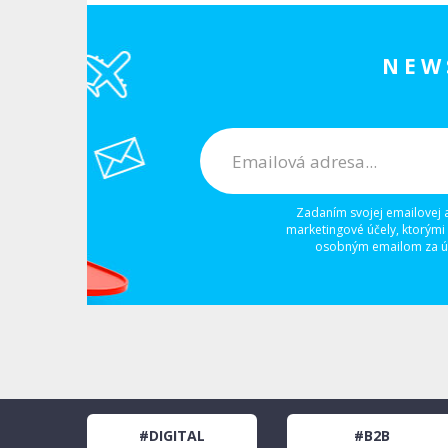
NEW
Zadaním svojej emailovej 
marketingové účely, ktorými
osobným emailom za úč
#DIGITAL
#B2B