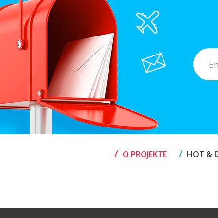
/
/
O PROJEKTE
HOT & D