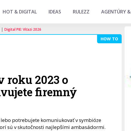
HOT & DIGITAL
IDEAS
RULEZZ
AGENTÚRY &
|
Digital PIE: Víťazi 2026
HOW TO
v roku 2023 o
avujete firemný
á, lebo potrebujete komuniukovať v symbióze
ktorí sú v skutočnosti najlepšími ambasádormi.