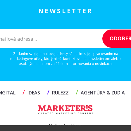
NEWSLETTER
Zadaním svojej emailovej adresy súhlasím s jej spracovaním na
marketingové účely, ktorými sú: kontaktovanie newsletterom alebo
osobným emailom za účelom informovania o novinkách.
/
/
/
IGITAL
IDEAS
RULEZZ
AGENTÚRY & ĽUDIA
Možnosti reklamy