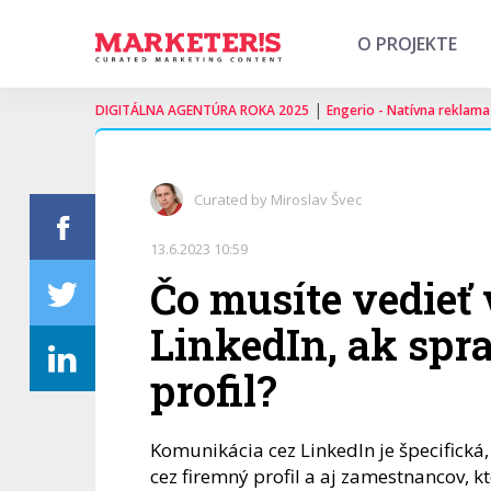
O PROJEKTE
|
DIGITÁLNA AGENTÚRA ROKA 2025
Engerio - Natívna reklama
Curated by Miroslav Švec
13.6.2023 10:59
Čo musíte vedieť 
LinkedIn, ak spr
profil?
Komunikácia cez LinkedIn je špecifick
cez firemný profil a aj zamestnancov, 