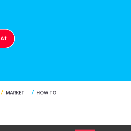
/
/
MARKET
HOW TO