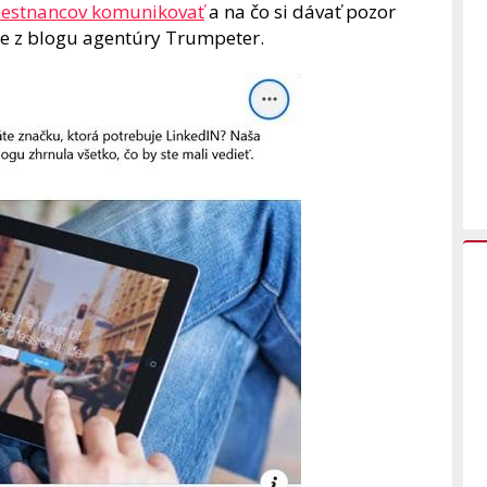
amestnancov komunikovať
a na čo si dávať pozor
ete z blogu agentúry Trumpeter.