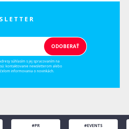
SLETTER
adresy súhlasím s jej spracovaním na
 sú: kontaktovanie newsletterom alebo
elom informovania o novinkách.
#PR
#EVENTS