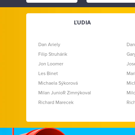
ĽUDIA
Dan Ariely
Dan
Filip Struhárik
Gar
Jon Loomer
Jose
Les Binet
Mar
Michaela Sýkorová
Mic
Milan JunioR Zimnýkoval
Mil
Richard Marecek
Ric