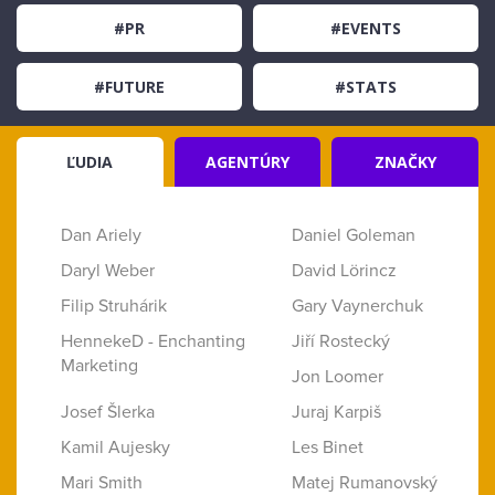
#PR
#EVENTS
#FUTURE
#STATS
ĽUDIA
AGENTÚRY
ZNAČKY
Dan Ariely
Daniel Goleman
Daryl Weber
David Lörincz
Filip Struhárik
Gary Vaynerchuk
HennekeD - Enchanting
Jiří Rostecký
Marketing
Jon Loomer
Josef Šlerka
Juraj Karpiš
Kamil Aujesky
Les Binet
Mari Smith
Matej Rumanovský