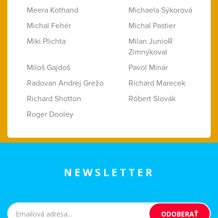
Meera Kothand
Michaela Sýkorová
Michal Fehér
Michal Pastier
Miki Plichta
Milan JunioR
Zimnýkoval
Miloš Gajdoš
Pavol Minár
Radovan Andrej Grežo
Richard Marecek
Richard Shotton
Róbert Slovák
Roger Dooley
NEWSLETTER