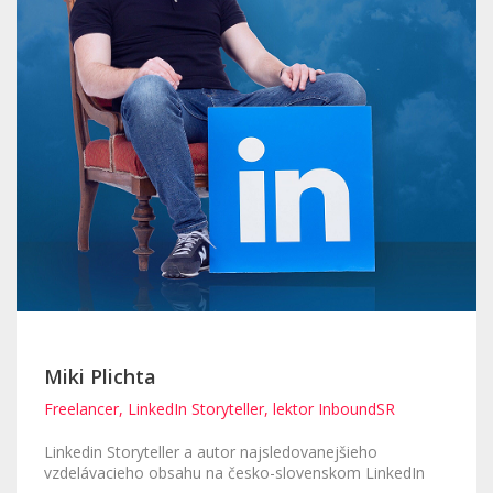
Miki Plichta
Freelancer, LinkedIn Storyteller, lektor InboundSR
Linkedin Storyteller a autor najsledovanejšieho
vzdelávacieho obsahu na česko-slovenskom LinkedIn