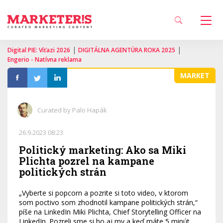
|
|
Digital PIE: Víťazi 2026
DIGITÁLNA AGENTÚRA ROKA 2025
Engerio - Natívna reklama
MARKET
Curated by Palo Hapák
26.9.2023 08:23
Politický marketing: Ako sa Miki
Plichta pozrel na kampane
politických strán
„Vyberte si popcorn a pozrite si toto video, v ktorom
som poctivo som zhodnotil kampane politických strán,“
píše na LinkedIn Miki Plichta, Chief Storytelling Officer na
LinkedIn. Pozreli sme si ho aj my a keď máte 5 minút