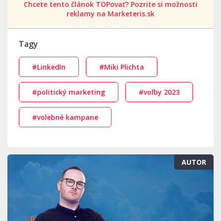
Chcete tento článok TOPovať? Pozrite si možnosti
reklamy na Marketeris.sk
Tagy
#LinkedIn
#Miki Plichta
#politický marketing
#voľby 2023
#volebné kampane
AUTOR