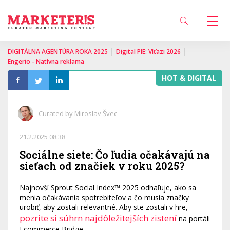
|
|
DIGITÁLNA AGENTÚRA ROKA 2025
Digital PIE: Víťazi 2026
Engerio - Natívna reklama
HOT & DIGITAL
Curated by Miroslav Švec
21.2.2025 08:38
Sociálne siete: Čo ľudia očakávajú na
sieťach od značiek v roku 2025?
Najnovší Sprout Social Index™ 2025 odhaľuje, ako sa
menia očakávania spotrebiteľov a čo musia značky
urobiť, aby zostali relevantné. Aby ste zostali v hre,
pozrite si súhrn najdôležitejších zistení
na portáli
Ecommerce Bridge.