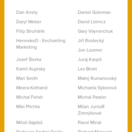
Dan Ariely
Daniel Goleman
Daryl Weber
David Lörincz
Filip Struhárik
Gary Vaynerchuk
HennekeD - Enchanting
Jiří Rostecký
Marketing
Jon Loomer
Josef Šlerka
Juraj Karpiš
Kamil Aujesky
Les Binet
Mari Smith
Matej Rumanovský
Meera Kothand
Michaela Sýkorová
Michal Fehér
Michal Pastier
Miki Plichta
Milan JunioR
Zimnýkoval
Miloš Gajdoš
Pavol Minár