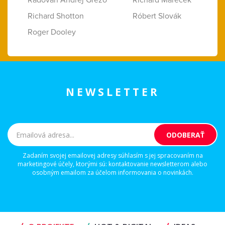
Radovan Andrej Grežo
Richard Marecek
Richard Shotton
Róbert Slovák
Roger Dooley
NEWSLETTER
Zadaním svojej emailovej adresy súhlasím s jej spracovaním na
marketingové účely, ktorými sú: kontaktovanie newsletterom alebo
osobným emailom za účelom informovania o novinkách.