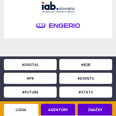
#DIGITAL
#B2B
#PR
#EVENTS
#FUTURE
#STATS
ĽUDIA
AGENTÚRY
ZNAČKY