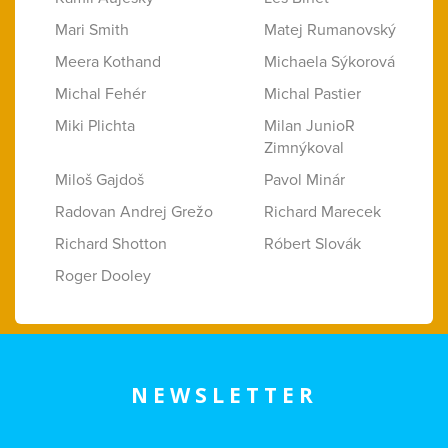
Mari Smith
Matej Rumanovský
Meera Kothand
Michaela Sýkorová
Michal Fehér
Michal Pastier
Miki Plichta
Milan JunioR
Zimnýkoval
Miloš Gajdoš
Pavol Minár
Radovan Andrej Grežo
Richard Marecek
Richard Shotton
Róbert Slovák
Roger Dooley
NEWSLETTER