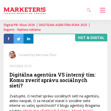
|
|
Digital PIE: Víťazi 2026
DIGITÁLNA AGENTÚRA ROKA 2025
Engerio - Natívna reklama
HOT & DIGITAL
Curated by Miroslav Švec
29.9.2024 12:13
Digitálna agentúra VS interný tím:
Komu zveriť správu sociálnych
sietí?
Zvažujete, či nechať správu sociálnych sietí na agentúru,
alebo naopak, či sa nezačať starať o sociálne siete
interne vo vašej spoločnosti? V blogu agentúry Bragama
zhrnutie všetkých faktov, ktoré hrajú
nájdete