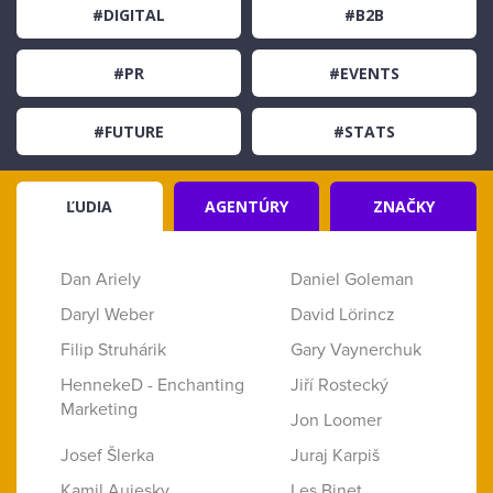
#DIGITAL
#B2B
#PR
#EVENTS
#FUTURE
#STATS
ĽUDIA
AGENTÚRY
ZNAČKY
Dan Ariely
Daniel Goleman
Daryl Weber
David Lörincz
Filip Struhárik
Gary Vaynerchuk
HennekeD - Enchanting
Jiří Rostecký
Marketing
Jon Loomer
Josef Šlerka
Juraj Karpiš
Kamil Aujesky
Les Binet