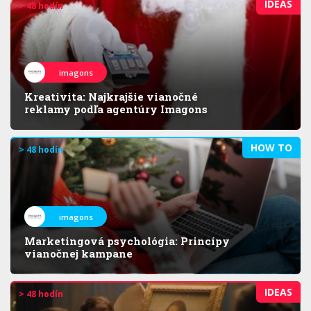
IDEAS
> 48 hodín
imagons
Kreativita: Najkrajšie vianočné
reklamy podľa agentúry Imagons
HOW TO
> 48 hodín
imagons
Marketingová psychológia: Princípy
vianočnej kampane
IDEAS
> 48 hodín