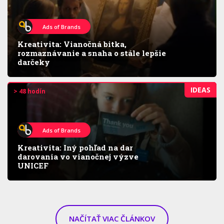
Ads of Brands
Kreativita: Vianočná bitka,
rozmaznávanie a snaha o stále lepšie
darčeky
IDEAS
> 48 hodín
Ads of Brands
Kreativita: Iný pohľad na dar
darovania vo vianočnej výzve
UNICEF
NAČÍTAŤ VIAC ČLÁNKOV