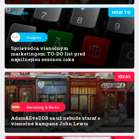
HOW TO
> 48 hodín
imagons
Sprievodca vianočným
marketingom: TO-DO list pred
najsilnejšou sezónou roka
IDEAS
> 48 hodín
Marketing & Media
Adam&EveDDB sa už nebude starať o
vianočné kampane John Lewis