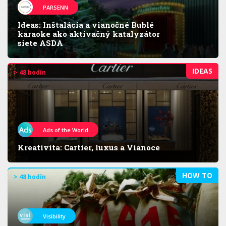
PARSENN
Ideas: Inštalácia a vianočné Bublé
karaoke ako aktivačný katalyzátor
siete ASDA
IDEAS
> 48 hodín
Ads of the World
Kreativita: Cartier, luxus a Vianoce
HOW TO
> 48 hodín
Visibility