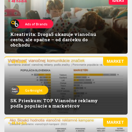
IDEAS
> 48 hodín
Ads of Brands
Kreativita: Droga5 ukazuje vianočnú
cestu, ale opačne – od darčeku do
obchodu
MARKET
> 48 hodín
Go4insight
SK Prieskum: TOP Vianočné reklamy
podľa populácie a marketérov
MARKET
> 48 hodín