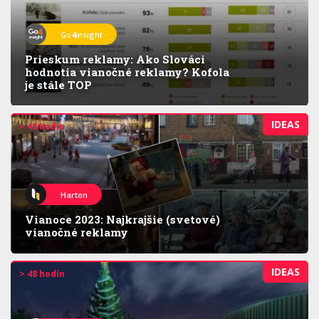
Go4insight
Prieskum reklamy: Ako Slováci
hodnotia vianočné reklamy? Kofola
je stále TOP
IDEAS
> 48 hodín
Harton
Vianoce 2023: Najkrajšie (svetové)
vianočné reklamy
IDEAS
> 48 hodín