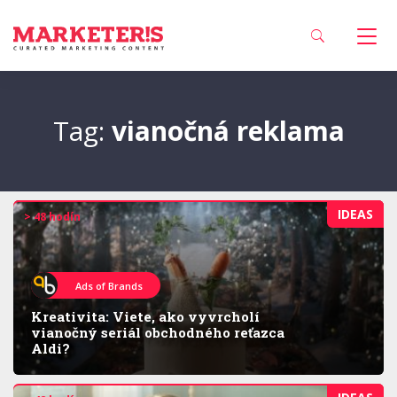
Tag:
vianočná reklama
IDEAS
> 48 hodín
Ads of Brands
Kreativita: Viete, ako vyvrcholí
vianočný seriál obchodného reťazca
Aldi?