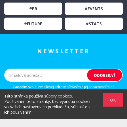
#PR
#EVENTS
#FUTURE
#STATS
NEWSLETTER
Zadaním svojej emailovej adresy súhlasím s jej spracovaním na
marketingové účely, ktorými sú: kontaktovanie newsletterom alebo
Táto stránka používa
súbory cookies
.
osobným emailom za účelom informovania o novinkách.
OK
Používaním tejto stránky, bez vypnutia cookies
vo Vašich nastaveniach prehliadača, súhlasíte s
ich používaním.
/
/
/