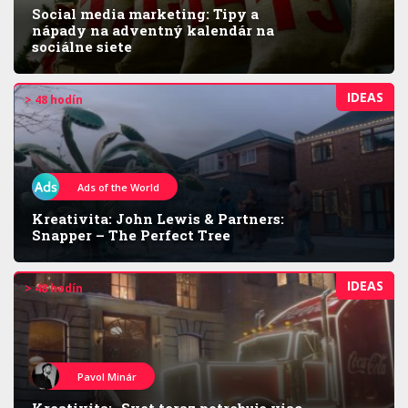
Social media marketing: Tipy a
nápady na adventný kalendár na
sociálne siete
IDEAS
> 48 hodín
Ads of the World
Kreativita: John Lewis & Partners:
Snapper – The Perfect Tree
IDEAS
> 48 hodín
Pavol Minár
Kreativita: „Svet teraz potrebuje viac