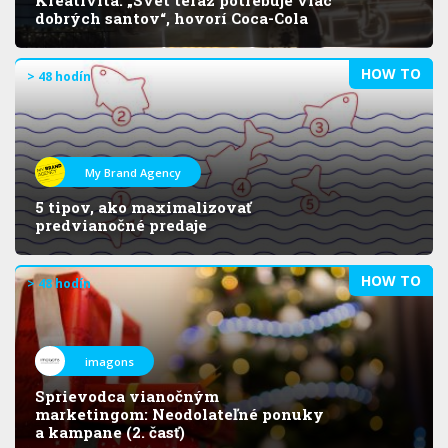
dobrých santov“, hovorí Coca-Cola
HOW TO
> 48 hodín
My Brand Agency
5 tipov, ako maximalizovať
predvianočné predaje
HOW TO
> 48 hodín
imagons
Sprievodca vianočným
marketingom: Neodolateľné ponuky
a kampane (2. časť)