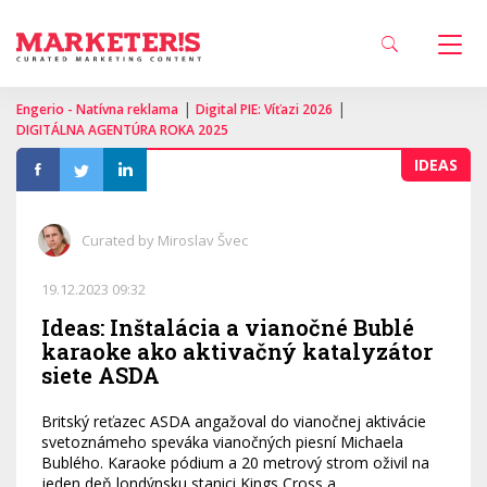
|
|
Engerio - Natívna reklama
Digital PIE: Víťazi 2026
DIGITÁLNA AGENTÚRA ROKA 2025
IDEAS
Curated by Miroslav Švec
19.12.2023 09:32
Ideas: Inštalácia a vianočné Bublé
karaoke ako aktivačný katalyzátor
siete ASDA
Britský reťazec ASDA angažoval do vianočnej aktivácie
svetoznámeho speváka vianočných piesní Michaela
Bublého. Karaoke pódium a 20 metrový strom oživil na
jeden deň londýnsku stanici Kings Cross a