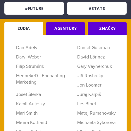
#FUTURE
#STATS
ĽUDIA
AGENTÚRY
ZNAČKY
Dan Ariely
Daniel Goleman
Daryl Weber
David Lörincz
Filip Struhárik
Gary Vaynerchuk
HennekeD - Enchanting
Jiří Rostecký
Marketing
Jon Loomer
Josef Šlerka
Juraj Karpiš
Kamil Aujesky
Les Binet
Mari Smith
Matej Rumanovský
Meera Kothand
Michaela Sýkorová