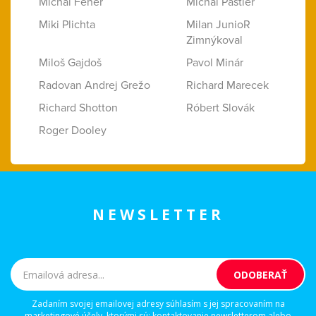
Michal Fehér
Michal Pastier
Miki Plichta
Milan JunioR
Zimnýkoval
Miloš Gajdoš
Pavol Minár
Radovan Andrej Grežo
Richard Marecek
Richard Shotton
Róbert Slovák
Roger Dooley
NEWSLETTER
Zadaním svojej emailovej adresy súhlasím s jej spracovaním na
marketingové účely, ktorými sú: kontaktovanie newsletterom alebo