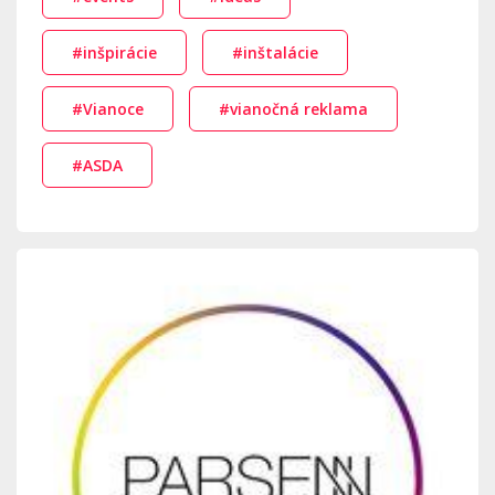
#inšpirácie
#inštalácie
#Vianoce
#vianočná reklama
#ASDA