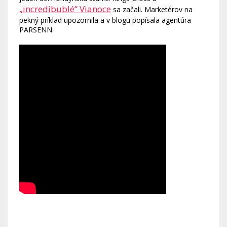
„incredibublé“ Vianoce
sa začali. Marketérov na
pekný príklad upozornila a v blogu popísala agentúra
PARSENN.