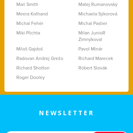
Mari Smith
Matej Rumanovský
Meera Kothand
Michaela Sýkorová
Michal Fehér
Michal Pastier
Miki Plichta
Milan JunioR
Zimnýkoval
Miloš Gajdoš
Pavol Minár
Radovan Andrej Grežo
Richard Marecek
Richard Shotton
Róbert Slovák
Roger Dooley
NEWSLETTER