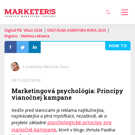
|
|
Digital PIE: Víťazi 2026
DIGITÁLNA AGENTÚRA ROKA 2025
Engerio - Natívna reklama
HOW TO
Curated by Miroslav Švec
28.11.2022 08:36
Marketingová psychológia: Princípy
vianočnej kampane
Keďže pred Vianocami je reklama najhlučnejšia,
najokázalejšia a plná mystifkácií, nezaškodí, ak si
psychologické princípy pre
prejdete základné
vianočné kampane
, ktoré v blogu zhrnula Paulína