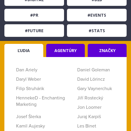
#PR
#EVENTS
#FUTURE
#STATS
ĽUDIA
AGENTÚRY
ZNAČKY
Dan Ariely
Daniel Goleman
Daryl Weber
David Lörincz
Filip Struhárik
Gary Vaynerchuk
HennekeD - Enchanting
Jiří Rostecký
Marketing
Jon Loomer
Josef Šlerka
Juraj Karpiš
Kamil Aujesky
Les Binet