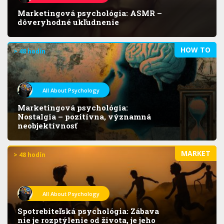
Marketingová psychológia: ASMR –
dôveryhodné ukľudnenie
HOW TO
> 48 hodín
All About Psychology
Marketingová psychológia:
Nostalgia – pozitívna, významná
neobjektívnosť
MARKET
> 48 hodín
All About Psychology
Spotrebiteľská psychológia: Zábava
nie je rozptýlenie od života, je jeho