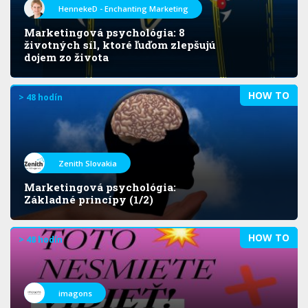
HennekeD - Enchanting Marketing
Marketingová psychológia: 8
životných síl, ktoré ľuďom zlepšujú
dojem zo života
HOW TO
> 48 hodín
Zenith Slovakia
Marketingová psychológia:
Základné princípy (1/2)
HOW TO
> 48 hodín
imagons