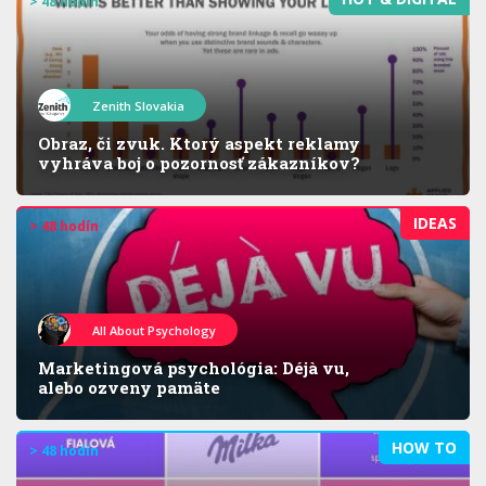
> 48 hodín
Zenith Slovakia
Obraz, či zvuk. Ktorý aspekt reklamy
vyhráva boj o pozornosť zákazníkov?
IDEAS
> 48 hodín
All About Psychology
Marketingová psychológia: Déjà vu,
alebo ozveny pamäte
HOW TO
> 48 hodín