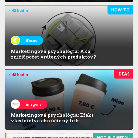
HOW TO
> 48 hodín
iFocus
Marketingová psychológia: Ako
znížiť počet vrátených produktov?
IDEAS
> 48 hodín
imagons
Marketingová psychológia: Efekt
vlastníctva ako účinný trik
HOT & DIGITAL