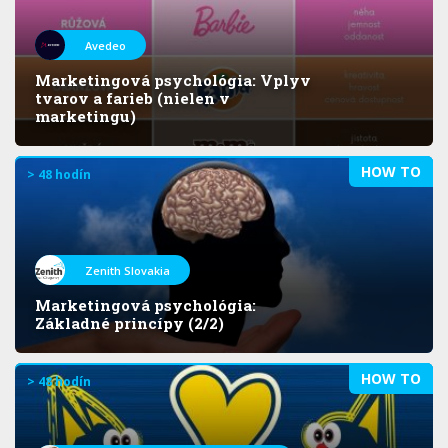
Avedeo
Marketingová psychológia: Vplyv
tvarov a farieb (nielen v
marketingu)
HOW TO
> 48 hodín
Zenith Slovakia
Marketingová psychológia:
Základné princípy (2/2)
HOW TO
> 48 hodín