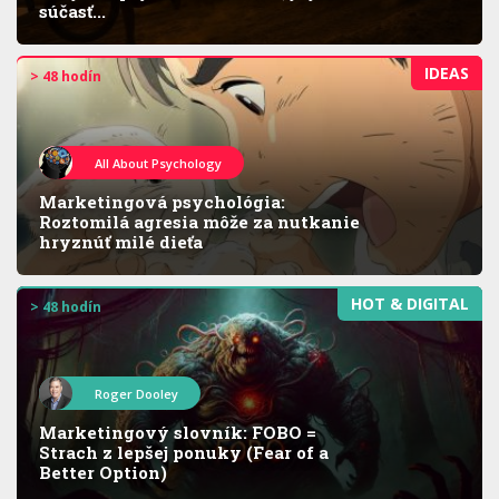
súčasť...
IDEAS
> 48 hodín
All About Psychology
Marketingová psychológia:
Roztomilá agresia môže za nutkanie
hryznúť milé dieťa
HOT & DIGITAL
> 48 hodín
Roger Dooley
Marketingový slovník: FOBO =
Strach z lepšej ponuky (Fear of a
Better Option)