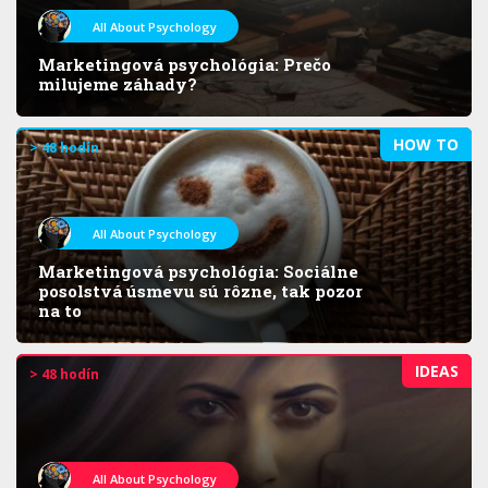
All About Psychology
Marketingová psychológia: Prečo
milujeme záhady?
HOW TO
> 48 hodín
All About Psychology
Marketingová psychológia: Sociálne
posolstvá úsmevu sú rôzne, tak pozor
na to
IDEAS
> 48 hodín
All About Psychology