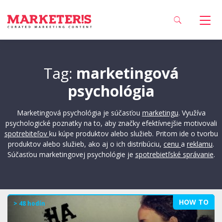
Tag:
marketingová
psychológia
Marketingová psychológia je súčasťou
marketingu
. Využíva
psychologické poznatky na to, aby značky efektívnejšie motivovali
spotrebiteľov
ku kúpe produktov alebo služieb. Pritom ide o tvorbu
produktov alebo služieb, ako aj o ich distribúciu,
cenu
a
reklamu
.
Súčasťou marketingovej psychológie je
spotrebietľské správanie
.
HOW TO
> 48 hodín