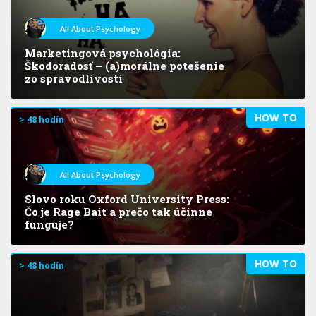
All About Psychology
Marketingová psychológia:
Škodoradosť – (a)morálne potešenie
zo spravodlivosti
HOW TO
> 48 hodín
All About Psychology
Slovo roku Oxford University Press:
Čo je Rage Bait a prečo tak účinne
funguje?
HOW TO
> 48 hodín