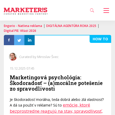
|
|
Engerio - Natívna reklama
DIGITÁLNA AGENTÚRA ROKA 2025
Digital PIE: Víťazi 2026
HOW TO
Curated by Miroslav Švec
15.12.2025 07:45
Marketingová psychológia:
Škodoradosť – (a)morálne potešenie
zo spravodlivosti
Je škodoradosť morálna, teda dobrá alebo zlá vlastnosť?
emócie, ktoré
A dá sa použiť v reklame? Sú to
bezprostredne reagujú na stav, spravodlivosť,