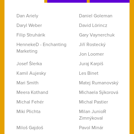
Dan Ariely
Daniel Goleman
Daryl Weber
David Lörincz
Filip Struhárik
Gary Vaynerchuk
HennekeD - Enchanting
Jiří Rostecký
Marketing
Jon Loomer
Josef Šlerka
Juraj Karpiš
Kamil Aujesky
Les Binet
Mari Smith
Matej Rumanovský
Meera Kothand
Michaela Sýkorová
Michal Fehér
Michal Pastier
Miki Plichta
Milan JunioR
Zimnýkoval
Miloš Gajdoš
Pavol Minár