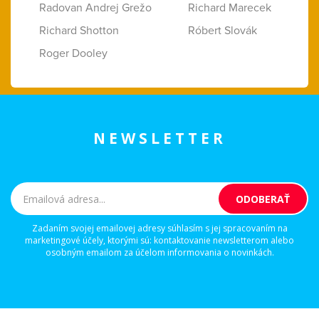
Radovan Andrej Grežo
Richard Marecek
Richard Shotton
Róbert Slovák
Roger Dooley
NEWSLETTER
Zadaním svojej emailovej adresy súhlasím s jej spracovaním na
marketingové účely, ktorými sú: kontaktovanie newsletterom alebo
osobným emailom za účelom informovania o novinkách.