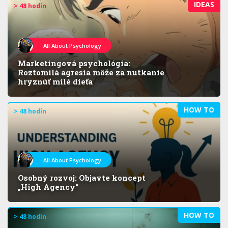
IDEAS
> 48 hodín
All About Psychology
Marketingová psychológia:
Roztomilá agresia môže za nutkanie
hryznúť milé dieťa
HOW TO
> 48 hodín
All About Psychology
Osobný rozvoj: Objavte koncept
„High Agency“
HOW TO
> 48 hodín