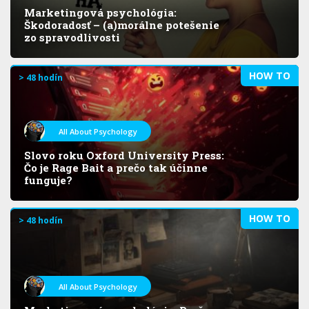
Marketingová psychológia:
Škodoradosť – (a)morálne potešenie
zo spravodlivosti
HOW TO
> 48 hodín
All About Psychology
Slovo roku Oxford University Press:
Čo je Rage Bait a prečo tak účinne
funguje?
HOW TO
> 48 hodín
All About Psychology