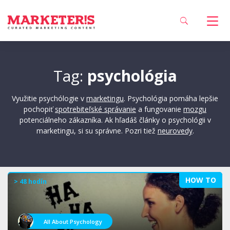
Tag:
psychológia
Využitie psychólogie v
marketingu
. Psychológia pomáha lepšie
pochopiť
spotrebiteľské správanie
a fungovanie
mozgu
potenciálneho zákazníka. Ak hľadáš články o psychológii v
marketingu, si su správne. Pozri tiež
neurovedy
.
HOW TO
> 48 hodín
All About Psychology