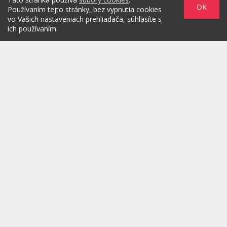
OK
Používaním tejto stránky, bez vypnutia cookies
vo Vašich nastaveniach prehliadača, súhlasíte s
ich používaním.
Zadaním svojej emailovej adresy súhlasím s jej spracovaním na
marketingové účely, ktorými sú: kontaktovanie newsletterom alebo
osobným emailom za účelom informovania o novinkách.
/
/
/
O PROJEKTE
HOT & DIGITAL
IDEAS
/
/
/
RULEZZ
AGENTÚRY & ĽUDIA
MARKET
/
HOW TO
Možnosti reklamy
Copyright© 2026 by TheMarketers.biz
info@themarketers.biz