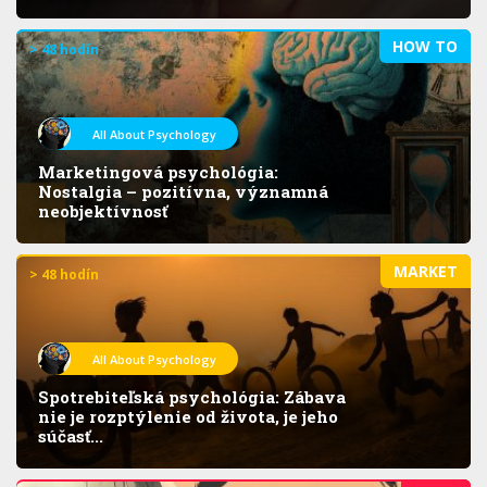
HOW TO
> 48 hodín
All About Psychology
Marketingová psychológia:
Nostalgia – pozitívna, významná
neobjektívnosť
MARKET
> 48 hodín
All About Psychology
Spotrebiteľská psychológia: Zábava
nie je rozptýlenie od života, je jeho
súčasť...