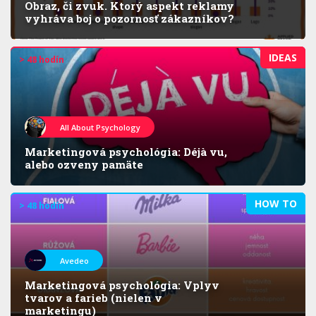
Obraz, či zvuk. Ktorý aspekt reklamy
vyhráva boj o pozornosť zákazníkov?
IDEAS
> 48 hodín
All About Psychology
Marketingová psychológia: Déjà vu,
alebo ozveny pamäte
HOW TO
> 48 hodín
Avedeo
Marketingová psychológia: Vplyv
tvarov a farieb (nielen v
marketingu)