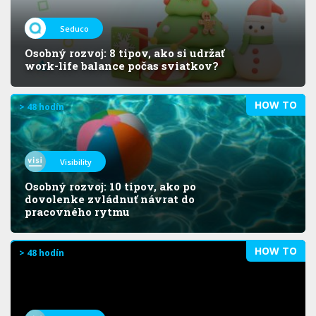
Seduco
Osobný rozvoj: 8 tipov, ako si udržať
work-life balance počas sviatkov?
HOW TO
> 48 hodín
Visibility
Osobný rozvoj: 10 tipov, ako po
dovolenke zvládnuť návrat do
pracovného rytmu
HOW TO
> 48 hodín