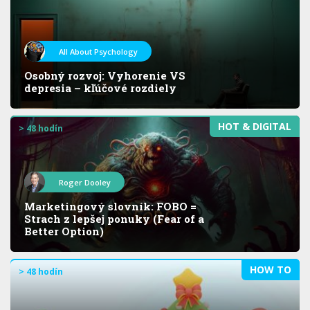
All About Psychology
Osobný rozvoj: Vyhorenie VS
depresia – kľúčové rozdiely
HOT & DIGITAL
> 48 hodín
Roger Dooley
Marketingový slovník: FOBO =
Strach z lepšej ponuky (Fear of a
Better Option)
HOW TO
> 48 hodín