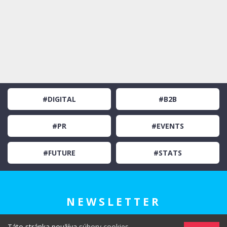
#DIGITAL
#B2B
#PR
#EVENTS
#FUTURE
#STATS
NEWSLETTER
Táto stránka používa
súbory cookies
.