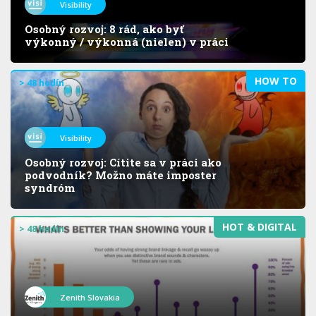
Visibility
Osobný rozvoj: 8 rád, ako byť
výkonný / výkonná (nielen) v práci
HOW TO
> 48 hodín
Visibility
Osobný rozvoj: Cítite sa v práci ako
podvodník? Možno máte imposter
syndróm
HOT & DIGITAL
> 48 hodín
Zenith Slovakia