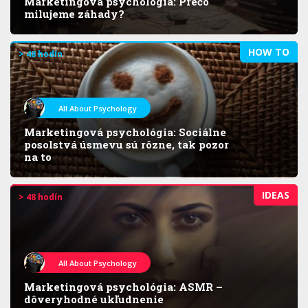
Marketingová psychológia: Prečo
milujeme záhady?
HOW TO
> 48 hodín
All About Psychology
Marketingová psychológia: Sociálne
posolstvá úsmevu sú rôzne, tak pozor
na to
IDEAS
> 48 hodín
All About Psychology
Marketingová psychológia: ASMR –
dôveryhodné ukľudnenie