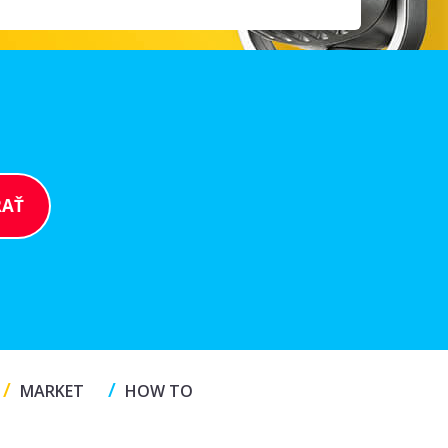
/
/
MARKET
HOW TO