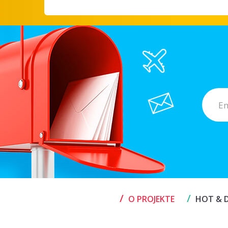
/
/
O PROJEKTE
HOT & D