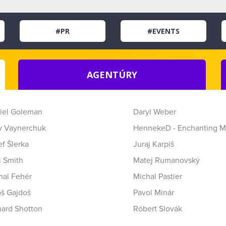
#PR
#EVENTS
AGENTÚRY
iel Goleman
Daryl Weber
y Vaynerchuk
HennekeD - Enchanting M
f Šlerka
Juraj Karpiš
i Smith
Matej Rumanovský
hal Fehér
Michal Pastier
oš Gajdoš
Pavol Minár
hard Shotton
Róbert Slovák