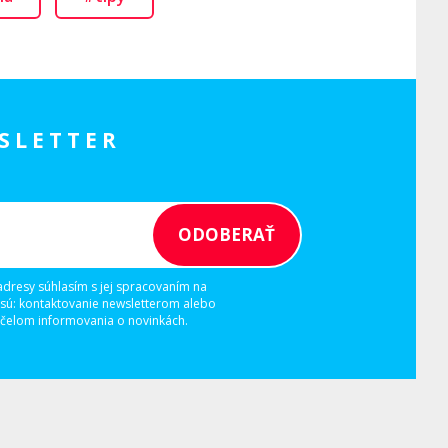
SLETTER
adresy súhlasím s jej spracovaním na
 sú: kontaktovanie newsletterom alebo
elom informovania o novinkách.