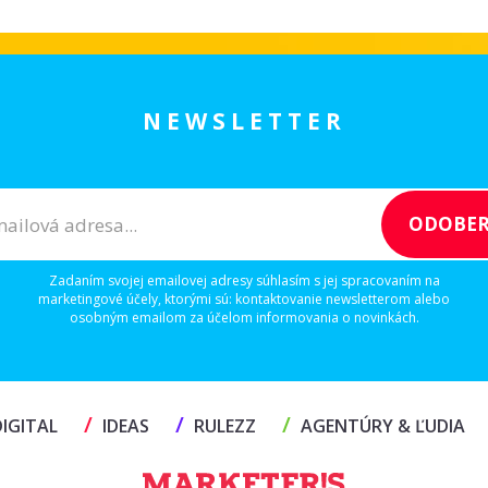
NEWSLETTER
Zadaním svojej emailovej adresy súhlasím s jej spracovaním na
marketingové účely, ktorými sú: kontaktovanie newsletterom alebo
osobným emailom za účelom informovania o novinkách.
/
/
/
IGITAL
IDEAS
RULEZZ
AGENTÚRY & ĽUDIA