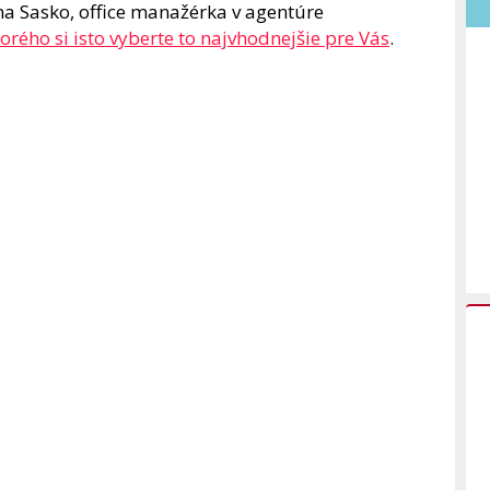
na Sasko, office manažérka v agentúre
torého si isto vyberte to najvhodnejšie pre Vás
.