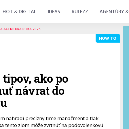
HOT & DIGITAL
IDEAS
RULEZZ
AGENTÚRY &
NA AGENTÚRA ROKA 2025
HOW TO
 tipov, ako po
uť návrat do
mu
im nahradí precízny time manažment a tlak
 sa tento zlom môže zvrtnúť na podovolenkovú