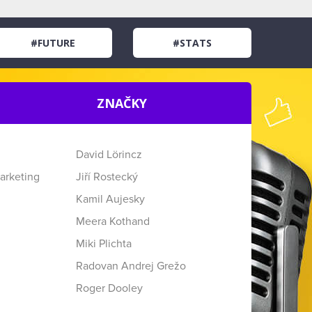
#FUTURE
#STATS
ZNAČKY
David Lörincz
arketing
Jiří Rostecký
Kamil Aujesky
Meera Kothand
Miki Plichta
Radovan Andrej Grežo
Roger Dooley