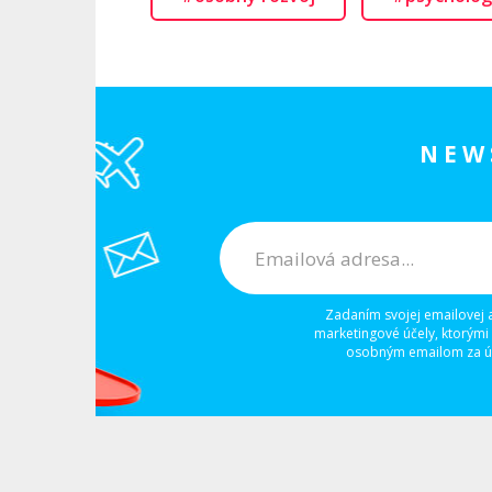
NEW
Zadaním svojej emailovej 
marketingové účely, ktorými
osobným emailom za úč