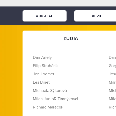
#DIGITAL
#B2B
ĽUDIA
Dan Ariely
Dan
Filip Struhárik
Gar
Jon Loomer
Jose
Les Binet
Mar
Michaela Sýkorová
Mic
Milan JunioR Zimnýkoval
Mil
Richard Marecek
Ric