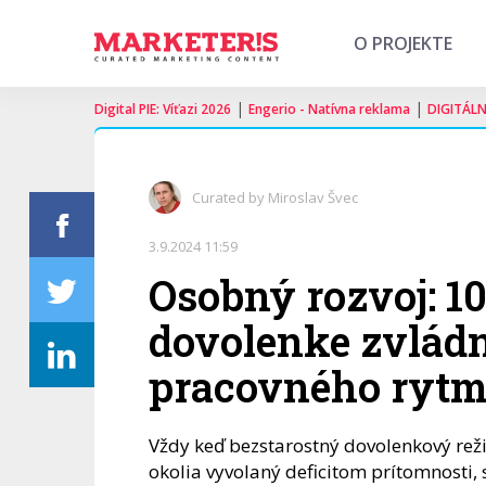
O PROJEKTE
|
|
Digital PIE: Víťazi 2026
Engerio - Natívna reklama
DIGITÁL
Curated by Miroslav Švec
3.9.2024 11:59
Osobný rozvoj: 10
dovolenke zvládn
pracovného ryt
Vždy keď bezstarostný dovolenkový rež
okolia vyvolaný deficitom prítomnosti,