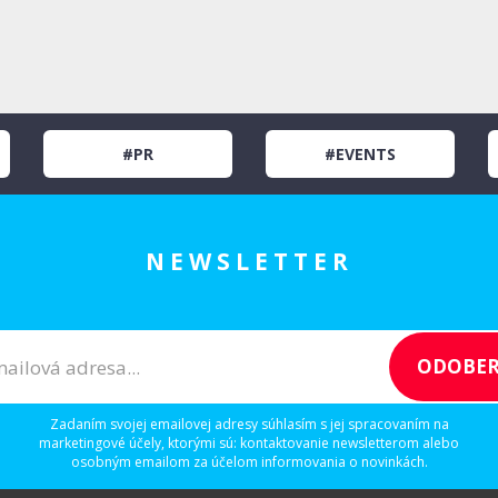
#PR
#EVENTS
NEWSLETTER
Zadaním svojej emailovej adresy súhlasím s jej spracovaním na
marketingové účely, ktorými sú: kontaktovanie newsletterom alebo
osobným emailom za účelom informovania o novinkách.