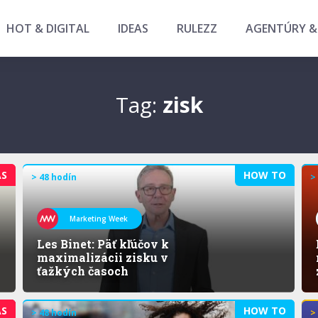
HOT & DIGITAL
IDEAS
RULEZZ
AGENTÚRY &
Tag:
zisk
AS
HOW TO
> 48 hodín
>
Marketing Week
Les Binet: Päť kľúčov k
maximalizácii zisku v
ťažkých časoch
AS
HOW TO
> 48 hodín
>