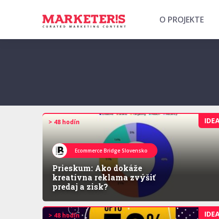
O PROJEKTE
IDE
> 48 hodín
Ecommerce Bridge Slovensko
Prieskum: Ako dokáže
kreatívna reklama zvýšiť
predaj a zisk?
IDE
> 48 hodín