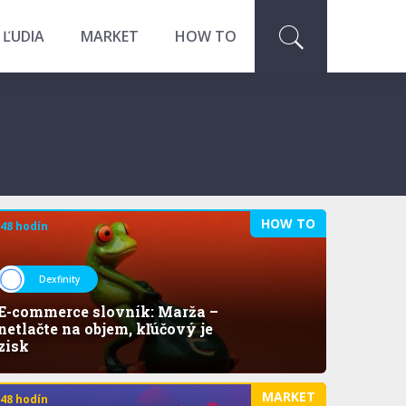
 ĽUDIA
MARKET
HOW TO
HOW TO
 48 hodín
Dexfinity
E-commerce slovník: Marža –
netlačte na objem, kľúčový je
zisk
MARKET
 48 hodín