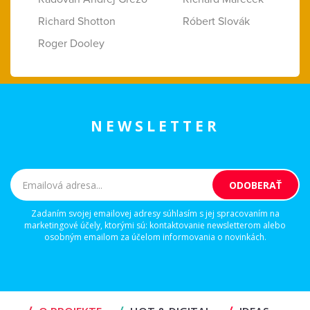
Richard Shotton
Róbert Slovák
Roger Dooley
NEWSLETTER
Zadaním svojej emailovej adresy súhlasím s jej spracovaním na
marketingové účely, ktorými sú: kontaktovanie newsletterom alebo
osobným emailom za účelom informovania o novinkách.