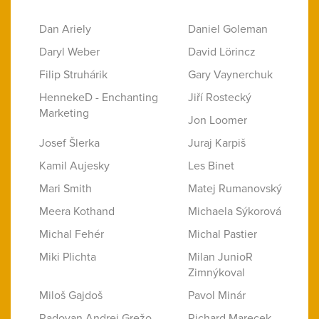
Dan Ariely
Daniel Goleman
Daryl Weber
David Lörincz
Filip Struhárik
Gary Vaynerchuk
HennekeD - Enchanting
Jiří Rostecký
Marketing
Jon Loomer
Josef Šlerka
Juraj Karpiš
Kamil Aujesky
Les Binet
Mari Smith
Matej Rumanovský
Meera Kothand
Michaela Sýkorová
Michal Fehér
Michal Pastier
Miki Plichta
Milan JunioR
Zimnýkoval
Miloš Gajdoš
Pavol Minár
Radovan Andrej Grežo
Richard Marecek