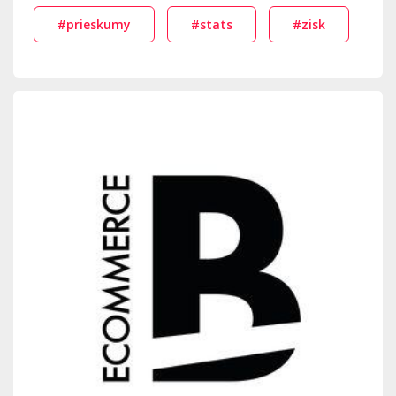
#prieskumy
#stats
#zisk