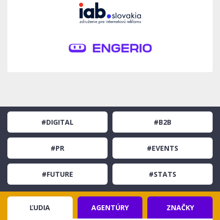
#DIGITAL
#B2B
#PR
#EVENTS
#FUTURE
#STATS
ĽUDIA
AGENTÚRY
ZNAČKY