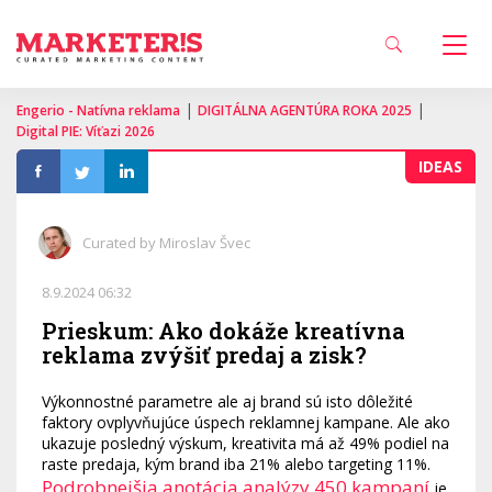
|
|
Engerio - Natívna reklama
DIGITÁLNA AGENTÚRA ROKA 2025
Digital PIE: Víťazi 2026
IDEAS
Curated by Miroslav Švec
8.9.2024 06:32
Prieskum: Ako dokáže kreatívna
reklama zvýšiť predaj a zisk?
Výkonnostné parametre ale aj brand sú isto dôležité
faktory ovplyvňujúce úspech reklamnej kampane. Ale ako
ukazuje posledný výskum, kreativita má až 49% podiel na
raste predaja, kým brand iba 21% alebo targeting 11%.
Podrobnejšia anotácia analýzy 450 kampaní
je