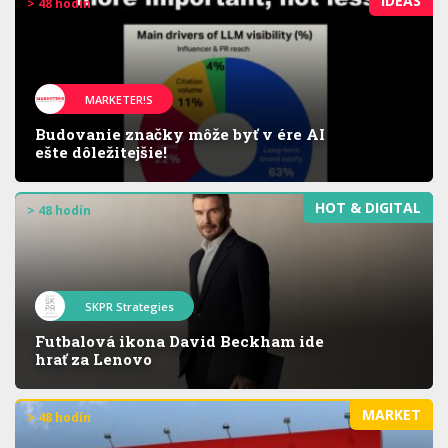
IDEAS
> 48 hodín
MARKETER!S
Budovanie značky môže byť v ére AI
ešte dôležitejšie!
HOT & DIGITAL
> 48 hodín
SKPR Strategies
Futbalová ikona David Beckham ide
hrať za Lenovo
MARKET
> 48 hodín