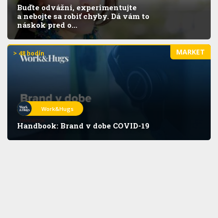
Buďte odvážni, experimentujte
a nebojte sa robiť chyby. Dá vám to
náskok pred o...
MARKET
> 48 hodín
Work&Hugs
Handbook: Brand v dobe COVID-19