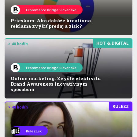
Ecommerce Bridge Slovensko
Prieskum: Ako dokáže kreatívna
reklama zvýšiť predaj a zisk?
HOT & DIGITAL
> 48 hodín
Ecommerce Bridge Slovensko
Online marketing: Zvýšte efektivitu
Brand Awareness inovatívnym
spôsobom
RULEZZ
> 48 hodín
Rulezz.sk