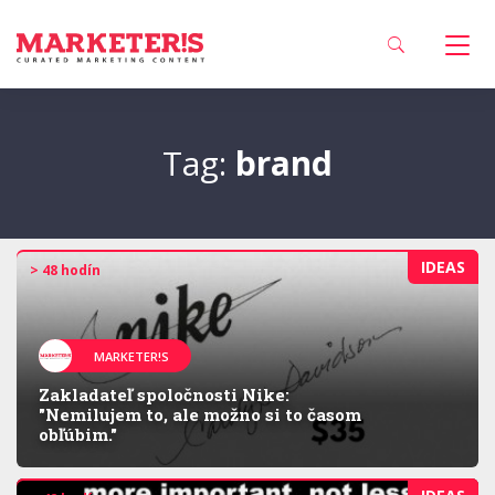
Tag:
brand
IDEAS
> 48 hodín
MARKETER!S
Zakladateľ spoločnosti Nike:
"Nemilujem to, ale možno si to časom
obľúbim."