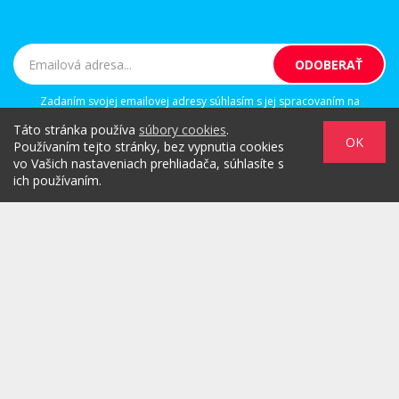
Zadaním svojej emailovej adresy súhlasím s jej spracovaním na
marketingové účely, ktorými sú: kontaktovanie newsletterom alebo
Táto stránka používa
súbory cookies
.
osobným emailom za účelom informovania o novinkách.
OK
Používaním tejto stránky, bez vypnutia cookies
vo Vašich nastaveniach prehliadača, súhlasíte s
ich používaním.
/
/
/
O PROJEKTE
HOT & DIGITAL
IDEAS
/
/
/
RULEZZ
AGENTÚRY & ĽUDIA
MARKET
/
HOW TO
Možnosti reklamy