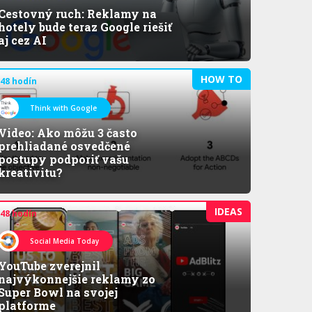
Cestovný ruch: Reklamy na
hotely bude teraz Google riešiť
aj cez AI
HOW TO
 48 hodín
Think with Google
Video: Ako môžu 3 často
prehliadané osvedčené
postupy podporiť vašu
kreativitu?
IDEAS
 48 hodín
Social Media Today
YouTube zverejnil
najvýkonnejšie reklamy zo
Super Bowl na svojej
platforme