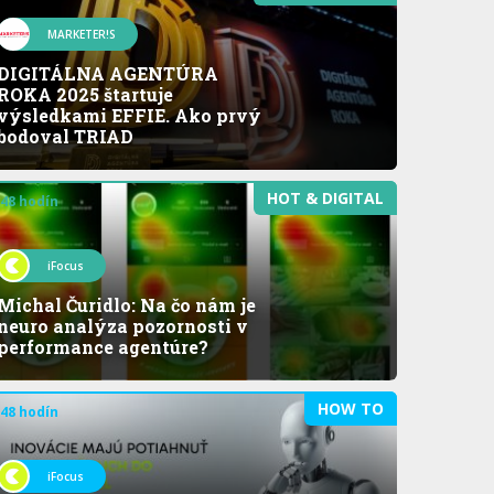
MARKETER!S
DIGITÁLNA AGENTÚRA
ROKA 2025 štartuje
výsledkami EFFIE. Ako prvý
bodoval TRIAD
HOT & DIGITAL
 48 hodín
iFocus
Michal Čuridlo: Na čo nám je
neuro analýza pozornosti v
performance agentúre?
HOW TO
 48 hodín
iFocus