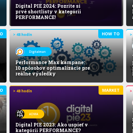
Digital PIE 2024: Pozrite si
prvé shortlisty v kategórii
PERFORMANCE!
O
HOW TO
> 48 hodín
>
Digitalman
Performance Max kampane:
10 spôsobov optimalizácie pre
reálne výsledky
O
MARKET
> 48 hodín
>
ADMA
Digital PIE 2023: Ako uspieť v
kategórii PERFORMANCE?