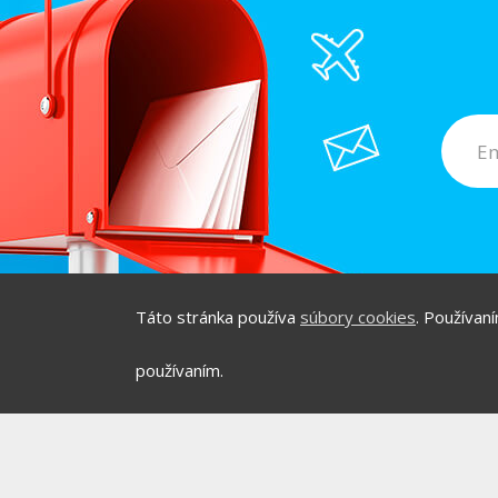
Táto stránka používa
súbory cookies
. Používan
/
/
O PROJEKTE
HOT & D
používaním.