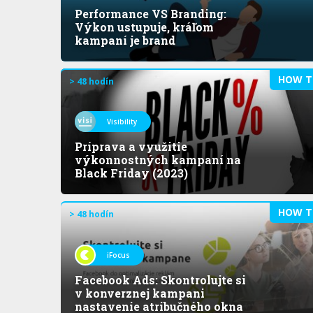
Performance VS Branding:
Výkon ustupuje, kráľom
kampaní je brand
HOW T
> 48 hodín
Visibility
Príprava a využitie
výkonnostných kampaní na
Black Friday (2023)
HOW T
> 48 hodín
iFocus
Facebook Ads: Skontrolujte si
v konverznej kampani
nastavenie atribučného okna