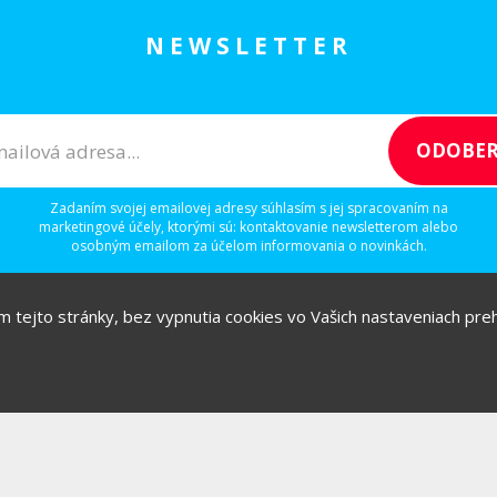
NEWSLETTER
Zadaním svojej emailovej adresy súhlasím s jej spracovaním na
marketingové účely, ktorými sú: kontaktovanie newsletterom alebo
osobným emailom za účelom informovania o novinkách.
ím tejto stránky, bez vypnutia cookies vo Vašich nastaveniach prehl
/
/
/
IGITAL
IDEAS
RULEZZ
AGENTÚRY & ĽUDIA
Možnosti reklamy