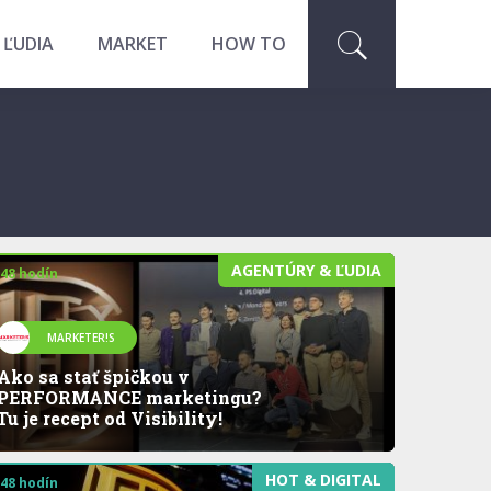
 ĽUDIA
MARKET
HOW TO
AGENTÚRY & ĽUDIA
 48 hodín
MARKETER!S
Ako sa stať špičkou v
PERFORMANCE marketingu?
Tu je recept od Visibility!
HOT & DIGITAL
 48 hodín