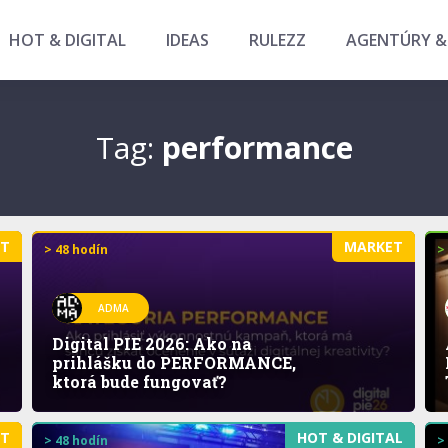
HOT & DIGITAL
IDEAS
RULEZZ
AGENTÚRY &
Tag:
performance
ET
MARKET
> 48 hodín
>
ADMA
Digital PIE 2026: Ako na
prihlášku do PERFORMANCE,
ktorá bude fungovať?
ET
HOT & DIGITAL
> 48 hodín
>