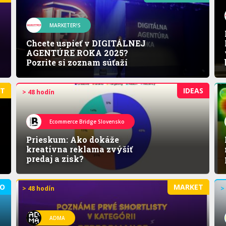
MARKETER!S
Chcete uspieť v DIGITÁLNEJ
AGENTÚRE ROKA 2025?
Pozrite si zoznam súťaží
ET
IDEAS
> 48 hodín
>
Ecommerce Bridge Slovensko
Prieskum: Ako dokáže
kreatívna reklama zvýšiť
predaj a zisk?
O
MARKET
> 48 hodín
>
ADMA