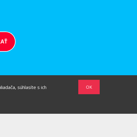
iadača, súhlasíte s ich
OK
/
/
MARKET
HOW TO