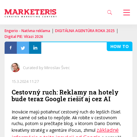
|
|
Engerio - Natívna reklama
DIGITÁLNA AGENTÚRA ROKA 2025
Digital PIE: Víťazi 2026
HOW TO
Curated by Miroslav Švec
15.3.2024 11:27
Cestovný ruch: Reklamy na hotely
bude teraz Google riešiť aj cez AI
Inovácie majú potiahnuť cestovný ruch do lepších čísiel.
Ale samé od seba to nepôjde. Ak robíte v cestovnom
ruchu, potom si prečítajte blog, v ktorom Dario Domin,
základné
kreatívny stratég v agentúre iFocus, zhrnul