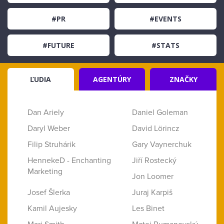
#PR
#EVENTS
#FUTURE
#STATS
ĽUDIA
AGENTÚRY
ZNAČKY
Dan Ariely
Daniel Goleman
Daryl Weber
David Lörincz
Filip Struhárik
Gary Vaynerchuk
HennekeD - Enchanting
Jiří Rostecký
Marketing
Jon Loomer
Josef Šlerka
Juraj Karpiš
Kamil Aujesky
Les Binet