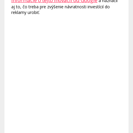
informácie o tejto inovácii od Google
a naznačil
aj to, čo treba pre zvýšenie návratnosti investícií do
reklamy urobiť.