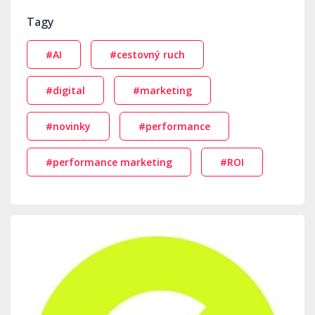
Tagy
#AI
#cestovný ruch
#digital
#marketing
#novinky
#performance
#performance marketing
#ROI