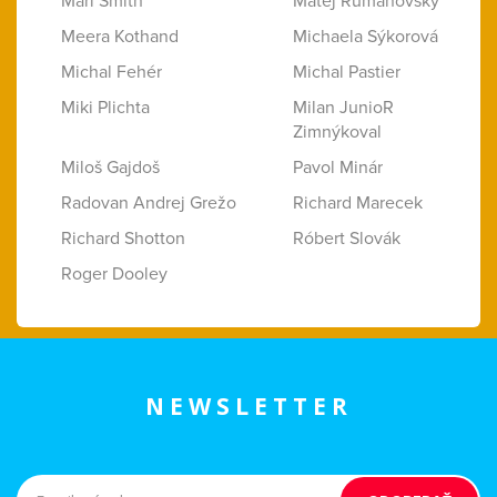
Mari Smith
Matej Rumanovský
Meera Kothand
Michaela Sýkorová
Michal Fehér
Michal Pastier
Miki Plichta
Milan JunioR
Zimnýkoval
Miloš Gajdoš
Pavol Minár
Radovan Andrej Grežo
Richard Marecek
Richard Shotton
Róbert Slovák
Roger Dooley
NEWSLETTER