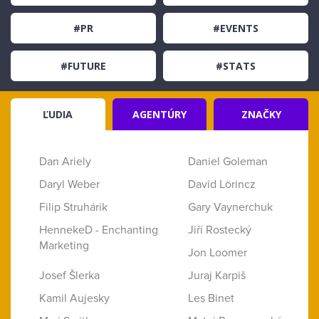
#PR
#EVENTS
#FUTURE
#STATS
ĽUDIA
AGENTÚRY
ZNAČKY
Dan Ariely
Daniel Goleman
Daryl Weber
David Lörincz
Filip Struhárik
Gary Vaynerchuk
HennekeD - Enchanting
Jiří Rostecký
Marketing
Jon Loomer
Josef Šlerka
Juraj Karpiš
Kamil Aujesky
Les Binet