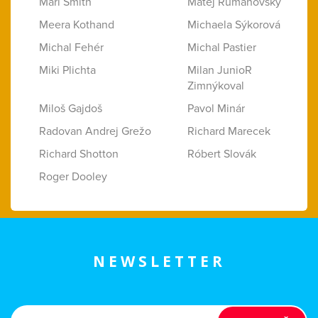
Mari Smith
Matej Rumanovský
Meera Kothand
Michaela Sýkorová
Michal Fehér
Michal Pastier
Miki Plichta
Milan JunioR
Zimnýkoval
Miloš Gajdoš
Pavol Minár
Radovan Andrej Grežo
Richard Marecek
Richard Shotton
Róbert Slovák
Roger Dooley
NEWSLETTER