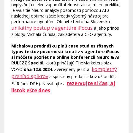
ovplyvňujú nielen zapamätateľnosť, ale aj mieru prekliku,
je využitie Neuro analýzy pozornosti pomocou AI a
následnej optimalizácie kreatív výborný nástroj pre
performance agentúru. Objavte tento na Slovensku
unikátny postup v agentúre iFocus
a jeho prínos
z blogu Michala Čuridla, zakladeteľa a CEO agentúry.
Michalovu prednášku plnú case studies rôznych
typov testov pozornosti kreatív v agentúre iFocus
si môžete pozrieť na online konferencii Neuro & AI
RULEZZ Špeciál
, ktorú prinášajú TheMarketers.biz a
kompletný
VOYO
dňa 12.6.2024
. Zverejnený je už aj
prehľad spíkrov
a spustený predaj lístkov už od 65,-
rezervujte si čas, aj
EUR (bez DPH). Neváhajte a
lístok ešte dnes
.