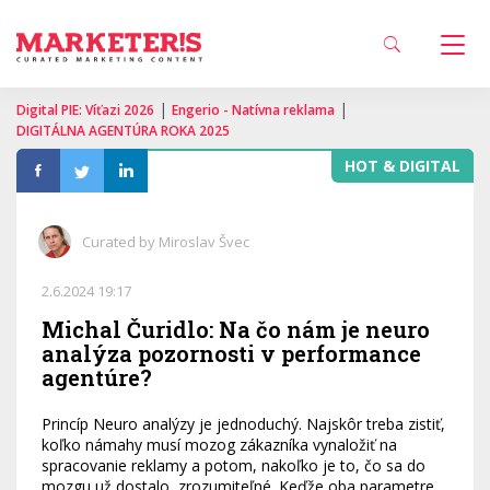
|
|
Digital PIE: Víťazi 2026
Engerio - Natívna reklama
DIGITÁLNA AGENTÚRA ROKA 2025
HOT & DIGITAL
Curated by Miroslav Švec
2.6.2024 19:17
Michal Čuridlo: Na čo nám je neuro
analýza pozornosti v performance
agentúre?
Princíp Neuro analýzy je jednoduchý. Najskôr treba zistiť,
koľko námahy musí mozog zákazníka vynaložiť na
spracovanie reklamy a potom, nakoľko je to, čo sa do
mozgu už dostalo, zrozumiteľné. Keďže oba parametre