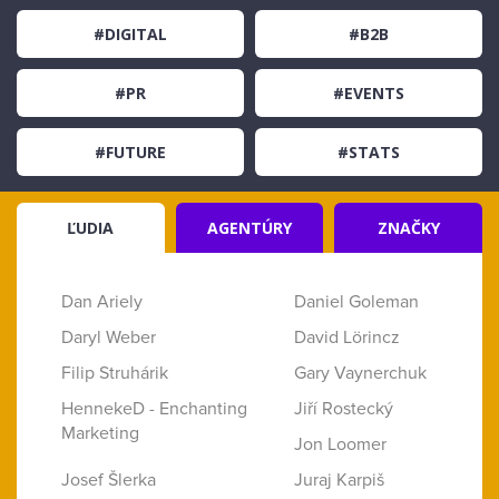
#DIGITAL
#B2B
#PR
#EVENTS
#FUTURE
#STATS
ĽUDIA
AGENTÚRY
ZNAČKY
Dan Ariely
Daniel Goleman
Daryl Weber
David Lörincz
Filip Struhárik
Gary Vaynerchuk
HennekeD - Enchanting
Jiří Rostecký
Marketing
Jon Loomer
Josef Šlerka
Juraj Karpiš