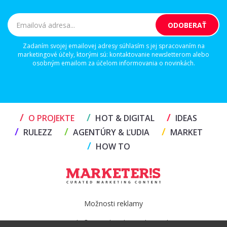
Zadaním svojej emailovej adresy súhlasím s jej spracovaním na
marketingové účely, ktorými sú: kontaktovanie newsletterom alebo
osobným emailom za účelom informovania o novinkách.
/
/
/
O PROJEKTE
HOT & DIGITAL
IDEAS
/
/
/
RULEZZ
AGENTÚRY & ĽUDIA
MARKET
/
HOW TO
Možnosti reklamy
Copyright© 2026 by TheMarketers.biz