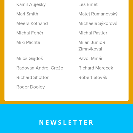
Kamil Aujesky
Les Binet
Mari Smith
Matej Rumanovský
Meera Kothand
Michaela Sýkorová
Michal Fehér
Michal Pastier
Miki Plichta
Milan JunioR
Zimnýkoval
Miloš Gajdoš
Pavol Minár
Radovan Andrej Grežo
Richard Marecek
Richard Shotton
Róbert Slovák
Roger Dooley
NEWSLETTER