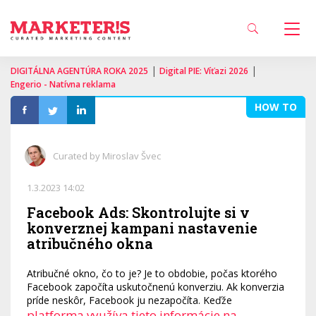
|
|
DIGITÁLNA AGENTÚRA ROKA 2025
Digital PIE: Víťazi 2026
Engerio - Natívna reklama
HOW TO
Curated by Miroslav Švec
1.3.2023 14:02
Facebook Ads: Skontrolujte si v
konverznej kampani nastavenie
atribučného okna
Atribučné okno, čo to je? Je to obdobie, počas ktorého
Facebook započíta uskutočnenú konverziu. Ak konverzia
príde neskôr, Facebook ju nezapočíta. Keďže
platforma využíva tieto informácie na