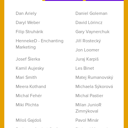
Dan Ariely
Daniel Goleman
Daryl Weber
David Lörincz
Filip Struhárik
Gary Vaynerchuk
HennekeD - Enchanting
Jiří Rostecký
Marketing
Jon Loomer
Josef Šlerka
Juraj Karpiš
Kamil Aujesky
Les Binet
Mari Smith
Matej Rumanovský
Meera Kothand
Michaela Sýkorová
Michal Fehér
Michal Pastier
Miki Plichta
Milan JunioR
Zimnýkoval
Miloš Gajdoš
Pavol Minár