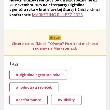
Nových víťazov rebríčkov DAR a DEA spoznáme už
20. novembra 2025 na afterparty Digitálna
agentúra roka v bratislavskej Starej tržnici v rámci
MARKETING RULEZZ 2025
konferencie
.
TOP
Chcete tento článok TOPovať? Pozrite si možnosti
reklamy na Marketeris.sk
Tagy
#Digitálna agentúra roka
#hodnotiaci rebríček
#performance
#Visibility