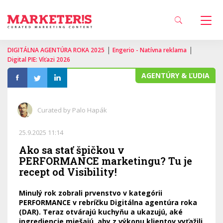
|
|
DIGITÁLNA AGENTÚRA ROKA 2025
Engerio - Natívna reklama
Digital PIE: Víťazi 2026
AGENTÚRY & ĽUDIA
Curated by Palo Hapák
25.9.2025 11:14
Ako sa stať špičkou v
PERFORMANCE marketingu? Tu je
recept od Visibility!
Minulý rok zobrali prvenstvo v kategórii
PERFORMANCE v rebríčku Digitálna agentúra roka
(DAR). Teraz otvárajú kuchyňu a ukazujú, aké
ingrediencie miešajú, aby z výkonu klientov vyťažili