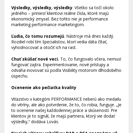
Výsledky, výsledky, výsledky
. Všetko sa točí okolo
jedného – priniesť klientovi reálne čísla, ktoré majú
ekonomický zmysel. Bez tohto nie je performance
marketing performance marketingom.
Ľudia, čo tomu rozumejú
. Nástroje má dnes každý.
Rozdiel robí tím špecialistov, ktorí vedia dáta čítať,
vyhodnocovať a otočiť ich na rast.
Chuť skúšať nové veci.
To, čo fungovalo včera, nemusí
fungovať zajtra. Experimentovanie, nové prístupy a
odvaha inovovať sú podľa Visibility motorom dlhodobého
úspechu.
Ocenenie ako pečiatka kvality
Víťazstvo v kategórii PERFORMANCE neberú ako medailu
do vitríny, ale ako potvrdenie, že to, čo robia, funguje. „Je
to ocenenie našej každodennej práce a skúseností. Pre
klientov je to signál, že majú partnera, ktorý vie dodať
výsledky,“ dodáva Lovás.