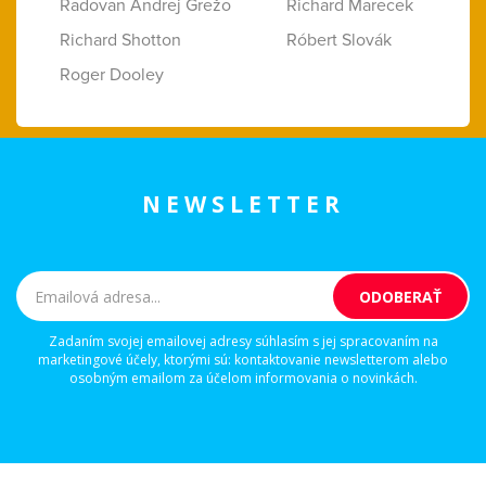
Radovan Andrej Grežo
Richard Marecek
Richard Shotton
Róbert Slovák
Roger Dooley
NEWSLETTER
Zadaním svojej emailovej adresy súhlasím s jej spracovaním na
marketingové účely, ktorými sú: kontaktovanie newsletterom alebo
osobným emailom za účelom informovania o novinkách.