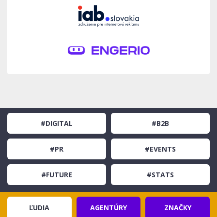
#DIGITAL
#B2B
#PR
#EVENTS
#FUTURE
#STATS
ĽUDIA
AGENTÚRY
ZNAČKY