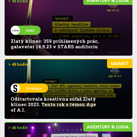
AGENTÚRY & ĽUDIA
> 48 hodín
KRAS
Zlatý klinec: 359 prihlásených prác,
galavečer 14.9.23 v STARS auditoriu
MARKET
> 48 hodín
Stratégie
Odštartovala kreatívna súťaž Zlatý
klinec 2023. Tento rok s témou Age
of A.I.
AGENTÚRY & ĽUDIA
> 48 hodín