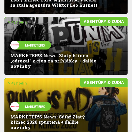
sa stala agentúra Wiktor Leo Burnett
AGENTÚRY & ĽUDIA
> 48 hodín
MARKETER!S
MARKETER!S News: Zlatý klinec
„odrezal“ z cien za prihlášky + ďalšie
novinky
AGENTÚRY & ĽUDIA
> 48 hodín
MARKETER!S
MARKETER!S News: Súťaž Zlatý
klinec 2020 spustená + ďalšie
novinky