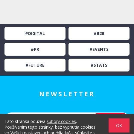
#DIGITAL
#B2B
#PR
#EVENTS
#FUTURE
#STATS
NEWSLETTER
Táto stránka používa
súbory cookies
.
OK
Používaním tejto stránky, bez vypnutia cookies
Zadaním svojej emailovej adresy súhlasím s jej spracovaním na
vo Vašich nastaveniach prehliadača, súhlasíte s