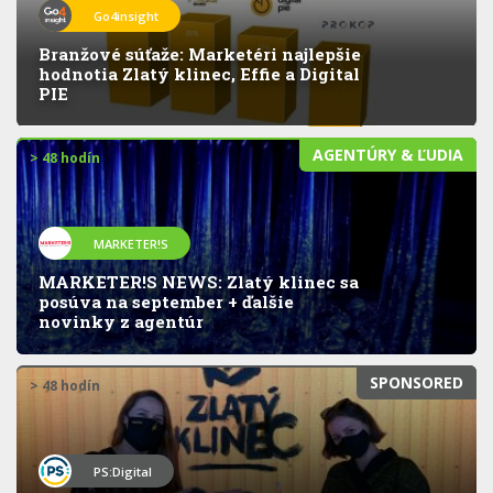
Go4insight
Branžové súťaže: Marketéri najlepšie
hodnotia Zlatý klinec, Effie a Digital
PIE
AGENTÚRY & ĽUDIA
> 48 hodín
MARKETER!S
MARKETER!S NEWS: Zlatý klinec sa
posúva na september + ďalšie
novinky z agentúr
SPONSORED
> 48 hodín
PS:Digital