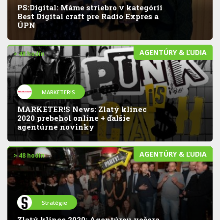
PS:Digital: Máme striebro v kategórii
Best Digital craft pre Radio Expres a
ÚPN
AGENTÚRY & ĽUDIA
> 48 hodín
MARKETER!S
MARKETER!S News: Zlatý klinec
2020 prebehol online + ďalšie
agentúrne novinky
AGENTÚRY & ĽUDIA
> 48 hodín
Stratégie
Zlatý klinec 2020: Agentúrou večera