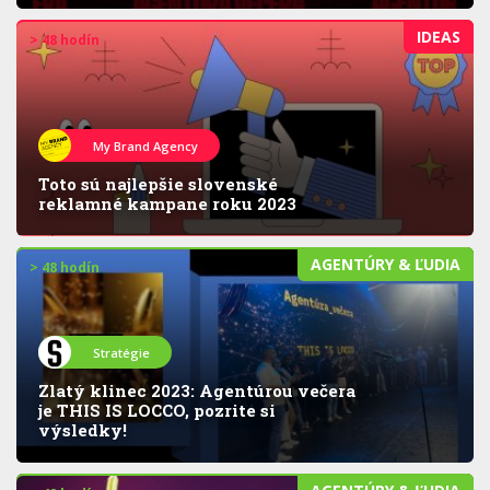
IDEAS
> 48 hodín
My Brand Agency
Toto sú najlepšie slovenské
reklamné kampane roku 2023
AGENTÚRY & ĽUDIA
> 48 hodín
Stratégie
Zlatý klinec 2023: Agentúrou večera
je THIS IS LOCCO, pozrite si
výsledky!