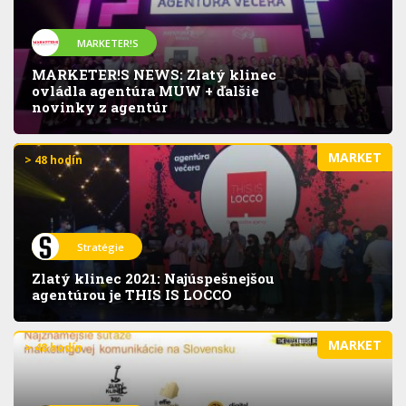
MARKETER!S
MARKETER!S NEWS: Zlatý klinec
ovládla agentúra MUW + ďalšie
novinky z agentúr
MARKET
> 48 hodín
Stratégie
Zlatý klinec 2021: Najúspešnejšou
agentúrou je THIS IS LOCCO
MARKET
> 48 hodín