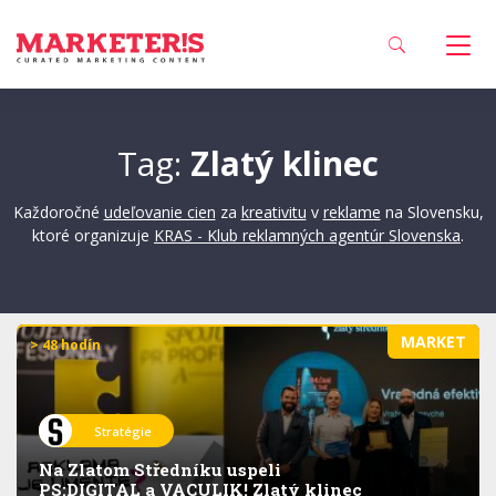
Tag:
Zlatý klinec
Každoročné
udeľovanie cien
za
kreativitu
v
reklame
na Slovensku,
ktoré organizuje
KRAS - Klub reklamných agentúr Slovenska
.
MARKET
> 48 hodín
Stratégie
Na Zlatom Středníku uspeli
PS:DIGITAL a VACULIK! Zlatý klinec