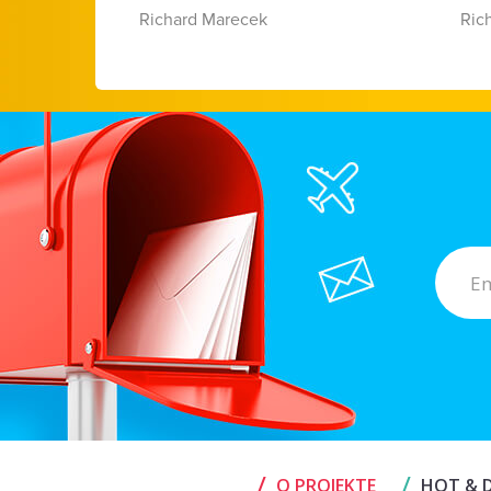
Richard Marecek
Ric
/
/
O PROJEKTE
HOT & D