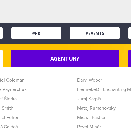
#PR
#EVENTS
AGENTÚRY
iel Goleman
Daryl Weber
y Vaynerchuk
HennekeD - Enchanting M
f Šlerka
Juraj Karpiš
i Smith
Matej Rumanovský
hal Fehér
Michal Pastier
oš Gajdoš
Pavol Minár