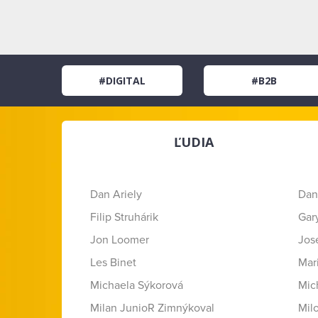
#DIGITAL
#B2B
ĽUDIA
Dan Ariely
Dan
Filip Struhárik
Gar
Jon Loomer
Jose
Les Binet
Mar
Michaela Sýkorová
Mic
Milan JunioR Zimnýkoval
Mil