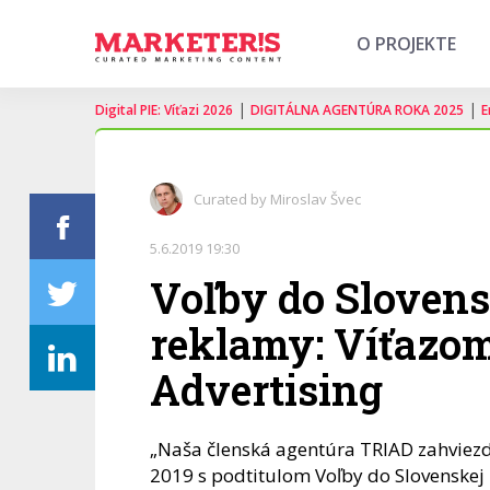
O PROJEKTE
|
|
Digital PIE: Víťazi 2026
DIGITÁLNA AGENTÚRA ROKA 2025
E
Curated by Miroslav Švec
5.6.2019 19:30
Voľby do Slovens
reklamy: Víťazom
Advertising
„Naša členská agentúra TRIAD zahviezdila
2019 s podtitulom Voľby do Slovenskej 