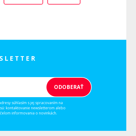
SLETTER
adresy súhlasím s jej spracovaním na
 sú: kontaktovanie newsletterom alebo
elom informovania o novinkách.