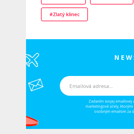
#Zlatý klinec
NEW
Zadaním svojej emailovej 
marketingové účely, ktorými
osobným emailom za úč