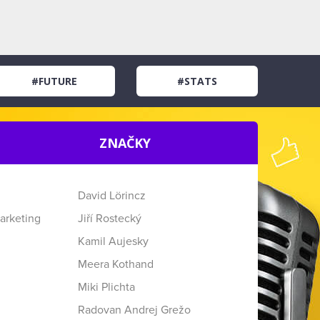
#FUTURE
#STATS
ZNAČKY
David Lörincz
arketing
Jiří Rostecký
Kamil Aujesky
Meera Kothand
Miki Plichta
Radovan Andrej Grežo