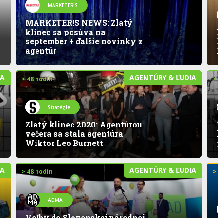
MARKETER!S
MARKETER!S NEWS: Zlatý
klinec sa posúva na
september + ďalšie novinky z
agentúr
IA
AGENTÚRY & ĽUDIA
> 48 hodín
>
Stratégie
Zlatý klinec 2020: Agentúrou
večera sa stala agentúra
Wiktor Leo Burnett
IA
AGENTÚRY & ĽUDIA
> 48 hodín
>
ADMA
Voľby do Slovenskej národnej