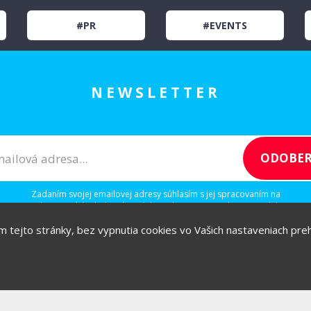
#PR
#EVENTS
NEWSLETTER
Zadaním svojej emailovej adresy súhlasím s jej spracovaním na
marketingové účely, ktorými sú: kontaktovanie newsletterom alebo
osobným emailom za účelom informovania o novinkách.
ím tejto stránky, bez vypnutia cookies vo Vašich nastaveniach prehl
/
/
/
IGITAL
IDEAS
RULEZZ
AGENTÚRY & ĽUDIA