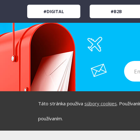
#DIGITAL
#B2B
Táto stránka používa
súbory cookies
. Používan
používaním.
/
/
O PROJEKTE
HOT & D