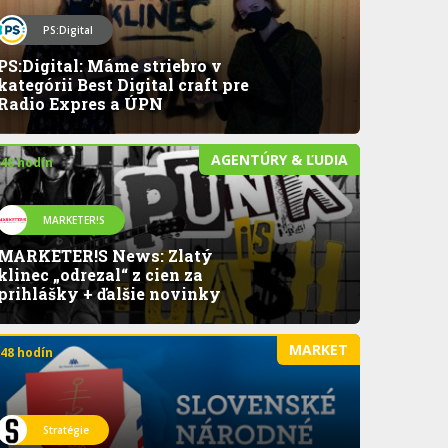
PS:Digital
PS:Digital: Máme striebro v
kategórii Best Digital craft pre
Radio Expres a ÚPN
AGENTÚRY & ĽUDIA
 48 hodín
MARKETER!S
MARKETER!S News: Zlatý
klinec „odrezal“ z cien za
prihlášky + ďalšie novinky
MARKET
 48 hodín
Stratégie