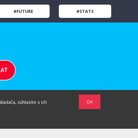
#FUTURE
#STATS
iadača, súhlasíte s ich
OK
/
/
MARKET
HOW TO