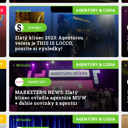
AS
AGENTÚRY & ĽUDIA
> 48 hodín
>
Stratégie
Zlatý klinec 2023: Agentúrou
večera je THIS IS LOCCO,
pozrite si výsledky!
ET
AGENTÚRY & ĽUDIA
> 48 hodín
>
MARKETER!S
MARKETER!S NEWS: Zlatý
klinec ovládla agentúra MUW
+ ďalšie novinky z agentúr
ET
AGENTÚRY & ĽUDIA
> 48 hodín
>