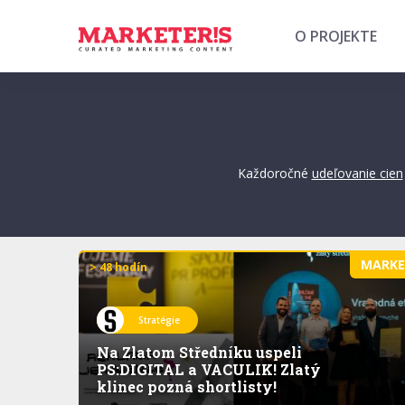
O PROJEKTE
Každoročné
udeľovanie cien
MARK
> 48 hodín
Stratégie
Na Zlatom Středníku uspeli
PS:DIGITAL a VACULIK! Zlatý
klinec pozná shortlisty!