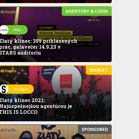
AGENTÚRY & ĽUDIA
 48 hodín
KRAS
Zlatý klinec: 359 prihlásených
prác, galavečer 14.9.23 v
STARS auditoriu
MARKET
 48 hodín
Stratégie
Zlatý klinec 2021:
Najúspešnejšou agentúrou je
THIS IS LOCCO
SPONSORED
 48 hodín