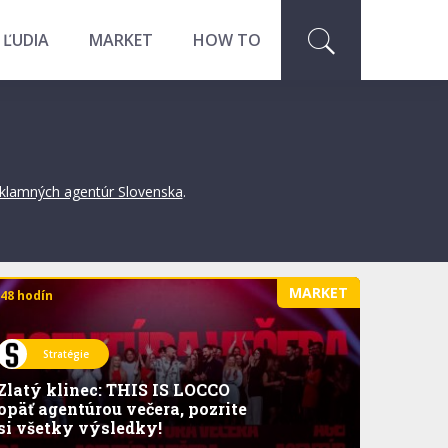
 ĽUDIA
MARKET
HOW TO
eklamných agentúr Slovenska
.
MARKET
 48 hodín
Stratégie
Zlatý klinec: THIS IS LOCCO
opäť agentúrou večera, pozrite
si všetky výsledky!