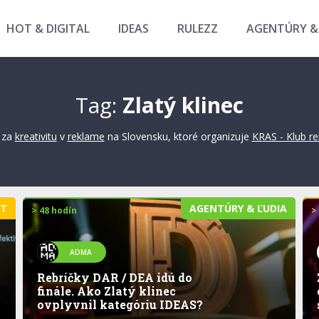
HOT & DIGITAL
IDEAS
RULEZZ
AGENTÚRY &
Tag:
Zlatý klinec
za
kreativitu
v
reklame
na Slovensku, ktoré organizuje
KRAS - Klub r
ET
AGENTÚRY & ĽUDIA
> 48 hodín
>
ADMA
Rebríčky DAR / DEA idú do
finále. Ako Zlatý klinec
ovplyvnil kategóriu IDEAS?