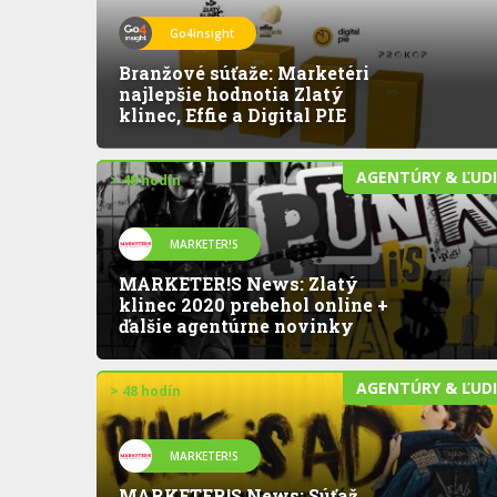
Go4insight
Branžové súťaže: Marketéri
najlepšie hodnotia Zlatý
klinec, Effie a Digital PIE
AGENTÚRY & ĽUD
> 48 hodín
MARKETER!S
MARKETER!S News: Zlatý
klinec 2020 prebehol online +
ďalšie agentúrne novinky
AGENTÚRY & ĽUD
> 48 hodín
MARKETER!S
MARKETER!S News: Súťaž