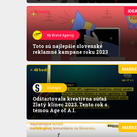
IDE
> 48 hodín
My Brand Agency
Toto sú najlepšie slovenské
reklamné kampane roku 2023
MARK
> 48 hodín
Stratégie
Odštartovala kreatívna súťaž
Zlatý klinec 2023. Tento rok s
témou Age of A.I.
MARK
> 48 hodín