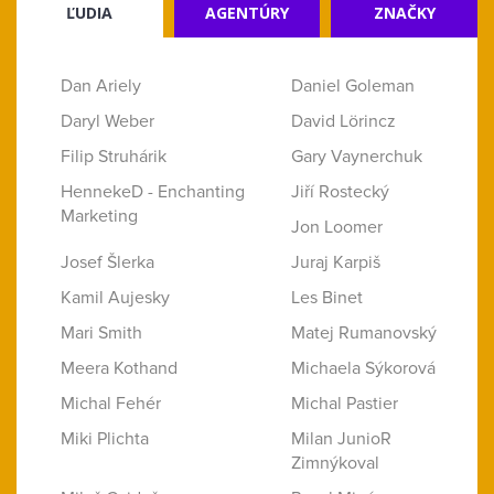
ĽUDIA
AGENTÚRY
ZNAČKY
Dan Ariely
Daniel Goleman
Daryl Weber
David Lörincz
Filip Struhárik
Gary Vaynerchuk
HennekeD - Enchanting
Jiří Rostecký
Marketing
Jon Loomer
Josef Šlerka
Juraj Karpiš
Kamil Aujesky
Les Binet
Mari Smith
Matej Rumanovský
Meera Kothand
Michaela Sýkorová
Michal Fehér
Michal Pastier
Miki Plichta
Milan JunioR
Zimnýkoval