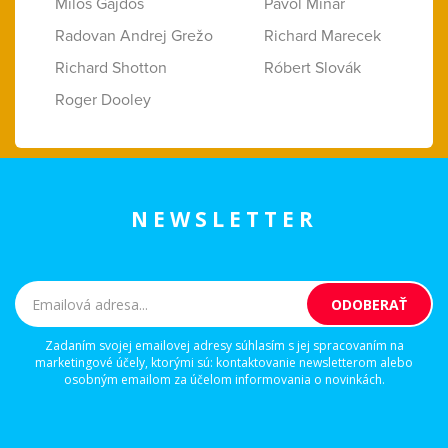
Miloš Gajdoš
Pavol Minár
Radovan Andrej Grežo
Richard Marecek
Richard Shotton
Róbert Slovák
Roger Dooley
NEWSLETTER
Zadaním svojej emailovej adresy súhlasím s jej spracovaním na
marketingové účely, ktorými sú: kontaktovanie newsletterom alebo
osobným emailom za účelom informovania o novinkách.