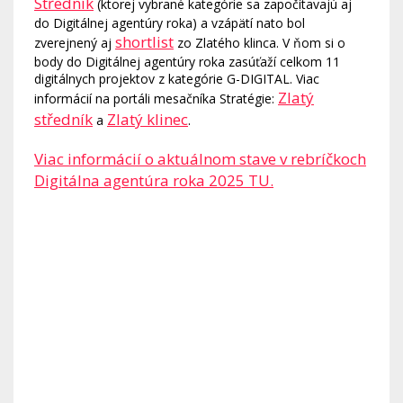
Středník
(ktorej vybrané kategórie sa započítavajú aj
do Digitálnej agentúry roka) a vzápätí nato bol
shortlist
zverejnený aj
zo Zlatého klinca. V ňom si o
body do Digitálnej agentúry roka zasúťaží celkom 11
digitálnych projektov z kategórie G-DIGITAL. Viac
Zlatý
informácií na portáli mesačníka Stratégie:
středník
Zlatý klinec
a
.
Viac informácií o aktuálnom stave v rebríčkoch
Digitálna agentúra roka 2025 TU.