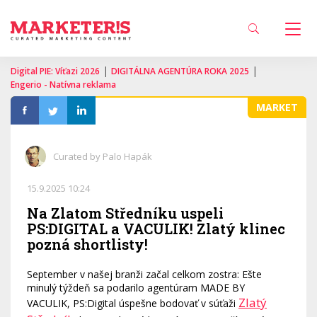
|
|
Digital PIE: Víťazi 2026
DIGITÁLNA AGENTÚRA ROKA 2025
Engerio - Natívna reklama
MARKET
Curated by Palo Hapák
15.9.2025 10:24
Na Zlatom Středníku uspeli
PS:DIGITAL a VACULIK! Zlatý klinec
pozná shortlisty!
September v našej branži začal celkom zostra: Ešte
minulý týždeň sa podarilo agentúram MADE BY
Zlatý
VACULIK, PS:Digital úspešne bodovať v súťaži