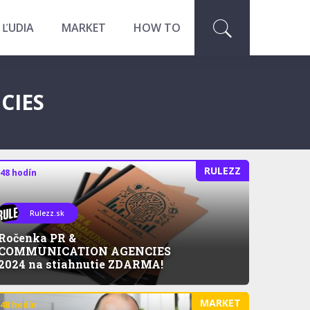
 ĽUDIA
MARKET
HOW TO
CIES
RULEZZ
 48 hodín
Rulezz.sk
Ročenka PR &
COMMUNICATION AGENCIES
2024 na stiahnutie ZDARMA!
MARKET
 48 hodín