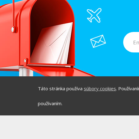
Táto stránka používa
súbory cookies
. Používan
/
/
O PROJEKTE
HOT & D
používaním.