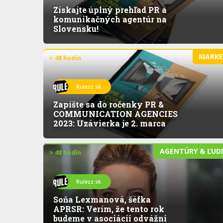
Získajte úplný prehľad PR a
komunikačných agentúr na
Slovensku!
MARK
> 48 hodín
Rulezz.sk
Zapíšte sa do ročenky PR &
COMMUNICATION AGENCIES
2023: Uzávierka je 2. marca
AGENTÚRY & ĽUD
> 48 hodín
Rulezz.sk
Soňa Lexmanová, šéfka
APRSR: Verím, že tento rok
budeme v asociácii odvážni