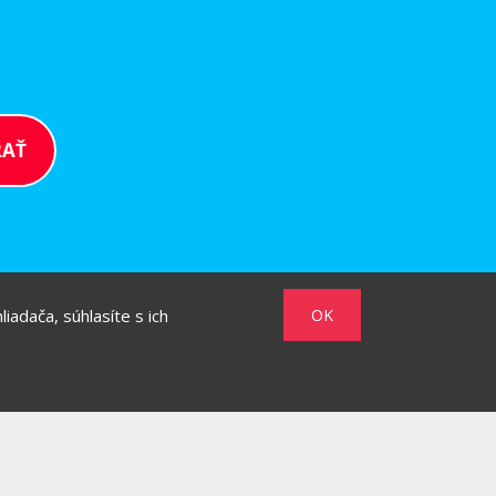
iadača, súhlasíte s ich
OK
/
/
MARKET
HOW TO