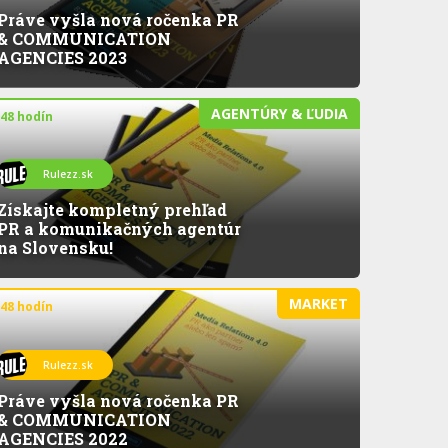
Práve vyšla nová ročenka PR
& COMMUNICATION
AGENCIES 2023
AGENTÚRY & ĽUDIA
 48 hodín
Rulezz.sk
Získajte kompletný prehľad
PR a komunikačných agentúr
na Slovensku!
MARKET
 48 hodín
Rulezz.sk
Práve vyšla nová ročenka PR
& COMMUNICATION
AGENCIES 2022