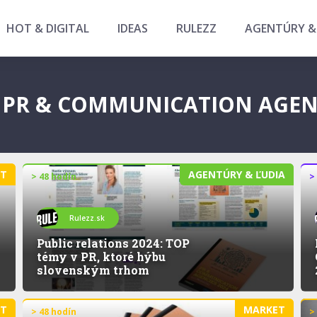
HOT & DIGITAL
IDEAS
RULEZZ
AGENTÚRY &
:
PR & COMMUNICATION AGEN
ET
AGENTÚRY & ĽUDIA
> 48 hodín
>
Rulezz.sk
Public relations 2024: TOP
témy v PR, ktoré hýbu
slovenským trhom
ET
MARKET
> 48 hodín
>