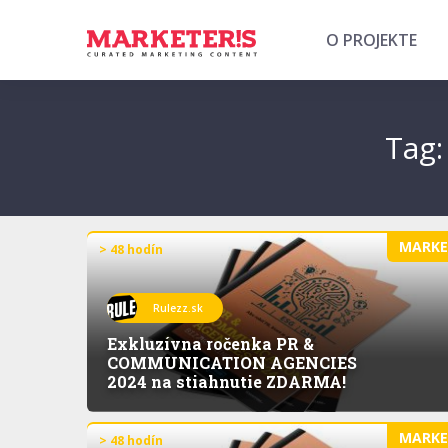
O PROJEKTE
Tag
MARK
> 48 hodín
Rulezz.sk
Exkluzívna ročenka PR &
COMMUNICATION AGENCIES
2024 na stiahnutie ZDARMA!
MARK
> 48 hodín