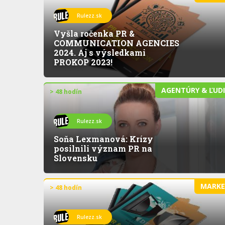
Rulezz.sk
Vyšla ročenka PR &
COMMUNICATION AGENCIES
2024. Aj s výsledkami
PROKOP 2023!
AGENTÚRY & ĽUD
> 48 hodín
Rulezz.sk
Soňa Lexmanová: Krízy
posilnili význam PR na
Slovensku
MARK
> 48 hodín
Rulezz.sk