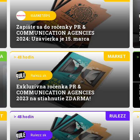
MARKETER!S
Zapíšte sa do ročenky PR &
COMMUNICATION AGENCIES
2024: Uzávierka je 15. marca
IA
MARKET
> 48 hodín
>
Rulezz.sk
Exkluzívna ročenka PR &
COMMUNICATION AGENCIES
2023 na stiahnutie ZDARMA!
ET
RULEZZ
> 48 hodín
>
Rulezz.sk