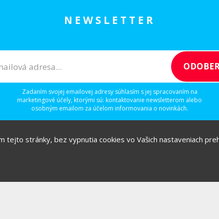
NEWSLETTER
Zadaním svojej emailovej adresy súhlasím s jej spracovaním na
marketingové účely, ktorými sú: kontaktovanie newsletterom alebo
osobným emailom za účelom informovania o novinkách.
ím tejto stránky, bez vypnutia cookies vo Vašich nastaveniach prehl
/
/
/
IGITAL
IDEAS
RULEZZ
AGENTÚRY & ĽUDIA
Možnosti reklamy