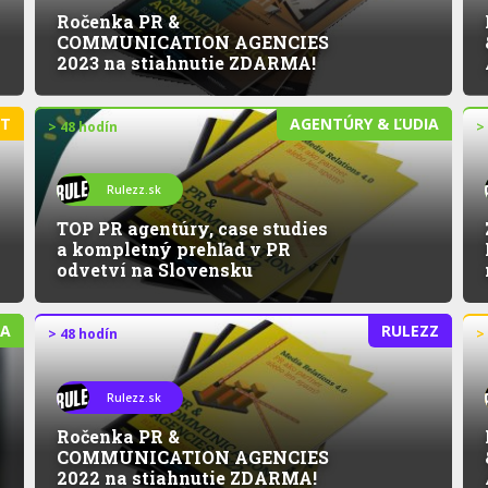
Ročenka PR &
COMMUNICATION AGENCIES
2023 na stiahnutie ZDARMA!
ET
AGENTÚRY & ĽUDIA
> 48 hodín
>
Rulezz.sk
TOP PR agentúry, case studies
a kompletný prehľad v PR
odvetví na Slovensku
IA
RULEZZ
> 48 hodín
>
Rulezz.sk
Ročenka PR &
COMMUNICATION AGENCIES
2022 na stiahnutie ZDARMA!