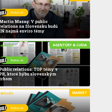
Rulezz.sk
Martin Mazag: V public
relations na Slovensku budú
IN najmä enviro témy
AGENTÚRY & ĽUDIA
 48 hodín
Rulezz.sk
Public relations: TOP témy v
PR, ktoré hýbu slovenským
trhom
MARKET
 48 hodín
Rulezz.sk