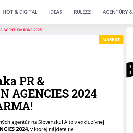
HOT & DIGITAL
IDEAS
RULEZZ
AGENTÚRY &
NA AGENTÚRA ROKA 2025
MARKET
nka PR &
 AGENCIES 2024
DARMA!
ých agentúr na Slovensku! A to v exkluzívnej
CIES 2024
, v ktorej nájdete tie