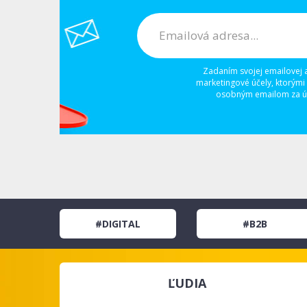
Zadaním svojej emailovej 
marketingové účely, ktorými
osobným emailom za úč
#DIGITAL
#B2B
ĽUDIA