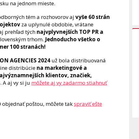
nsku na jednom mieste.
odborných tém a rozhovorov aj
vyše 60 strán
rojektov
za uplynulé obdobie, vrátane
 aj prehľad tých
najvplyvnejších TOP PR a
 slovenským trhom.
Jednoducho všetko o
kmer 100 stranách!
ON AGENCIES 2024
už bola distribuovaná
ine distribúcie
na marketingové a
jvýznamnejších klientov, značiek,
s
. A aj vy si ju
môžete aj vy zadarmo stiahnuť
O objednať poštou, môžete tak
spraviť ešte