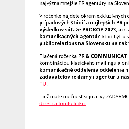
najvýznamnejšie PR agentúry na Slove
V ročenke nájdete okrem exkluzívnych 
prípadových štúdií a najlepších PR p
výsledkov súťaže PROKOP 2023
, ako
komunikačných agentúr
, ktorí hýbu
public relations na Slovensku na ta
Tlačená ročenka
PR & COMMUNICATI
kombináciou klasického mailingu a onl
komunikačné oddelenia oddelenia na
zadávateľov reklamy i agentúr u ná
TU
.
Tiež máte možnosť si ju aj vy ZADARM
dnes na tomto linku.