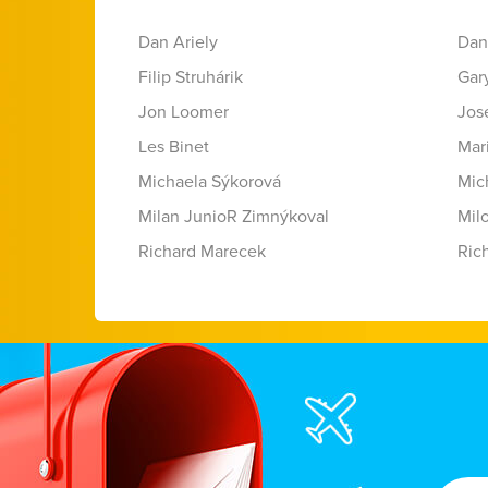
Dan Ariely
Dan
Filip Struhárik
Gar
Jon Loomer
Jose
Les Binet
Mar
Michaela Sýkorová
Mic
Milan JunioR Zimnýkoval
Mil
Richard Marecek
Ric