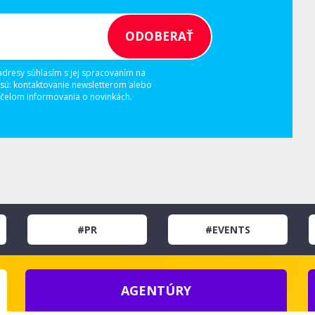
adresy súhlasím s jej spracovaním na
 sú: kontaktovanie newsletterom alebo
elom informovania o novinkách.
#PR
#EVENTS
AGENTÚRY