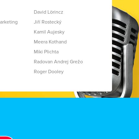
David Lörincz
arketing
Jiří Rostecký
Kamil Aujesky
Meera Kothand
Miki Plichta
Radovan Andrej Grežo
Roger Dooley