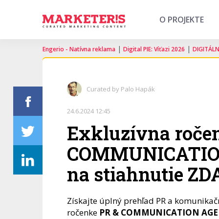
O PROJEKTE
|
|
Engerio - Natívna reklama
Digital PIE: Víťazi 2026
DIGITÁL
Curated by Palo Hapák
24.6.2024 12:45
Exkluzívna roče
COMMUNICATION
na stiahnutie Z
Získajte úplný prehľad PR a komunikačn
ročenke
PR & COMMUNICATION AGEN