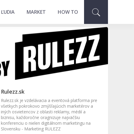
 ĽUDIA
MARKET
HOW TO
Rulezz.sk
Rulezz.sk je vzdelávacia a eventová platforma pre
všetkych pokrokovo zmýšľajúcich marketérov a
iných osvietencov z oblasti reklamy, médií a
biznisu, každoročne oragnizuje najväčšiu
konferenciu o nielen digitálnom marketingu na
Slovensku - Marketing RULEZZ