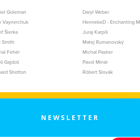
iel Goleman
Daryl Weber
y Vaynerchuk
HennekeD - Enchanting M
f Šlerka
Juraj Karpiš
i Smith
Matej Rumanovský
hal Fehér
Michal Pastier
oš Gajdoš
Pavol Minár
hard Shotton
Róbert Slovák
NEWSLETTER