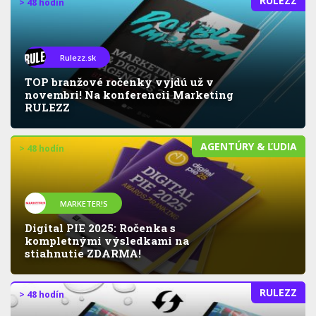
RULEZZ
> 48 hodín
Rulezz.sk
TOP branžové ročenky vyjdú už v
novembri! Na konferencii Marketing
RULEZZ
AGENTÚRY & ĽUDIA
> 48 hodín
MARKETER!S
Digital PIE 2025: Ročenka s
kompletnými výsledkami na
stiahnutie ZDARMA!
RULEZZ
> 48 hodín