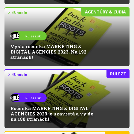
AGENTÚRY & ĽUDIA
> 48 hodín
Rulezz.sk
Vyšla ročenka MARKETING &
DIGITAL AGENCIES 2023. Na 192
stranách!
RULEZZ
> 48 hodín
Rulezz.sk
Ročenka MARKETING & DIGITAL
AGENCIES 2023 je uzavretá a vyjde
na 180 stranách!