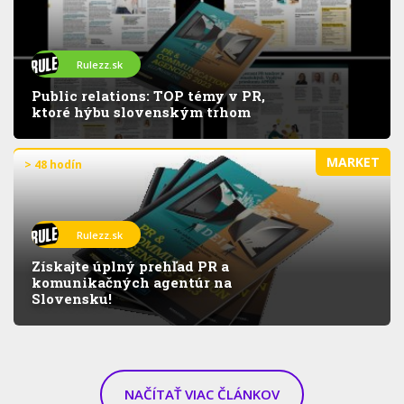
Rulezz.sk
Public relations: TOP témy v PR,
ktoré hýbu slovenským trhom
MARKET
> 48 hodín
Rulezz.sk
Získajte úplný prehľad PR a
komunikačných agentúr na
Slovensku!
NAČÍTAŤ VIAC ČLÁNKOV