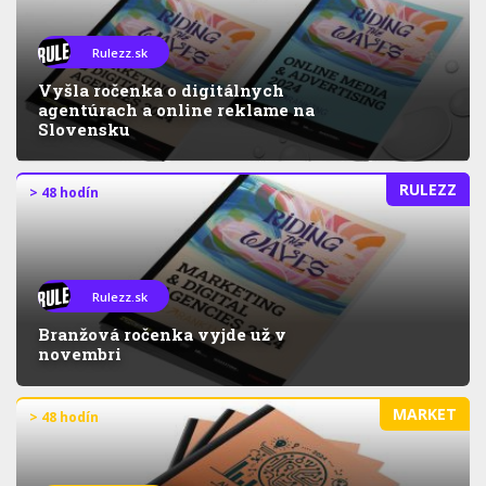
Rulezz.sk
Vyšla ročenka o digitálnych
agentúrach a online reklame na
Slovensku
RULEZZ
> 48 hodín
Rulezz.sk
Branžová ročenka vyjde už v
novembri
MARKET
> 48 hodín