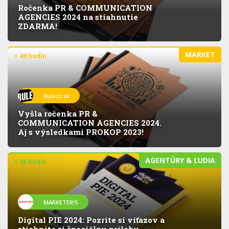
Ročenka PR & COMMUNICATION
AGENCIES 2024 na stiahnutie
ZDARMA!
MARKET
> 48 hodín
Rulezz.sk
Vyšla ročenka PR &
COMMUNICATION AGENCIES 2024.
Aj s výsledkami PROKOP 2023!
AGENTÚRY & ĽUDIA
> 48 hodín
MARKETER!S
Digital PIE 2024: Pozrite si víťazov a
stiahnite si špeciálnu prílohu