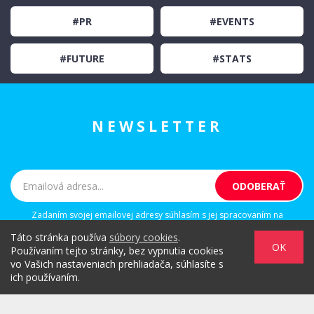
#PR
#EVENTS
#FUTURE
#STATS
NEWSLETTER
Zadaním svojej emailovej adresy súhlasím s jej spracovaním na
marketingové účely, ktorými sú: kontaktovanie newsletterom alebo
Táto stránka používa
súbory cookies
.
osobným emailom za účelom informovania o novinkách.
OK
Používaním tejto stránky, bez vypnutia cookies
vo Vašich nastaveniach prehliadača, súhlasíte s
ich používaním.
/
/
/