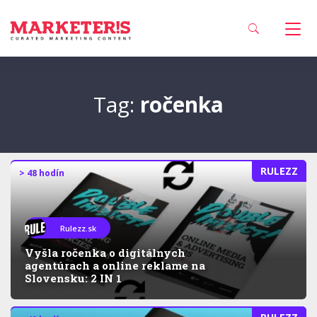
Tag:
ročenka
RULEZZ
> 48 hodín
Rulezz.sk
Vyšla ročenka o digitálnych
agentúrach a online reklame na
Slovensku: 2 IN 1