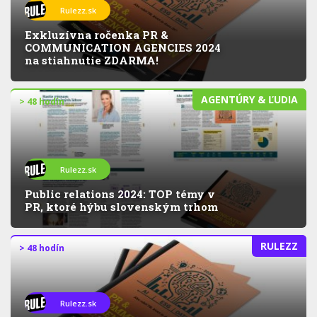
Rulezz.sk
Exkluzívna ročenka PR &
COMMUNICATION AGENCIES 2024
na stiahnutie ZDARMA!
AGENTÚRY & ĽUDIA
> 48 hodín
Rulezz.sk
Public relations 2024: TOP témy v
PR, ktoré hýbu slovenským trhom
RULEZZ
> 48 hodín
Rulezz.sk