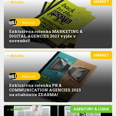
MARKET
> 48 hodín
Rulezz.sk
Exkluzívna ročenka MARKETING &
DIGITAL AGENCIES 2023 vyjde v
novembri!
MARKET
> 48 hodín
Rulezz.sk
Exkluzívna ročenka PR &
COMMUNICATION AGENCIES 2023
na stiahnutie ZDARMA!
AGENTÚRY & ĽUDIA
> 48 hodín