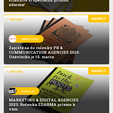
zdarma!
MARKET
> 48 hodín
MARKETER!S
Zapíšte sa do ročenky PR &
COMMUNICATION AGENCIES 2024:
Uzávierka je 15. marca
MARKET
> 48 hodín
Rulezz.sk
MARKETING & DIGITAL AGENCIES
2023: Ročenka ZDARMA priamo k
vám