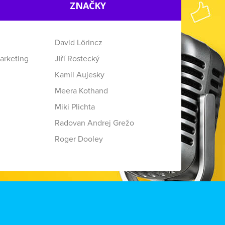
ZNAČKY
David Lörincz
arketing
Jiří Rostecký
Kamil Aujesky
Meera Kothand
Miki Plichta
Radovan Andrej Grežo
Roger Dooley