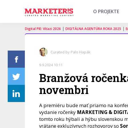
O PROJEKTE
|
|
Digital PIE: Víťazi 2026
DIGITÁLNA AGENTÚRA ROKA 2025
E
Curated by Palo Hapák
9.9.2024 10:11
Branžová ročenka
novembri
A premiéru bude mať priamo na konfe
vydanie ročenky
MARKETING & DIGIT
tomto roku hýbali a hýbu slovenskou 
vrátane exkluzívnych rozhovorov so
Sor