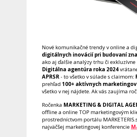
Nové komunikačné trendy v online a dig
digitálnych inovácií pri budovaní zn
ako aj ďalšie analýzy trhu či exkluzívn
Digitálna agentúra roka 2024
vrátane
APRSR
- to všetko v súlade s claimom:
prehľad
100+ aktívnych marketingov
všetko v nej nájdete. Ak vás zaujíma r
Ročenka
MARKETING & DIGITAL AGE
offline a online TOP marketingovým kl
prostredníctvom portálu MARKETERIS.s
najväčšej marketingovej konferencie
Ma