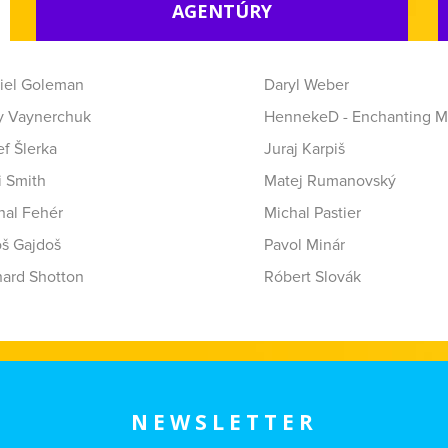
AGENTÚRY
iel Goleman
Daryl Weber
y Vaynerchuk
HennekeD - Enchanting M
f Šlerka
Juraj Karpiš
i Smith
Matej Rumanovský
hal Fehér
Michal Pastier
oš Gajdoš
Pavol Minár
hard Shotton
Róbert Slovák
NEWSLETTER