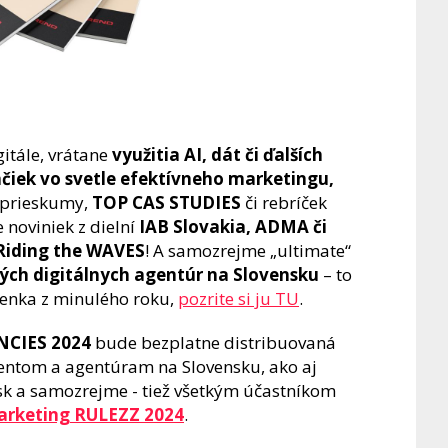
itále, vrátane
využitia AI, dát či ďalších
ačiek vo svetle efektívneho marketingu,
e prieskumy,
TOP CAS STUDIES
či rebríček
 noviniek z dielní
IAB Slovakia, ADMA či
Riding the WAVES
! A samozrejme „ultimate“
ých digitálnych agentúr na Slovensku
– to
očenka z minulého roku,
pozrite si ju TU
.
NCIES 2024
bude bezplatne distribuovaná
ientom a agentúram na Slovensku, ako aj
k a samozrejme - tiež všetkým účastníkom
rketing RULEZZ 2024
.