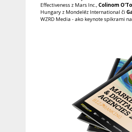
Effectiveness z Mars Inc.,
Colinom O‘To
Hungary z Mondelēz International či
G
WZRD Media - ako keynote spíkrami na