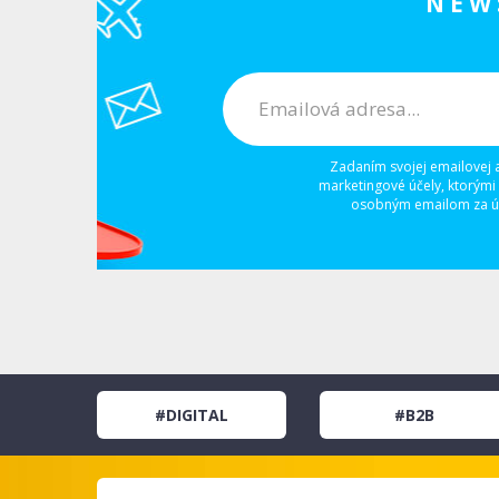
NEW
Zadaním svojej emailovej 
marketingové účely, ktorými
osobným emailom za úč
#DIGITAL
#B2B