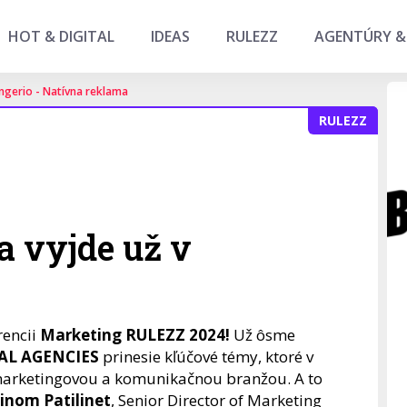
HOT & DIGITAL
IDEAS
RULEZZ
AGENTÚRY &
ngerio - Natívna reklama
RULEZZ
 vyjde už v
rencii
Marketing RULEZZ 2024!
Už ôsme
AL AGENCIES
prinesie kľúčové témy, ktoré v
marketingovou a komunikačnou branžou. A to
inom Patilinet
, Senior Director of Marketing