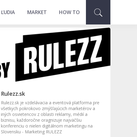
 ĽUDIA
MARKET
HOW TO
Rulezz.sk
Rulezz.sk je vzdelávacia a eventová platforma pre
všetkych pokrokovo zmýšľajúcich marketérov a
iných osvietencov z oblasti reklamy, médií a
biznisu, každoročne oragnizuje najväčšiu
konferenciu o nielen digitálnom marketingu na
Slovensku - Marketing RULEZZ