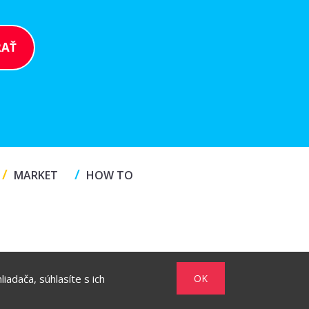
/
/
MARKET
HOW TO
iadača, súhlasíte s ich
OK