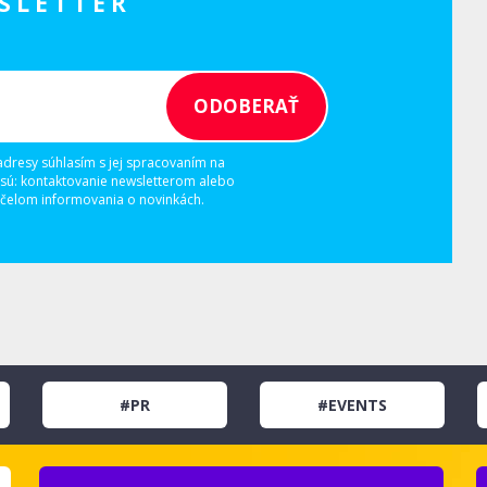
SLETTER
adresy súhlasím s jej spracovaním na
 sú: kontaktovanie newsletterom alebo
elom informovania o novinkách.
#PR
#EVENTS