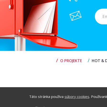
/
/
O PROJEKTE
HOT & D
Táto stránka používa
súbory cookies
. Používan