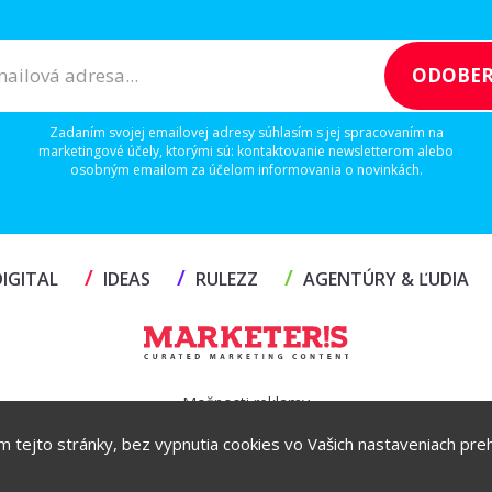
Zadaním svojej emailovej adresy súhlasím s jej spracovaním na
marketingové účely, ktorými sú: kontaktovanie newsletterom alebo
osobným emailom za účelom informovania o novinkách.
/
/
/
IGITAL
IDEAS
RULEZZ
AGENTÚRY & ĽUDIA
Možnosti reklamy
ím tejto stránky, bez vypnutia cookies vo Vašich nastaveniach prehl
Copyright© 2026 by TheMarketers.biz
info@themarketers.biz