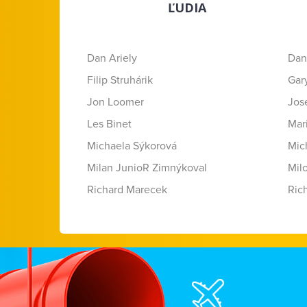
ĽUDIA
Dan Ariely
Dan
Filip Struhárik
Gar
Jon Loomer
Jose
Les Binet
Mar
Michaela Sýkorová
Mic
Milan JunioR Zimnýkoval
Mil
Richard Marecek
Ric