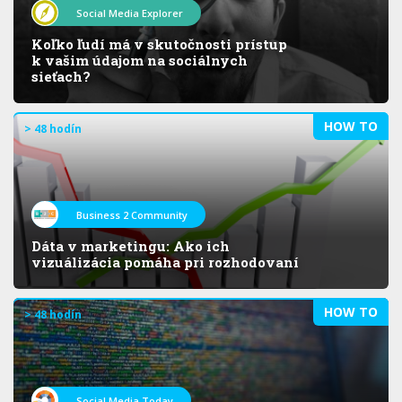
Social Media Explorer
Koľko ľudí má v skutočnosti prístup
k vašim údajom na sociálnych
sieťach?
HOW TO
> 48 hodín
Business 2 Community
Dáta v marketingu: Ako ich
vizuálizácia pomáha pri rozhodovaní
HOW TO
> 48 hodín
Social Media Today