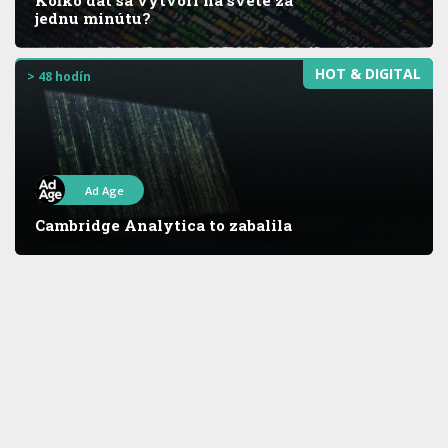
jednu minútu?
HOT & DIGITAL
> 48 hodín
Ad Age
Cambridge Analytica to zabalila