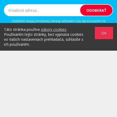
Zadaním svojej emailovej adresy súhlasím s jej spracovaním na
marketingové účely, ktorými sú: kontaktovanie newsletterom alebo
Táto stránka používa
súbory cookies
.
osobným emailom za účelom informovania o novinkách.
OK
Používaním tejto stránky, bez vypnutia cookies
vo Vašich nastaveniach prehliadača, súhlasíte s
ich používaním.
/
/
/
O PROJEKTE
HOT & DIGITAL
IDEAS
/
/
/
RULEZZ
AGENTÚRY & ĽUDIA
MARKET
/
HOW TO
Možnosti reklamy
Copyright© 2026 by TheMarketers.biz