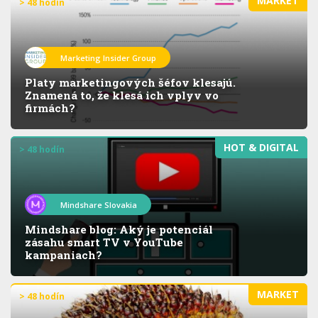
MARKET
> 48 hodín
Marketing Insider Group
Platy marketingových šéfov klesajú.
Znamená to, že klesá ich vplyv vo
firmách?
HOT & DIGITAL
> 48 hodín
Mindshare Slovakia
Mindshare blog: Aký je potenciál
zásahu smart TV v YouTube
kampaniach?
MARKET
> 48 hodín