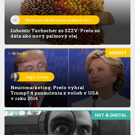
Slovenské združenie pre značkové výro...
Ľubomír Tuchscher zo SZZV: Prečo sú
dáta ako nový palmový olej
MARKET
> 48 hodín
Roger Dooley
Neuromarketing: Prečo vyhral
Trump? 4 ponaučenia z volieb v USA
v roku 2016
HOT & DIGITAL
> 48 hodín