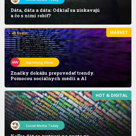
Dáta, dáta a dáta: Odkiaľ sa získavajú
a čo s nimi robiť?
MARKET
> 48 hodín
Marketing Week
Značky dokážu prepovedať trendy.
Pomocou sociálnych médií a AI
HOT & DIGITAL
> 48 hodín
Social Media Today
Koľko dát sa vytvorí na svete za