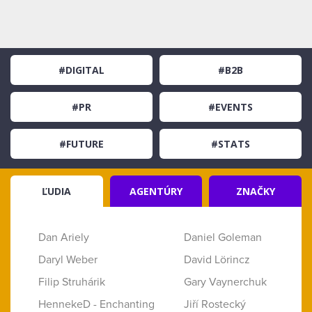
#DIGITAL
#B2B
#PR
#EVENTS
#FUTURE
#STATS
ĽUDIA
AGENTÚRY
ZNAČKY
Dan Ariely
Daniel Goleman
Daryl Weber
David Lörincz
Filip Struhárik
Gary Vaynerchuk
HennekeD - Enchanting
Jiří Rostecký