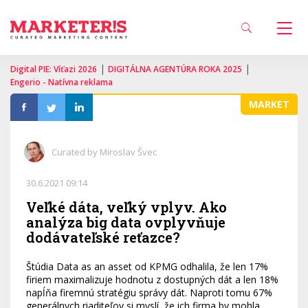
|
|
Digital PIE: Víťazi 2026
DIGITÁLNA AGENTÚRA ROKA 2025
Engerio - Natívna reklama
MARKET
Curated by Miroslav Švec
30.6.2021 09:14
Veľké dáta, veľký vplyv. Ako
analýza big data ovplyvňuje
dodávateľské reťazce?
Štúdia Data as an asset od KPMG odhalila, že len 17%
firiem maximalizuje hodnotu z dostupných dát a len 18%
napĺňa firemnú stratégiu správy dát. Naproti tomu 67%
generálnych riaditeľov si myslí, že ich firma by mohla