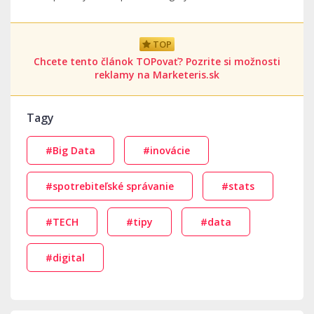
TOP
Chcete tento článok TOPovať? Pozrite si možnosti
reklamy na Marketeris.sk
Tagy
#Big Data
#inovácie
#spotrebiteľské správanie
#stats
#TECH
#tipy
#data
#digital