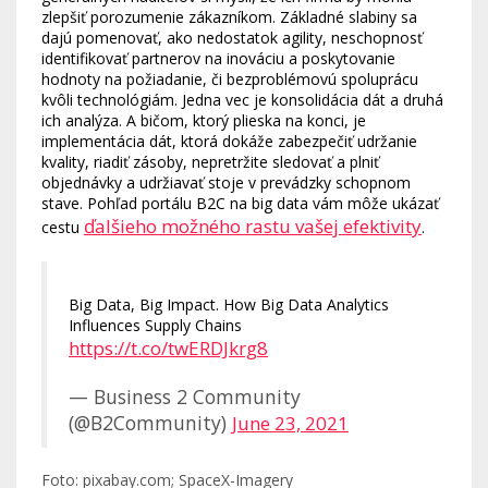
zlepšiť porozumenie zákazníkom. Základné slabiny sa
dajú pomenovať, ako nedostatok agility, neschopnosť
identifikovať partnerov na inováciu a poskytovanie
hodnoty na požiadanie, či bezproblémovú spoluprácu
kvôli technológiám. Jedna vec je konsolidácia dát a druhá
ich analýza. A bičom, ktorý plieska na konci, je
implementácia dát, ktorá dokáže zabezpečiť udržanie
kvality, riadiť zásoby, nepretržite sledovať a plniť
objednávky a udržiavať stoje v prevádzky schopnom
stave. Pohľad portálu B2C na big data vám môže ukázať
ďalšieho možného rastu vašej efektivity
cestu
.
Big Data, Big Impact. How Big Data Analytics
Influences Supply Chains
https://t.co/twERDJkrg8
— Business 2 Community
(@B2Community)
June 23, 2021
Foto: pixabay.com; SpaceX-Imagery