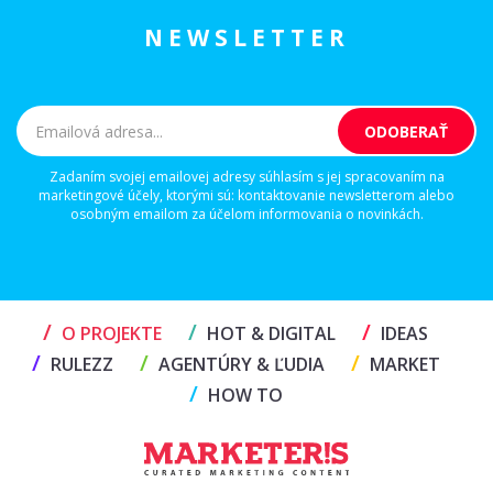
NEWSLETTER
Zadaním svojej emailovej adresy súhlasím s jej spracovaním na
marketingové účely, ktorými sú: kontaktovanie newsletterom alebo
osobným emailom za účelom informovania o novinkách.
/
/
/
O PROJEKTE
HOT & DIGITAL
IDEAS
/
/
/
RULEZZ
AGENTÚRY & ĽUDIA
MARKET
/
HOW TO