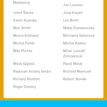
Marketing
Jon Loomer
Josef Šlerka
Juraj Karpiš
Kamil Aujesky
Les Binet
Mari Smith
Matej Rumanovský
Meera Kothand
Michaela Sýkorová
Michal Fehér
Michal Pastier
Miki Plichta
Milan JunioR
Zimnýkoval
Miloš Gajdoš
Pavol Minár
Radovan Andrej Grežo
Richard Marecek
Richard Shotton
Róbert Slovák
Roger Dooley