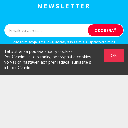
NEWSLETTER
Zadaním svojej emailovej adresy súhlasím s jej spracovaním na
marketingové účely, ktorými sú: kontaktovanie newsletterom alebo
Táto stránka používa
súbory cookies
.
osobným emailom za účelom informovania o novinkách.
OK
Používaním tejto stránky, bez vypnutia cookies
vo Vašich nastaveniach prehliadača, súhlasíte s
ich používaním.
/
/
/
O PROJEKTE
HOT & DIGITAL
IDEAS
/
/
/
RULEZZ
AGENTÚRY & ĽUDIA
MARKET
/
HOW TO