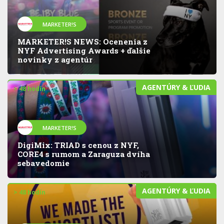
MARKETER!S
MARKETER!S NEWS: Ocenenia z
NYF Advertising Awards + ďalšie
novinky z agentúr
AGENTÚRY & ĽUDIA
> 48 hodín
MARKETER!S
DigiMix: TRIAD s cenou z NYF,
CORE4 s rumom a Zaraguza dvíha
sebavedomie
AGENTÚRY & ĽUDIA
> 48 hodín