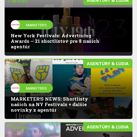
AGENTÚRY & ĽUDIA
> 48 hodín
MARKETER!S
New York Festivals: Advertising
Awards – 21 shortlistov pre 8 našich
agentúr
AGENTÚRY & ĽUDIA
> 48 hodín
MARKETER!S
MARKETER!S NEWS: Shortlisty
našich na NY Festivals + ďalšie
novinky z agentúr
AGENTÚRY & ĽUDIA
> 48 hodín