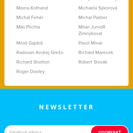
Meera Kothand
Michaela Sýkorová
Michal Fehér
Michal Pastier
Miki Plichta
Milan JunioR
Zimnýkoval
Miloš Gajdoš
Pavol Minár
Radovan Andrej Grežo
Richard Marecek
Richard Shotton
Róbert Slovák
Roger Dooley
NEWSLETTER