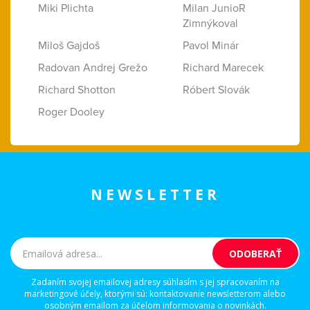
Miki Plichta
Milan JunioR
Zimnýkoval
Miloš Gajdoš
Pavol Minár
Radovan Andrej Grežo
Richard Marecek
Richard Shotton
Róbert Slovák
Roger Dooley
NEWSLETTER
Zadaním svojej emailovej adresy súhlasím s jej spracovaním na
marketingové účely, ktorými sú: kontaktovanie newsletterom alebo
osobným emailom za účelom informovania o novinkách.