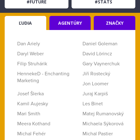
#FUTURE
#STATS
ĽUDIA
AGENTÚRY
ZNAČKY
Dan Ariely
Daniel Goleman
Daryl Weber
David Lörincz
Filip Struhárik
Gary Vaynerchuk
HennekeD - Enchanting
Jiří Rostecký
Marketing
Jon Loomer
Josef Šlerka
Juraj Karpiš
Kamil Aujesky
Les Binet
Mari Smith
Matej Rumanovský
Meera Kothand
Michaela Sýkorová
Michal Fehér
Michal Pastier