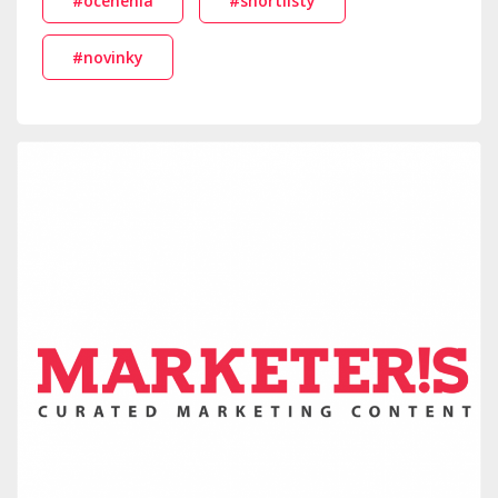
#ocenenia
#shortlisty
#novinky