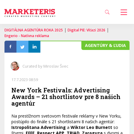
|
|
DIGITÁLNA AGENTÚRA ROKA 2025
Digital PIE: Víťazi 2026
Engerio - Natívna reklama
AGENTÚRY & ĽUDIA
Curated by Miroslav Švec
17.7.2023 08:59
New York Festivals: Advertising
Awards – 21 shortlistov pre 8 našich
agentúr
Na prestížnom svetovom festivale reklamy v New Yorku,
postúpilo do finále s 21 shortlistami 8 našich agentúr:
Istropolitana Advertising
a
Wiktor Leo Burnett
so
štyrmi,
EFFE
,
Respect APP
,
TRIAD
,
Zaraguza
s dvomi a