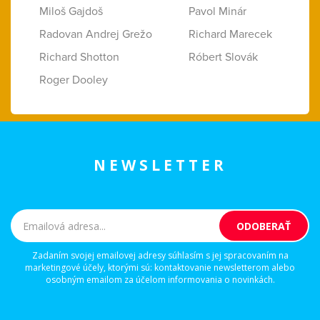
Miloš Gajdoš
Pavol Minár
Radovan Andrej Grežo
Richard Marecek
Richard Shotton
Róbert Slovák
Roger Dooley
NEWSLETTER
Zadaním svojej emailovej adresy súhlasím s jej spracovaním na
marketingové účely, ktorými sú: kontaktovanie newsletterom alebo
osobným emailom za účelom informovania o novinkách.