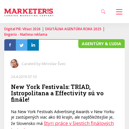
|
|
Digital PIE: Víťazi 2026
DIGITÁLNA AGENTÚRA ROKA 2025
Engerio - Natívna reklama
AGENTÚRY & ĽUDIA
Curated by Miroslav Švec
24.4.2019 07:10
New York Festivals: TRIAD,
Istropolitana a Effectivity sú vo
finále!
Na New York Festivals Advertising Awards v New Yorku
je zastúpených viac ako 80 krajín, ale najdôležitejšie je,
štyri práce v šiestich finálových
že Slovensko má