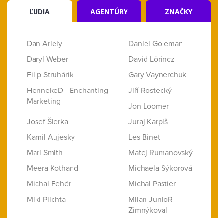
ĽUDIA
AGENTÚRY
ZNAČKY
Dan Ariely
Daniel Goleman
Daryl Weber
David Lörincz
Filip Struhárik
Gary Vaynerchuk
HennekeD - Enchanting
Jiří Rostecký
Marketing
Jon Loomer
Josef Šlerka
Juraj Karpiš
Kamil Aujesky
Les Binet
Mari Smith
Matej Rumanovský
Meera Kothand
Michaela Sýkorová
Michal Fehér
Michal Pastier
Miki Plichta
Milan JunioR
Zimnýkoval