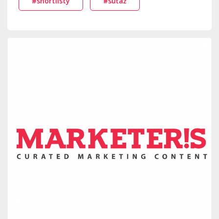
#shortlisty
#súťaž