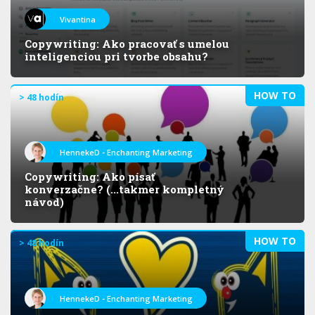
Vivantina
Copywriting: Ako pracovať s umelou
inteligenciou pri tvorbe obsahu?
HOW TO
> 48 hodín
HennekeD - Enchanting Marketing
Copywriting: Ako písať
konverzačne? (...takmer kompletný
návod)
HOW TO
> 48 hodín
HennekeD - Enchanting Marketing