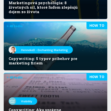
Marketingová psychológia: 8
životných síl, ktoré ľuďom zlepšujú
dojem zo života
HOW TO
> 48 hodín
HennekeD - Enchanting Marketing
Copywriting: 5 typov príbehov pre
marketing firiem
HOW TO
> 48 hodín
Visibility
Copywriting: Ako správne