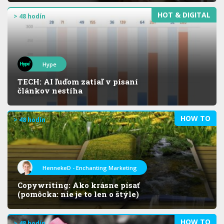
HOT & DIGITAL
> 48 hodín
Hype
TECH: AI ľuďom zatiaľ v písaní
článkov nestíha
HOW TO
> 48 hodín
HennekeD - Enchanting Marketing
Copywriting: Ako krásne písať
(pomôcka: nie je to len o štýle)
HOW TO
> 48 hodín