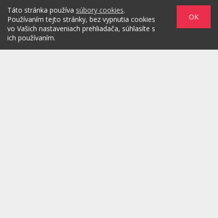
Táto stránka používa
súbory cookies
.
OK
Používaním tejto stránky, bez vypnutia cookies
vo Vašich nastaveniach prehliadača, súhlasíte s
ich používaním.
Zadaním svojej emailovej adresy súhlasím s jej spracovaním na
marketingové účely, ktorými sú: kontaktovanie newsletterom alebo
osobným emailom za účelom informovania o novinkách.
/
/
/
O PROJEKTE
HOT & DIGITAL
IDEAS
/
/
/
RULEZZ
AGENTÚRY & ĽUDIA
MARKET
/
HOW TO
Možnosti reklamy