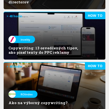
directorov
HOW TO
> 48 hodín
Invelity
Copywriting: 13 osvedčených tipov,
ako písať texty do PPC reklamy
HOW TO
> 48 hodín
ROIindex
Ako na výborný copywriting?