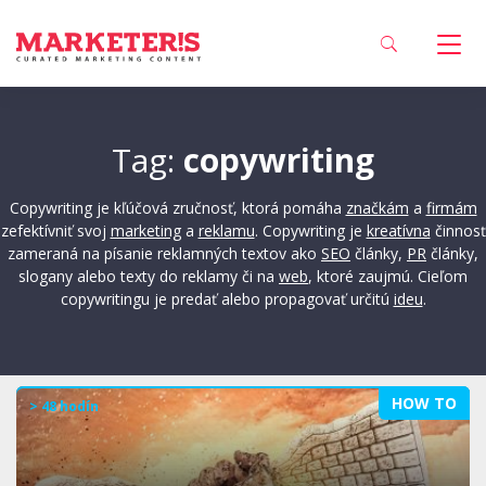
Tag:
copywriting
Copywriting je kľúčová zručnosť, ktorá pomáha
značkám
a
firmám
zefektívniť svoj
marketing
a
reklamu
. Copywriting je
kreatívna
činnosť
zameraná na písanie reklamných textov ako
SEO
články,
PR
články,
slogany alebo texty do reklamy či na
web
, ktoré zaujmú. Cieľom
copywritingu je predať alebo propagovať určitú
ideu
.
HOW TO
> 48 hodín