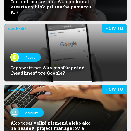
Content marketing: Ako prekonať
kreatívny blok pri tvorbe pomocou
AI?
HOW TO
> 48 hodín
iFocus
Copywriting: Ako písať úspešné
„headlines“ pre Google?
HOW TO
> 48 hodín
Visibility
Ako písať veľké písmená alebo ako
na headov, project managerov a