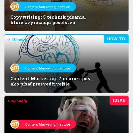
Content Marketing Institute
Copywriting: 5 techník písania,
ktoré zvýrazňujú posolstvá
HOW TO
> 48 hodín
Content Marketing Institute
Content Marketing: 7 neuro-tipov,
ako písať presvedčivejšie
IDEAS
> 48 hodín
Content Marketing Institute