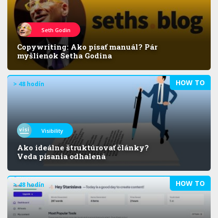
Seth Godin
Copywriting: Ako písať manuál? Pár
myšlienok Setha Godina
HOW TO
> 48 hodín
Visibility
Ako ideálne štruktúrovať články?
Veda písania odhalená
HOW TO
> 48 hodín