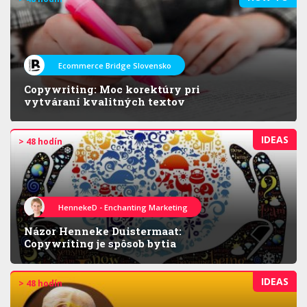
Ecommerce Bridge Slovensko
Copywriting: Moc korektúry pri
vytváraní kvalitných textov
IDEAS
> 48 hodín
HennekeD - Enchanting Marketing
Názor Henneke Duistermaat:
Copywriting je spôsob bytia
IDEAS
> 48 hodín