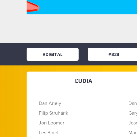
#DIGITAL
#B2B
ĽUDIA
Dan Ariely
Dan
Filip Struhárik
Gar
Jon Loomer
Jose
Les Binet
Mar