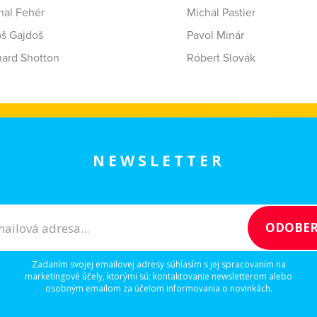
hal Fehér
Michal Pastier
oš Gajdoš
Pavol Minár
hard Shotton
Róbert Slovák
NEWSLETTER
Zadaním svojej emailovej adresy súhlasím s jej spracovaním na
marketingové účely, ktorými sú: kontaktovanie newsletterom alebo
osobným emailom za účelom informovania o novinkách.