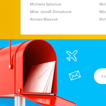
Michaela Sýkorová
Mic
Milan JunioR Zimnýkoval
Mil
Richard Marecek
Ric