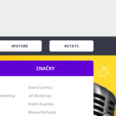
#FUTURE
#STATS
ZNAČKY
David Lörincz
arketing
Jiří Rostecký
Kamil Aujesky
Meera Kothand