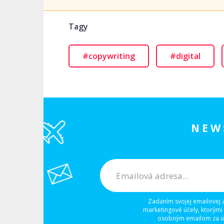
Tagy
#copywriting
#digital
NEW
Zadaním svojej emailovej 
marketingové účely, ktorými
osobným emailom za úč