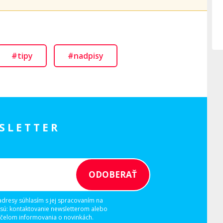
#tipy
#nadpisy
SLETTER
adresy súhlasím s jej spracovaním na
 sú: kontaktovanie newsletterom alebo
elom informovania o novinkách.