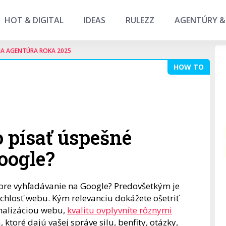
HOT & DIGITAL
IDEAS
RULEZZ
AGENTÚRY &
NA AGENTÚRA ROKA 2025
HOW TO
 písať úspešné
oogle?
 pre vyhľadávanie na Google? Predovšetkým je
rýchlosť webu. Kým relevanciu dokážete ošetriť
imalizáciou webu,
kvalitu ovplyvníte rôznymi
, ktoré dajú vašej správe silu, benfity, otázky,