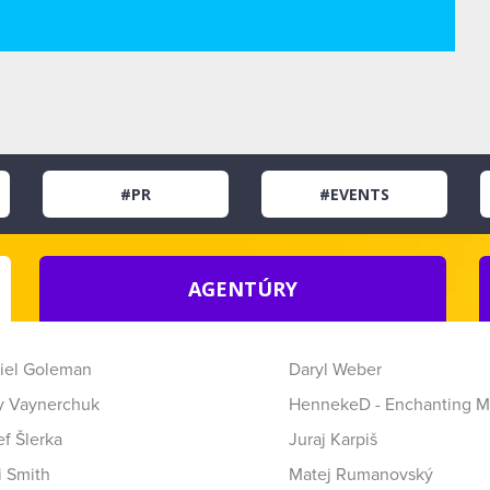
#PR
#EVENTS
AGENTÚRY
iel Goleman
Daryl Weber
y Vaynerchuk
HennekeD - Enchanting M
f Šlerka
Juraj Karpiš
i Smith
Matej Rumanovský