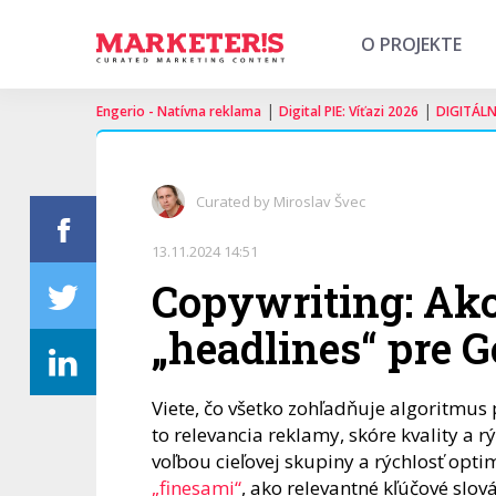
O PROJEKTE
|
|
Engerio - Natívna reklama
Digital PIE: Víťazi 2026
DIGITÁL
Curated by Miroslav Švec
13.11.2024 14:51
Copywriting: Ako
„headlines“ pre G
Viete, čo všetko zohľadňuje algoritmus
to relevancia reklamy, skóre kvality a 
voľbou cieľovej skupiny a rýchlosť opt
„finesami“
, ako relevantné kľúčové slová