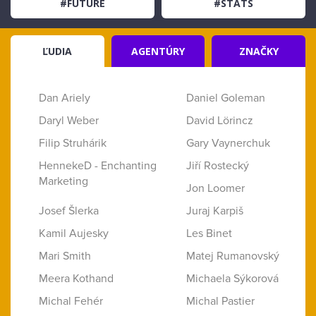
#FUTURE
#STATS
ĽUDIA
AGENTÚRY
ZNAČKY
Dan Ariely
Daniel Goleman
Daryl Weber
David Lörincz
Filip Struhárik
Gary Vaynerchuk
HennekeD - Enchanting
Jiří Rostecký
Marketing
Jon Loomer
Josef Šlerka
Juraj Karpiš
Kamil Aujesky
Les Binet
Mari Smith
Matej Rumanovský
Meera Kothand
Michaela Sýkorová
Michal Fehér
Michal Pastier