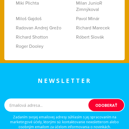
Miki Plichta
Milan JunioR
Zimnýkoval
Miloš Gajdoš
Pavol Minár
Radovan Andrej Grežo
Richard Marecek
Richard Shotton
Róbert Slovák
Roger Dooley
NEWSLETTER
Zadaním svojej emailovej adresy súhlasím s jej spracovaním na
marketingové účely, ktorými sú: kontaktovanie newsletterom alebo
osobným emailom za účelom informovania o novinkách.