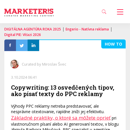
|
|
DIGITÁLNA AGENTÚRA ROKA 2025
Engerio - Natívna reklama
Digital PIE: Víťazi 2026
HOW TO
Curated by Miroslav Švec
3.10.2024 06:41
Copywriting: 13 osvedčených tipov,
ako písať texty do PPC reklamy
Výhody PPC reklamy netreba predstavovať, ale
nesprávne otextovanie, rapídne zníži jej efektivitu.
Základné praktiky, o ktoré sa môžete oprieť
pri
vlastnoručnom písaní alebo AI generovaní textov, v blogu
zhrnula Barbora Mikušová, PPC specialist v agentúre