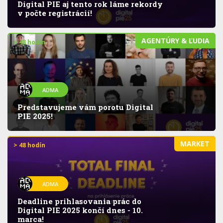
Digital PIE aj tento rok láme rekordy
v počte registrácií!
AGENTÚRY & ĽUDIA
> 48 hodín
ADMA
Predstavujeme vám porotu Digital
PIE 2025!
MARKET
> 48 hodín
ADMA
Deadline prihlasovania prác do
Digital PIE 2025 končí dnes - 10.
marca!