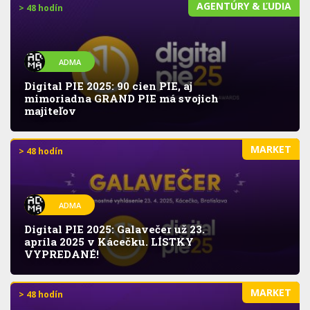
AGENTÚRY & ĽUDIA
> 48 hodín
ADMA
Digital PIE 2025: 90 cien PIE, aj
mimoriadna GRAND PIE má svojich
majiteľov
MARKET
> 48 hodín
ADMA
Digital PIE 2025: Galavečer už 23.
apríla 2025 v Kácečku. LÍSTKY
VYPREDANÉ!
MARKET
> 48 hodín