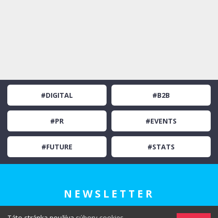
#DIGITAL
#B2B
#PR
#EVENTS
#FUTURE
#STATS
NEWSLETTER
Táto stránka používa
súbory cookies
.