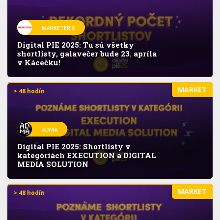
MARKETER!S
Digital PIE 2025: Tu sú všetky
shortlisty, galavečer bude 23. apríla
v Kácečku!
MARKET
> 48 hodín
ADMA
Digital PIE 2025: Shortlisty v
kategóriách EXECUTION a DIGITAL
MEDIA SOLUTION
MARKET
> 48 hodín