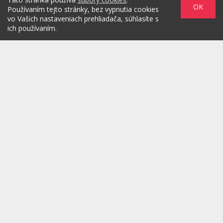
OK
Používaním tejto stránky, bez vypnutia cookies
vo Vašich nastaveniach prehliadača, súhlasíte s
ich používaním.
Zadaním svojej emailovej adresy súhlasím s jej spracovaním na
marketingové účely, ktorými sú: kontaktovanie newsletterom alebo
osobným emailom za účelom informovania o novinkách.
/
/
/
O PROJEKTE
HOT & DIGITAL
IDEAS
/
/
/
RULEZZ
AGENTÚRY & ĽUDIA
MARKET
/
HOW TO
Možnosti reklamy
Copyright© 2026 by TheMarketers.biz
info@themarketers.biz