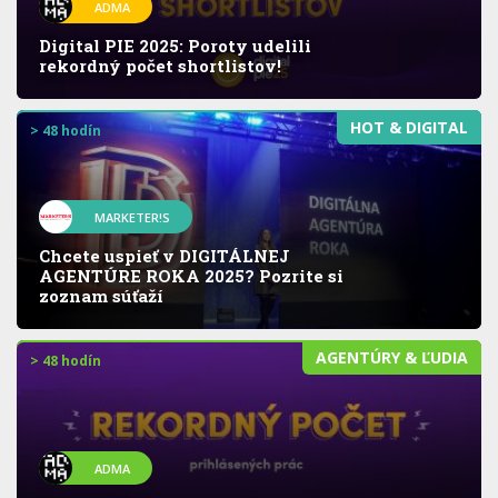
ADMA
Digital PIE 2025: Poroty udelili
rekordný počet shortlistov!
HOT & DIGITAL
> 48 hodín
MARKETER!S
Chcete uspieť v DIGITÁLNEJ
AGENTÚRE ROKA 2025? Pozrite si
zoznam súťaží
AGENTÚRY & ĽUDIA
> 48 hodín
ADMA