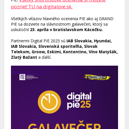
pozrieť TU na digitalpie.sk.
Všetkých víťazov hlavného ocenenia PIE ako aj GRAND
PIE sa dozviete na slávnostnom galavečeri, ktorý sa
uskutoční
23. apríla v bratislavskom Kácečku.
Partnermi Digital PIE 2025 sú
IAB Slovakia, Hyundai,
IAB Slovakia, Slovenská sporiteľňa, Slovak
Telekom, Groow, Eskimi, Kontentino, Víno Matyšák,
Zlatý Bažant
a ďalší.