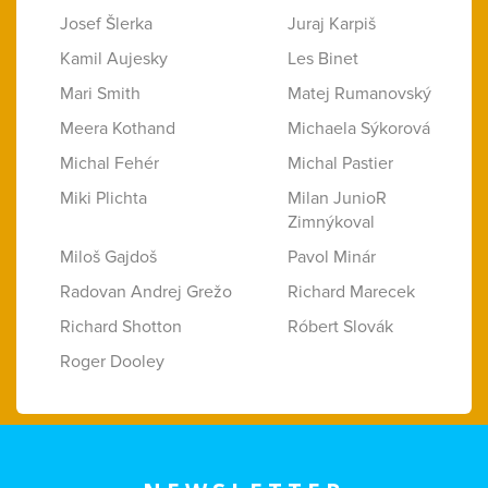
Josef Šlerka
Juraj Karpiš
Kamil Aujesky
Les Binet
Mari Smith
Matej Rumanovský
Meera Kothand
Michaela Sýkorová
Michal Fehér
Michal Pastier
Miki Plichta
Milan JunioR
Zimnýkoval
Miloš Gajdoš
Pavol Minár
Radovan Andrej Grežo
Richard Marecek
Richard Shotton
Róbert Slovák
Roger Dooley