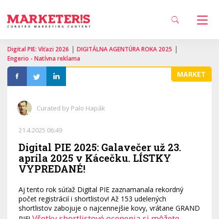
|
|
Digital PIE: Víťazi 2026
DIGITÁLNA AGENTÚRA ROKA 2025
Engerio - Natívna reklama
MARKET
Curated by Palo Hapák
21.4.2025 06:49
Digital PIE 2025: Galavečer už 23.
apríla 2025 v Kácečku. LÍSTKY
VYPREDANÉ!
Aj tento rok súťaž Digital PIE zaznamanala rekordný
počet registrácií i shortlistov! Až 153 udelených
shortlistov zabojuje o najcennejšie kovy, vrátane GRAND
Všetky shortlistové ocenenia si môžete
PIE!