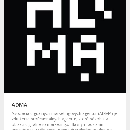
ADMA
Asociácia digitálnych marketingových agentúr (ADMA) je
združenie profesionálnych agentúr, ktoré pôsobia v
oblasti digitálneho marketingu. Hlavným poslaním
asociácie je zvyšovanie úrovne digitálneho marketingu