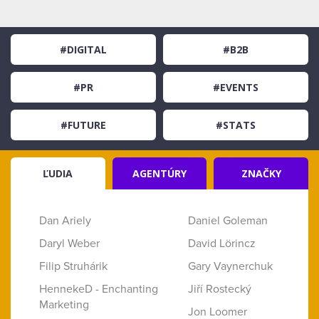
#DIGITAL
#B2B
#PR
#EVENTS
#FUTURE
#STATS
ĽUDIA
AGENTÚRY
ZNAČKY
Dan Ariely
Daniel Goleman
Daryl Weber
David Lörincz
Filip Struhárik
Gary Vaynerchuk
HennekeD - Enchanting
Jiří Rostecký
Marketing
Jon Loomer