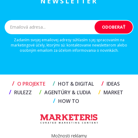
NEWSLETTER
Zadaním svojej emailovej adresy súhlasím s jej spracovaním na
marketingové účely, ktorými sú: kontaktovanie newsletterom alebo
osobným emailom za účelom informovania o novinkách.
/
/
/
O PROJEKTE
HOT & DIGITAL
IDEAS
/
/
/
RULEZZ
AGENTÚRY & ĽUDIA
MARKET
/
HOW TO
Možnosti reklamy